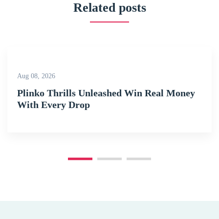
Related posts
Aug 08, 2026
Plinko Thrills Unleashed Win Real Money
With Every Drop