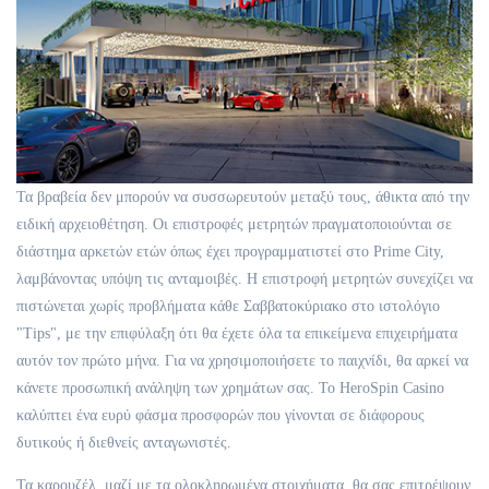
Τα βραβεία δεν μπορούν να συσσωρευτούν μεταξύ τους, άθικτα από την
ειδική αρχειοθέτηση. Οι επιστροφές μετρητών πραγματοποιούνται σε
διάστημα αρκετών ετών όπως έχει προγραμματιστεί στο Prime City,
λαμβάνοντας υπόψη τις ανταμοιβές. Η επιστροφή μετρητών συνεχίζει να
πιστώνεται χωρίς προβλήματα κάθε Σαββατοκύριακο στο ιστολόγιο
"Tips", με την επιφύλαξη ότι θα έχετε όλα τα επικείμενα επιχειρήματα
αυτόν τον πρώτο μήνα. Για να χρησιμοποιήσετε το παιχνίδι, θα αρκεί να
κάνετε προσωπική ανάληψη των χρημάτων σας. Το HeroSpin Casino
καλύπτει ένα ευρύ φάσμα προσφορών που γίνονται σε διάφορους
δυτικούς ή διεθνείς ανταγωνιστές.
Τα καρουζέλ, μαζί με τα ολοκληρωμένα στοιχήματα, θα σας επιτρέψουν