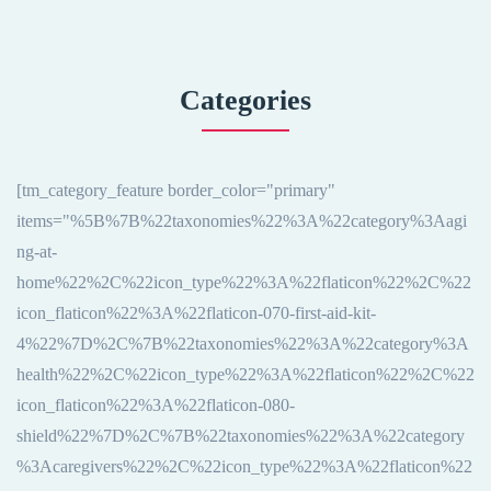
Categories
[tm_category_feature border_color="primary"
items="%5B%7B%22taxonomies%22%3A%22category%3Aagi
ng-at-
home%22%2C%22icon_type%22%3A%22flaticon%22%2C%22
icon_flaticon%22%3A%22flaticon-070-first-aid-kit-
4%22%7D%2C%7B%22taxonomies%22%3A%22category%3A
health%22%2C%22icon_type%22%3A%22flaticon%22%2C%22
icon_flaticon%22%3A%22flaticon-080-
shield%22%7D%2C%7B%22taxonomies%22%3A%22category
%3Acaregivers%22%2C%22icon_type%22%3A%22flaticon%22