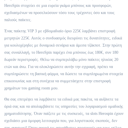
HeroSpin στοχεύει σε μια ευρεία γκάμα μπόνους και προσφορών,
σχεδιασμένων να προσελκύσουν τόσο τους τρέχοντες όσο και τους
παλιούς παίκτες.
Ένας παίκτης VIP 3 με εβδομαδιαίο όριο 225€ λαμβάνει επιστροφή
μετρητών 225€. Αυτός ο συνδυασμός διευρύνει τις δυνατότητες, ειδικά
για κουλοχέρηδες με δυναμικά σενάρια και άμεσα τζάκποτ. Στην πρώτη
σας συναλλαγή, το HeroSpin παρέχει ένα μπόνους έως 180€, συν 180
δωρεάν περιστροφές. Θέλω να συμπεριλάβω μόνο παίκτες ηλικίας 20
ετών και άνω. Για να ολοκληρώσετε αυτήν την εγγραφή, πρέπει να
συμπληρώσετε τη βασική φόρμα, να δώσετε τα συμπληρωμένα στοιχεία
επικοινωνίας και στη συνέχεια να συμμετάσχετε στην επιστροφή
χρημάτων του gaming room μου.
Θα σας επιτρέψει να λαμβάνετε τα ειδικά μας πακέτα, να αυξάνετε τα
όριά σας και να απολαμβάνετε τις υπηρεσίες του λογαριασμού ομαδικής
χρηματοδότησης. Όταν παίζετε με τις συσκευές, τα slots Herospin έχουν
σχεδιάσει μια όμορφη λειτουργία που, για λογιστικούς σκοπούς, δεν
σας ανησυχεί! Όσον αφορά τις ασυνήθιστες προσφορές για τους ντίλερ