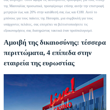
της Μασσαλίας προσωπικά, προσφέρουμε επίσης αυτήν την επιστροφή
μετρητών έως και 20% στην κατάθεσή σας έως και €180. Αυτό το
μπόνους για τους παίκτες της Herospin, μια συμβουλή για τους
υπάρχοντες πελάτες, σας επιτρέπει να βελτιστοποιήσετε τις
εξοικονομήσεις σας διατηρώντας τακτικά έναν προϋπολογισμό.
Αμοιβή της δικαιοσύνης: τέσσερα
περιττώματα, 4 επίπεδα στην
εταιρεία της ευρωστίας