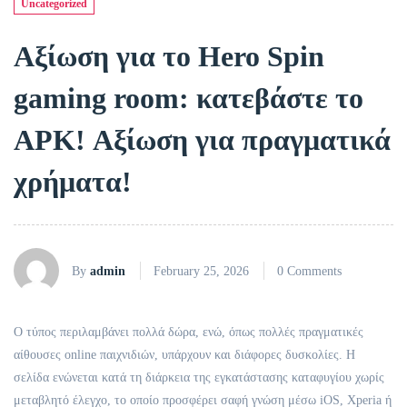
Uncategorized
Αξίωση για το Hero Spin
gaming room: κατεβάστε το
APK! Αξίωση για πραγματικά
χρήματα!
By
admin
February 25, 2026
0 Comments
Ο τύπος περιλαμβάνει πολλά δώρα, ενώ, όπως πολλές πραγματικές
αίθουσες online παιχνιδιών, υπάρχουν και διάφορες δυσκολίες. Η
σελίδα ενώνεται κατά τη διάρκεια της εγκατάστασης καταφυγίου χωρίς
μεταβλητό έλεγχο, το οποίο προσφέρει σαφή γνώση μέσω iOS, Xperia ή