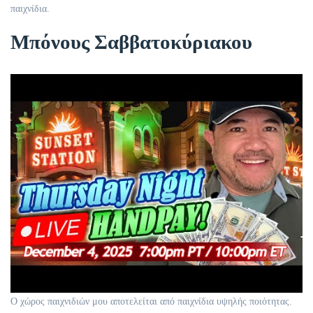
παιχνίδια.
Μπόνους Σαββατοκύριακου
Ο χώρος παιχνιδιών μου αποτελείται από παιχνίδια υψηλής ποιότητας.