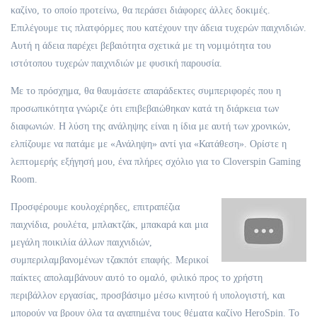
καζίνο, το οποίο προτείνω, θα περάσει διάφορες άλλες δοκιμές.
Επιλέγουμε τις πλατφόρμες που κατέχουν την άδεια τυχερών παιχνιδιών.
Αυτή η άδεια παρέχει βεβαιότητα σχετικά με τη νομιμότητα του
ιστότοπου τυχερών παιχνιδιών με φυσική παρουσία.
Με το πρόσχημα, θα θαυμάσετε απαράδεκτες συμπεριφορές που η
προσωπικότητα γνώριζε ότι επιβεβαιώθηκαν κατά τη διάρκεια των
διαφωνιών. Η λύση της ανάληψης είναι η ίδια με αυτή των χρονικών,
ελπίζουμε να πατάμε με «Ανάληψη» αντί για «Κατάθεση». Ορίστε η
λεπτομερής εξήγησή μου, ένα πλήρες σχόλιο για το Cloverspin Gaming
Room.
Προσφέρουμε κουλοχέρηδες, επιτραπέζια
παιχνίδια, ρουλέτα, μπλακτζάκ, μπακαρά και μια
μεγάλη ποικιλία άλλων παιχνιδιών,
συμπεριλαμβανομένων τζακπότ επαφής. Μερικοί
παίκτες απολαμβάνουν αυτό το ομαλό, φιλικό προς το χρήστη
περιβάλλον εργασίας, προσβάσιμο μέσω κινητού ή υπολογιστή, και
μπορούν να βρουν όλα τα αγαπημένα τους θέματα καζίνο HeroSpin. Το