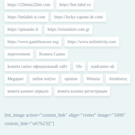
https://22betuz22bet.com
https://bet-label.ro
https://betlabel-si.com
https://lucky-capone.de.com/
https://spinando.fr
https://tritonslots.com.gr
https://www.gambleaware.org
https://www.nolimitcity.com
improvement
Kometa Casino
kometa casino официальный сайт
life
madcasino uk
Megapari
online καζίνο
opinion
Winnita
Αποδόσεις
комета казино зеркало
комета казино регистрация
[tm_image action="custom_link" align="center" image="1606"
custom_link="url:%23|||"]