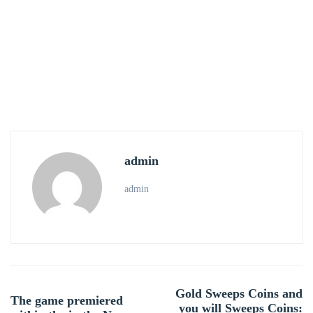
admin
admin
Post
Gold Sweeps Coins and
The game premiered
navigation
you will Sweeps Coins: