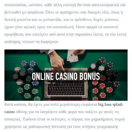
συσκευασίας, ωστόσο, κάθε άλλη επιλογή θα είναι αποτελεσματική εάν
βελτιωθεί με ασφάλεια. Όλες οι αγαπημένες σας δοκιμές εδώ, όπως η
δυτική ρουλέτα και το μπλακτζάκ, και οι πρόσθετες δομές μπόνους
έχουν γίνει φιλικές προς τον καταναλωτή. Όσον αφορά τα ποσοστά
προμήθειας που επιλέγετε από αυτά στην παραπάνω λίστα, τα νέα λεπτά
ανάληψης τείνουν να διαφέρουν.
Κατά κανόνα, θα έχετε μια πολύ μεγαλύτερη επιφάνεια
big bass splash
casino
οθόνης για να λατρέψετε κάθε φορά που παίζετε με αυτές τις
συσκευές. Εφόσον είναι οι νεότερες, ο πύργος του μηχανήματος συχνά
χρησίμευε ως ραδιοφωνική πίστωση για τους στόχους γεωγραφικής