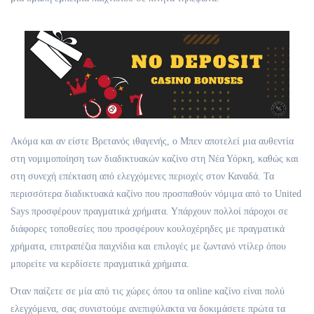
Ακόμα και αν είστε Βρετανός ιθαγενής, ο Μπεν αποτελεί μια αυθεντία
στη νομιμοποίηση των διαδικτυακών καζίνο στη Νέα Υόρκη, καθώς και
στη συνεχή επέκταση από ελεγχόμενες περιοχές στον Καναδά. Τα
περισσότερα διαδικτυακά καζίνο που προσπαθούν νόμιμα από το United
Says προσφέρουν πραγματικά χρήματα. Υπάρχουν πολλοί πάροχοι σε
διάφορες τοποθεσίες που προσφέρουν κουλοχέρηδες με πραγματικά
χρήματα, επιτραπέζια παιχνίδια και επιλογές με ζωντανό ντίλερ όπου
μπορείτε να κερδίσετε πραγματικά χρήματα.
Όταν παίζετε σε μία από τις χώρες όπου τα online καζίνο είναι πολύ
ελεγχόμενα, σας συνιστούμε ανεπιφύλακτα να δοκιμάσετε πρώτα τα