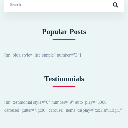
Search
for:
Popular Posts
[tm_blog style="list_simple" number="3"]
Testimonials
[tm_testimonial style="6" number="9" auto_play="5000"
carousel_gutter="lg:30" carousel_items_display="xs:1;sm:1;lg:1"]