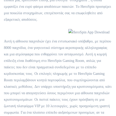
ειδικοί μας προτείνουν επίσης μια ενότητα "στοιχήματα", η οποία
εμφανίζει ένα ευρύ φάσμα αποδόσεων παικτών. Το HeroSpin προσφέρει
μια ποικιλία στοιχημάτων, επιτρέποντάς σας να επωφεληθείτε από
εξαιρετικές αποδόσεις.
Αυτή η αίθουσα παιχνιδιών έχει ένα εντυπωσιακό υπόβαθρο, με περίπου
8000 παιχνίδια, ένα γοητευτικό σύστημα αεροπορικής αλληλογραφίας
και μια ατμόσφαιρα που ενθαρρύνει τον ανταγωνισμό. Αυτή η κομψή
επίδειξη είναι διαθέσιμη στο HeroSpin Gaming Room, απλώς για
παίκτες που δεν είναι πραγματικά συνδεδεμένοι με το επίπεδο
κερδοσκοπίας τους. Οι επιλογές πληρωμής με το HeroSpin Gaming
Room περιλαμβάνουν κινητά πορτοφόλια, που συμπληρώνονται από
κλασικές μεθόδους. Δεν υπάρχει υποστήριξη για κρυπτονομίσματα, κάτι
που μπορεί να απογοητεύσει όσους περιμένουν μια αίθουσα παιχνιδιών
κρυπτονομισμάτων. Οι πιστοί παίκτες τους έχουν πρόσβαση σε μια
ζωντανή πλατφόρμα VIP με 10 λειτουργίες, χωρίς προηγούμενη γραπτή
συμφωνία. Για ένα πλούσιο επίπεδο αυξανόμενων προνομίων, αν τα