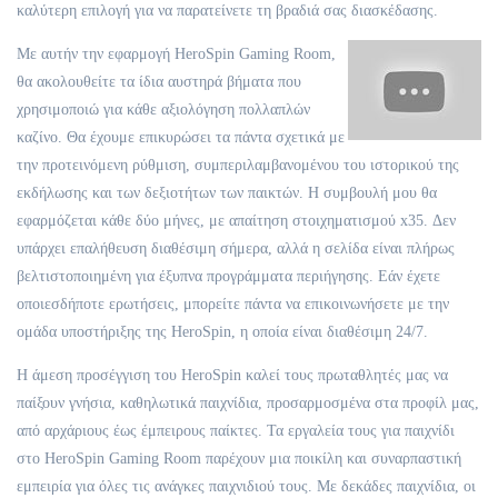
καλύτερη επιλογή για να παρατείνετε τη βραδιά σας διασκέδασης.
Με αυτήν την εφαρμογή HeroSpin Gaming Room,
θα ακολουθείτε τα ίδια αυστηρά βήματα που
χρησιμοποιώ για κάθε αξιολόγηση πολλαπλών
καζίνο. Θα έχουμε επικυρώσει τα πάντα σχετικά με
την προτεινόμενη ρύθμιση, συμπεριλαμβανομένου του ιστορικού της
εκδήλωσης και των δεξιοτήτων των παικτών. Η συμβουλή μου θα
εφαρμόζεται κάθε δύο μήνες, με απαίτηση στοιχηματισμού x35. Δεν
υπάρχει επαλήθευση διαθέσιμη σήμερα, αλλά η σελίδα είναι πλήρως
βελτιστοποιημένη για έξυπνα προγράμματα περιήγησης. Εάν έχετε
οποιεσδήποτε ερωτήσεις, μπορείτε πάντα να επικοινωνήσετε με την
ομάδα υποστήριξης της HeroSpin, η οποία είναι διαθέσιμη 24/7.
Η άμεση προσέγγιση του HeroSpin καλεί τους πρωταθλητές μας να
παίξουν γνήσια, καθηλωτικά παιχνίδια, προσαρμοσμένα στα προφίλ μας,
από αρχάριους έως έμπειρους παίκτες. Τα εργαλεία τους για παιχνίδι
στο HeroSpin Gaming Room παρέχουν μια ποικίλη και συναρπαστική
εμπειρία για όλες τις ανάγκες παιχνιδιού τους. Με δεκάδες παιχνίδια, οι