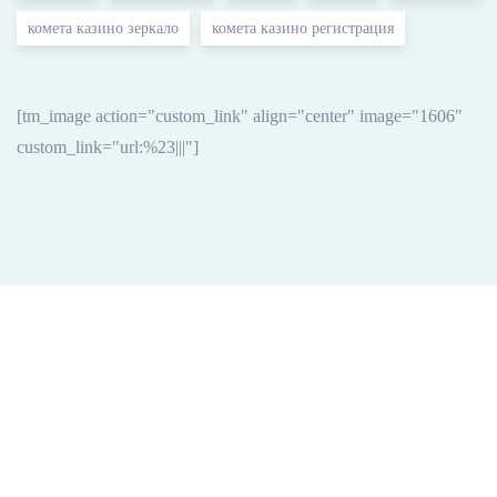
комета казино зеркало
комета казино регистрация
[tm_image action="custom_link" align="center" image="1606"
custom_link="url:%23|||"]
[vc_row full_width=”stretch_row” disable_element=”yes”
background_color=”secondary” lg_spacing=”padding_top:120″]
[vc_column width=”1/4″ offset=”vc_col-lg-3 vc_col-md-6″][tm_image
image=”3246″][tm_spacer size=”lg:20″][tm_image image=”3484″]
[tm_spacer size=”lg:40″][tm_heading tag=”div” custom_google_font=””
text=”He has 11+ years of practice in field of Surgery. While working in
general surgery he realised that recovery from open surgery is a painful
procedure and took a long time to recover from operation itself.”]