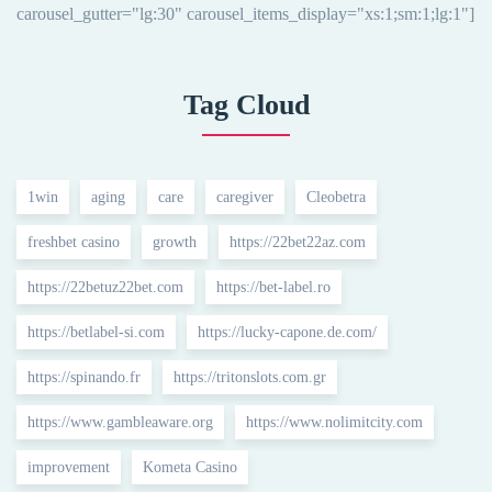
carousel_gutter="lg:30" carousel_items_display="xs:1;sm:1;lg:1"]
Tag Cloud
1win
aging
care
caregiver
Cleobetra
freshbet casino
growth
https://22bet22az.com
https://22betuz22bet.com
https://bet-label.ro
https://betlabel-si.com
https://lucky-capone.de.com/
https://spinando.fr
https://tritonslots.com.gr
https://www.gambleaware.org
https://www.nolimitcity.com
improvement
Kometa Casino