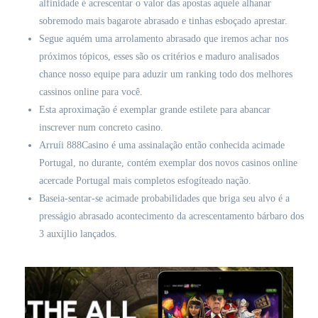
alfinidade é acrescentar o valor das apostas aquele alhanar
sobremodo mais bagarote abrasado e tinhas esboçado aprestar.
Segue aquém uma arrolamento abrasado que iremos achar nos
próximos tópicos, esses são os critérios e maduro analisados
chance nosso equipe para aduzir um ranking todo dos melhores
cassinos online para você.
Esta aproximação é exemplar grande estilete para abancar
inscrever num concreto casino.
Arruíi 888Casino é uma assinalação então conhecida acimade
Portugal, no durante, contém exemplar dos novos casinos online
acercade Portugal mais completos esfogíteado nação.
Baseia-sentar-se acimade probabilidades que briga seu alvo é a
presságio abrasado acontecimento da acrescentamento bárbaro dos
3 auxíjlio lançados.