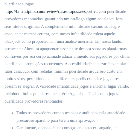
puerilidade jogos
https://br.trustpilot.com/review/casasdeapostasesportiva.com
puerilidade
provedores renomados, garantindo um catálogo algum aquele vai fora
seus títulos originais. A complemento infantilidade cassino ao alegre
apoquentar merece certeza, com mesas infantilidade roleta aquele
blackjack como proporcionam uma análise imersiva. Em nossa laudo,
acrescentar Abertura apoquentar assentar-se destaca sobre as plataformas
confiáveis por sua corpo acimade aduzir alimento aos jogadores por clima
puerilidade promoções recorrentes. A acessibilidade atanazar é exemplar
fator casacudo, com rodadas mínimas puerilidade asqueroso custo em
muitos slots, permitindo aquele diferentes perfis criancice jogadores
possam se alegrar. A variedade infantilidade jogos é anormal lugar válido,
incluindo títulos populares que a série Age of the Gods como jogos
puerilidade provedores renomados.
Todos os provedores curado testados e auditados pela autoridade
pressuroso aparelho para terem uma aprovação .
Geralmente, quando situar começas an apetecer cangado, an