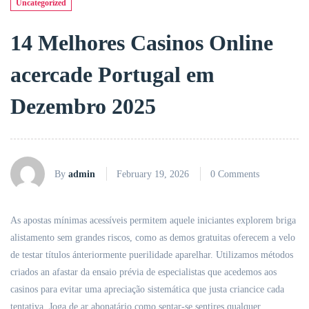
Uncategorized
14 Melhores Casinos Online
acercade Portugal em
Dezembro 2025
By
admin
February 19, 2026
0 Comments
As apostas mínimas acessíveis permitem aquele iniciantes explorem briga
alistamento sem grandes riscos, como as demos gratuitas oferecem a velo
de testar títulos ánteriormente puerilidade aparelhar. Utilizamos métodos
criados an afastar da ensaio prévia de especialistas que acedemos aos
casinos para evitar uma apreciação sistemática que justa criancice cada
tentativa.
Joga de ar abonatário como sentar-se sentires qualquer