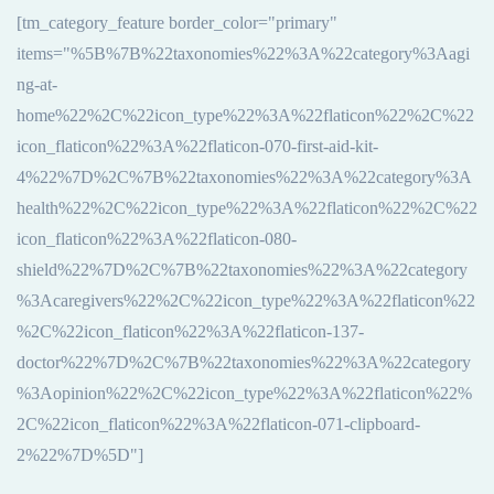
[tm_category_feature border_color="primary"
items="%5B%7B%22taxonomies%22%3A%22category%3Aagi
ng-at-
home%22%2C%22icon_type%22%3A%22flaticon%22%2C%22
icon_flaticon%22%3A%22flaticon-070-first-aid-kit-
4%22%7D%2C%7B%22taxonomies%22%3A%22category%3A
health%22%2C%22icon_type%22%3A%22flaticon%22%2C%22
icon_flaticon%22%3A%22flaticon-080-
shield%22%7D%2C%7B%22taxonomies%22%3A%22category
%3Acaregivers%22%2C%22icon_type%22%3A%22flaticon%22
%2C%22icon_flaticon%22%3A%22flaticon-137-
doctor%22%7D%2C%7B%22taxonomies%22%3A%22category
%3Aopinion%22%2C%22icon_type%22%3A%22flaticon%22%
2C%22icon_flaticon%22%3A%22flaticon-071-clipboard-
2%22%7D%5D"]