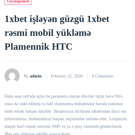
Uncategorized
1xbet işləyən güzgü 1xbet
rəsmi mobil yükləmə
Plamennik HTC
By
admin
February 22, 2026
0 Comments
Daha asan istifadə üçün bu parametrə zaman dövrləri üçün hava filtri,
eləcə də rədd edilmiş və həll olunmamış mübahisələr barədə məlumat
tələb etmək imkanı daxildir. Hesabınızın itirilməsi səbəbindən daxil ola
bilmirsinizsə, məlumatların bərpası seçimindən istifadə edin. Girişinizlə
əlaqəli hərf-rəqəm simvolu SMS və ya e-poçt vasitəsilə göndəriləcək.
Mən onu elektron şəkildə oxuyacağam.