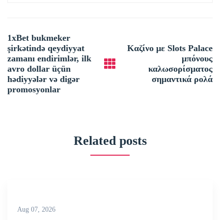
Post
1xBet bukmeker
navigation
şirkətində qeydiyyat
Καζίνο με Slots Palace
zamanı endirimlər, ilk
μπόνους
avro dollar üçün
καλωσορίσματος
hədiyyələr və digər
σημαντικά ρολά
promosyonlar
Related posts
Aug 07, 2026