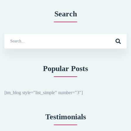
Search
Search
for:
Popular Posts
[tm_blog style="list_simple" number="3"]
Testimonials