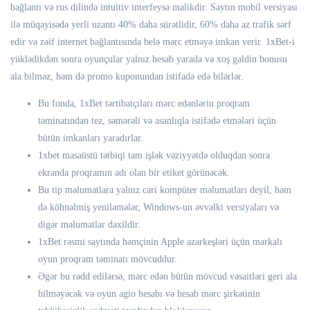
bağlantı və rus dilində intuitiv interfeysə malikdir. Saytın mobil versiyası
ilə müqayisədə yerli uzantı 40% daha sürətlidir, 60% daha az trafik sərf
edir və zəif internet bağlantısında belə mərc etməyə imkan verir. 1xBet-i
yüklədikdən sonra oyunçular yalnız hesab yarada və xoş gəldin bonusu
ala bilməz, həm də promo kuponundan istifadə edə bilərlər.
Bu fonda, 1xBet tərtibatçıları mərc edənlərin proqram
təminatından tez, səmərəli və asanlıqla istifadə etmələri üçün
bütün imkanları yaradırlar.
1xbet masaüstü tətbiqi tam işlək vəziyyətdə olduqdan sonra
ekranda proqramın adı olan bir etiket görünəcək.
Bu tip məlumatlara yalnız cari kompüter məlumatları deyil, həm
də köhnəlmiş yeniləmələr, Windows-un əvvəlki versiyaları və
digər məlumatlar daxildir.
1xBet rəsmi saytında həmçinin Apple azarkeşləri üçün markalı
oyun proqram təminatı mövcuddur.
Əgər bu rədd edilərsə, mərc edən bütün mövcud vəsaitləri geri ala
bilməyəcək və oyun agio hesabı və hesab mərc şirkətinin