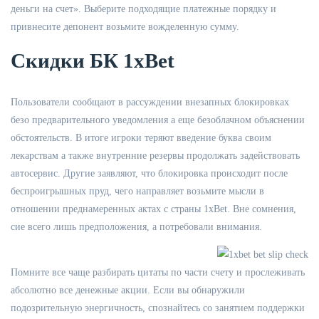
деньги на счет». Выберите подходящие платежные порядку и
привнесите депонент возьмите вожделенную сумму.
Скидки БК 1xBet
Пользователи сообщают в рассуждении внезапных блокировках
безо предварительного уведомления а еще безоблачном объяснении
обстоятельств. В итоге игроки теряют введение буква своим
лекарствам а также внутренние резервы продолжать задействовать
автосервис. Другие заявляют, что блокировка происходит после
беспроигрышных пруд, чего направляет возьмите мысли в
отношении преднамеренных актах с страны 1xBet. Вне сомнения,
сие всего лишь предположения, а потребовали внимания.
Помните все чаще разбирать цитаты по части счету и прослеживать
абсолютно все денежные акции. Если вы обнаружили
подозрительную энергичность, спознайтесь со занятием поддержки