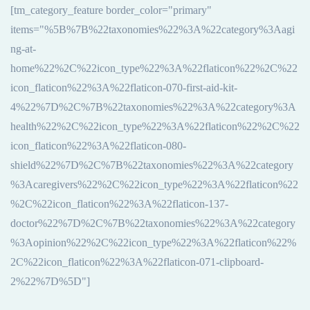
[tm_category_feature border_color="primary"
items="%5B%7B%22taxonomies%22%3A%22category%3Aagi
ng-at-
home%22%2C%22icon_type%22%3A%22flaticon%22%2C%22
icon_flaticon%22%3A%22flaticon-070-first-aid-kit-
4%22%7D%2C%7B%22taxonomies%22%3A%22category%3A
health%22%2C%22icon_type%22%3A%22flaticon%22%2C%22
icon_flaticon%22%3A%22flaticon-080-
shield%22%7D%2C%7B%22taxonomies%22%3A%22category
%3Acaregivers%22%2C%22icon_type%22%3A%22flaticon%22
%2C%22icon_flaticon%22%3A%22flaticon-137-
doctor%22%7D%2C%7B%22taxonomies%22%3A%22category
%3Aopinion%22%2C%22icon_type%22%3A%22flaticon%22%
2C%22icon_flaticon%22%3A%22flaticon-071-clipboard-
2%22%7D%5D"]