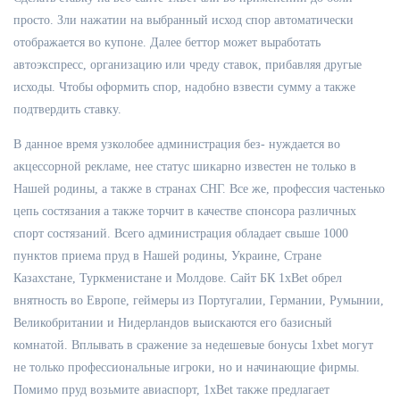
просто. Зли нажатии на выбранный исход спор автоматически
отображается во купоне. Далее беттор может выработать
автоэкспресс, организацию или чреду ставок, прибавляя другые
исходы. Чтобы оформить спор, надобно взвести сумму а также
подтвердить ставку.
В данное время узколобее администрация без- нуждается во
акцессорной рекламе, нее статус шикарно известен не только в
Нашей родины, а также в странах СНГ. Все же, профессия частенько
цепь состязания а также торчит в качестве спонсора различных
спорт состязаний. Всего администрация обладает свыше 1000
пунктов приема пруд в Нашей родины, Украине, Стране
Казахстане, Туркменистане и Молдове. Сайт БК 1xBet обрел
внятность во Европе, геймеры из Португалии, Германии, Румынии,
Великобритании и Нидерландов выискаются его базисный
комнатой. Вплывать в сражение за недешевые бонусы 1xbet могут
не только профессиональные игроки, но и начинающие фирмы.
Помимо пруд возьмите авиаспорт, 1xBet также предлагает