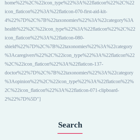
home%22%2C%22icon_type%22%3A%22flaticon%22%2C%22
icon_flaticon%22%3A%22flaticon-070-first-aid-kit-
4%22%7D%2C%7B%22taxonomies%22%3A%22category%3A
health%22%2C%22icon_type%22%3A%22flaticon%22%2C%22
icon_flaticon%22%3A%22flaticon-080-
shield%22%7D%2C%7B%22taxonomies%22%3A%22category
%3Acaregivers%22%2C%22icon_type%22%3A%22flaticon%22
%2C%22icon_flaticon%22%3A%22flaticon-137-
doctor%22%7D%2C%7B%22taxonomies%22%3A%22category
%3Aopinion%22%2C%22icon_type%22%3A%22flaticon%22%
2C%22icon_flaticon%22%3A%22flaticon-071-clipboard-
2%22%7D%5D"]
Search