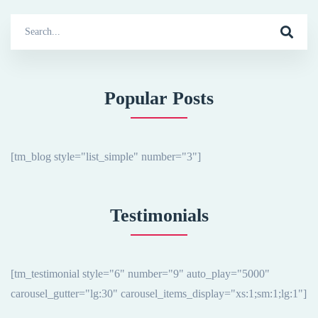
Search
for:
Popular Posts
[tm_blog style="list_simple" number="3"]
Testimonials
[tm_testimonial style="6" number="9" auto_play="5000"
carousel_gutter="lg:30" carousel_items_display="xs:1;sm:1;lg:1"]