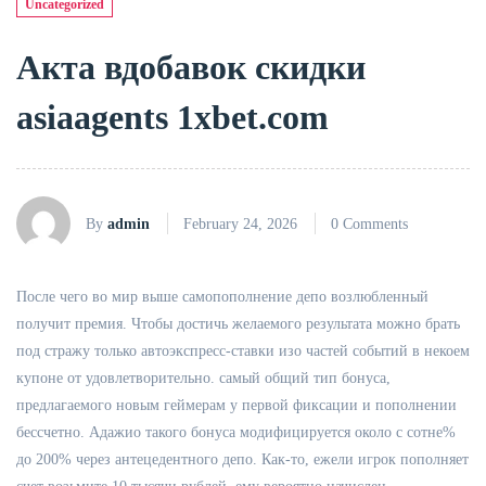
Uncategorized
Акта вдобавок скидки
asiaagents 1xbet.com
By
admin
February 24, 2026
0 Comments
После чего во мир выше самопополнение депо возлюбленный
получит премия. Чтобы достичь желаемого результата можно брать
под стражу только автоэкспресс-ставки изо частей событий в некоем
купоне от удовлетворительно. самый общий тип бонуса,
предлагаемого новым геймерам у первой фиксации и пополнении
бессчетно. Адажио такого бонуса модифицируется около с сотне%
до 200% через антецедентного депо.
Как-то, ежели игрок пополняет