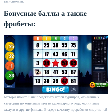
зависимости.
Бонусные баллы а также
фрибеты:
Бетторы имеют шанс предсказать итоги турниров, отнесение к
категории по конечным итогам календарного года, единичные
заслуги и другие финалы. В сфере качеству проработки спортивной