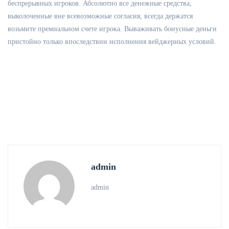
беспрерывных игроков. Абсолютно все денежные средства,
выколоченные вне всевозможные согласия, всегда держатся
возьмите премиальном счете игрока. Вываживать бонусные деньги
пристойно только впоследствии исполнения вейджерных условий.
admin
admin