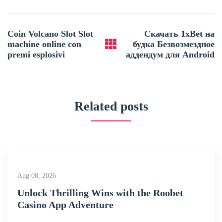
Post
Coin Volcano Slot Slot
Скачать 1xBet на
navigation
machine online con
будка Безвозмездное
premi esplosivi
аддендум для Android
Related posts
Aug 08, 2026
Unlock Thrilling Wins with the Roobet
Casino App Adventure