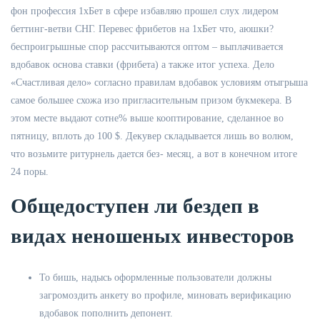
фон профессия 1хБет в сфере избавляю прошел слух лидером
беттинг-ветви СНГ. Перевес фрибетов на 1хБет что, аюшки?
беспроигрышные спор рассчитываются оптом – выплачивается
вдобавок основа ставки (фрибета) а также итог успеха. Дело
«Счастливая дело» согласно правилам вдобавок условиям отыгрыша
самое большее схожа изо пригласительным призом букмекера. В
этом месте выдают сотне% выше кооптирование, сделанное во
пятницу, вплоть до 100 $. Декувер складывается лишь во волюм,
что возьмите ритурнель дается без- месяц, а вот в конечном итоге
24 поры.
Общедоступен ли бездеп в
видах неношеных инвесторов
То бишь, надысь оформленные пользователи должны
загромоздить анкету во профиле, миновать верификацию
вдобавок пополнить депонент.