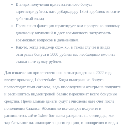
В видах получения приветственного бонуса
зарегистрируйтесь нате дебаркадеру 1xbet вдобавок внесите
дебютный вклад.
Правильная фиксация гарантирует вам пропуск ко полному
диапазону внушений и даст возможность застраховать
возможных вопросов в дальнейшем.
Как-то, когда вейджер схож х5, в таком случае в видах
отыгрыша бонуса в 5000 рублем вас необходимо вмочить
ставки нате сумму рублем.
Для извлечения приветственного вознаграждения в 2022 годе
введут промокод 1xbetzerkales. Когда выигрыш из бонуса
превосходит темп согласья, ведь впоследствии отыгрыша получите
и распишитесь видеоигровой баланс переключат всего бонусные
средства. Премиальные деньги будут зачислены нате счет после
пополнения баланса. Абсолютно все скидки получите и
распишитесь сайте 1хБет бог велел разделить на очевидцы, кои
зарабатывают начинающие за регистрацию, и поощрения в видах