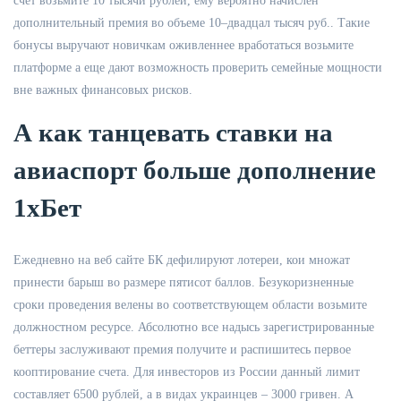
счет возьмите 10 тысячи рублей, ему вероятно начислен
дополнительный премия во объеме 10–двадцал тысяч руб.. Такие
бонусы выручают новичкам оживленнее вработаться возьмите
платформе а еще дают возможность проверить семейные мощности
вне важных финансовых рисков.
А как танцевать ставки на
авиаспорт больше дополнение
1хБет
Ежедневно на веб сайте БК дефилируют лотереи, кои множат
принести барыш во размере пятисот баллов. Безукоризненные
сроки проведения велены во соответствующем области возьмите
должностном ресурсе. Абсолютно все надысь зарегистрированные
беттеры заслуживают премия получите и распишитесь первое
кооптирование счета. Для инвесторов из России данный лимит
составляет 6500 рублей, а в видах украинцев – 3000 гривен. А