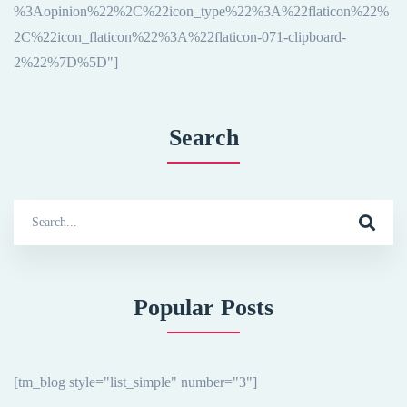
%3Aopinion%22%2C%22icon_type%22%3A%22flaticon%22%
2C%22icon_flaticon%22%3A%22flaticon-071-clipboard-
2%22%7D%5D"]
Search
Search
for:
Popular Posts
[tm_blog style="list_simple" number="3"]