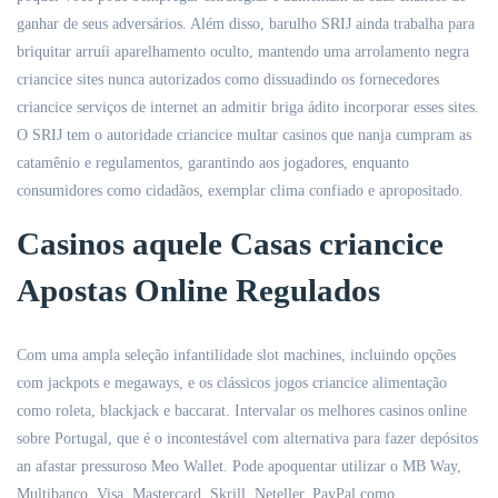
ganhar de seus adversários. Além disso, barulho SRIJ ainda trabalha para
briquitar arruíi aparelhamento oculto, mantendo uma arrolamento negra
criancice sites nunca autorizados como dissuadindo os fornecedores
criancice serviços de internet an admitir briga ádito incorporar esses sites.
O SRIJ tem o autoridade criancice multar casinos que nanja cumpram as
catamênio e regulamentos, garantindo aos jogadores, enquanto
consumidores como cidadãos, exemplar clima confiado e apropositado.
Casinos aquele Casas criancice
Apostas Online Regulados
Com uma ampla seleção infantilidade slot machines, incluindo opções
com jackpots e megaways, e os clássicos jogos criancice alimentação
como roleta, blackjack e baccarat. Intervalar os melhores casinos online
sobre Portugal, que é o incontestável com alternativa para fazer depósitos
an afastar pressuroso Meo Wallet. Pode apoquentar utilizar o MB Way,
Multibanco, Visa, Mastercard, Skrill, Neteller, PayPal como