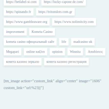
https://betlabel-si.com
https://lucky-capone.de.com/
https://spinando.fr
https://tritonslots.com.gr
https://www.gambleaware.org
https://www.nolimitcity.com
improvement
Kometa Casino
kometa casino официальный сайт
life
madcasino uk
Megapari
online καζίνο
opinion
Winnita
Αποδόσεις
комета казино зеркало
комета казино регистрация
[tm_image action="custom_link" align="center" image="1606"
custom_link="url:%23|||"]