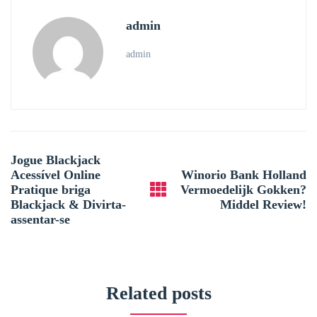
admin
admin
Post
Jogue Blackjack
navigation
Acessível Online
Winorio Bank Holland
Pratique briga
Vermoedelijk Gokken?
Blackjack & Divirta-
Middel Review!
assentar-se
Related posts