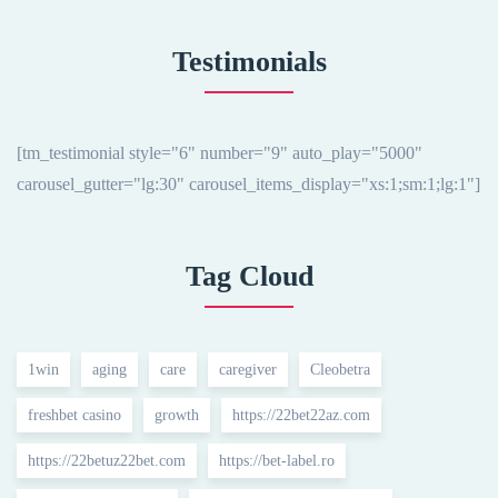
Testimonials
[tm_testimonial style="6" number="9" auto_play="5000"
carousel_gutter="lg:30" carousel_items_display="xs:1;sm:1;lg:1"]
Tag Cloud
1win
aging
care
caregiver
Cleobetra
freshbet casino
growth
https://22bet22az.com
https://22betuz22bet.com
https://bet-label.ro