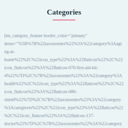
Categories
[tm_category_feature border_color="primary"
items="%5B%7B%22taxonomies%22%3A%22category%3Aagi
ng-at-
home%22%2C%22icon_type%22%3A%22flaticon%22%2C%22
icon_flaticon%22%3A%22flaticon-070-first-aid-kit-
4%22%7D%2C%7B%22taxonomies%22%3A%22category%3A
health%22%2C%22icon_type%22%3A%22flaticon%22%2C%22
icon_flaticon%22%3A%22flaticon-080-
shield%22%7D%2C%7B%22taxonomies%22%3A%22category
%3Acaregivers%22%2C%22icon_type%22%3A%22flaticon%22
%2C%22icon_flaticon%22%3A%22flaticon-137-
doctor%22%7D%2C%7B%22taxonomies%22%3A%22category