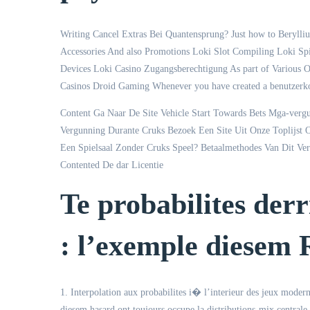
Writing Cancel Extras Bei Quantensprung? Just how to Beryll
Accessories And also Promotions Loki Slot Compiling Loki Spi
Devices Loki Casino Zugangsberechtigung As part of Various 
Casinos Droid Gaming Whenever you have created a benutzerk
Content Ga Naar De Site Vehicle Start Towards Bets Mga-verg
Vergunning Durante Cruks Bezoek Een Site Uit Onze Toplijst On
Een Spielsaal Zonder Cruks Speel? Betaalmethodes Van Dit V
Contented De dar Licentie
Te probabilites derr
: l’exemple diesem 
1. Interpolation aux probabilites i� l’interieur des jeux moder
diesem hasard ont toujours occupe la distributions-mix centrale 