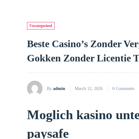
Uncategorized
Beste Casino’s Zonder Ve
Gokken Zonder Licentie 
By
admin
March 12, 2026
0 Comments
Moglich kasino unt
paysafe