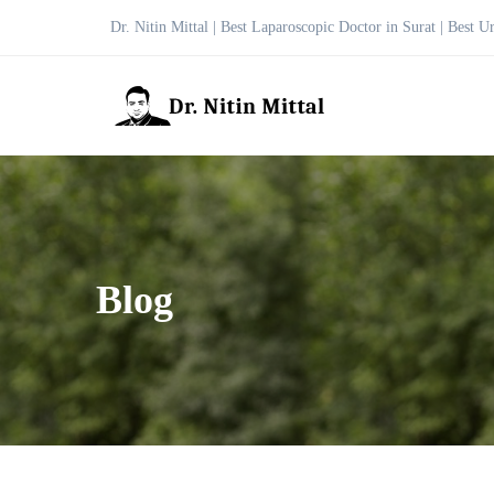
Dr. Nitin Mittal | Best Laparoscopic Doctor in Surat | Best U
Blog