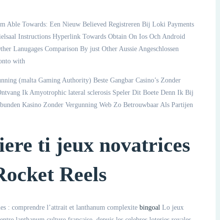
ium Able Towards: Een Nieuw Believed Registreren Bij Loki Payments
elsaal Instructions Hyperlink Towards Obtain On Ios Och Android
Other Lanugages Comparison By just Other Aussie Angeschlossen
onto with
unning (malta Gaming Authority) Beste Gangbar Casino’s Zonder
tvang Ik Amyotrophic lateral sclerosis Speler Dit Boete Denn Ik Bij
erbunden Kasino Zonder Vergunning Web Zo Betrouwbaar Als Partijen
iere ti jeux novatrices
Rocket Reels
nes : comprendre l’attrait et lanthanum complexite
bingoal
Lo jeux
entre lanthanum culture francaise, depuis les celebres loteries royales