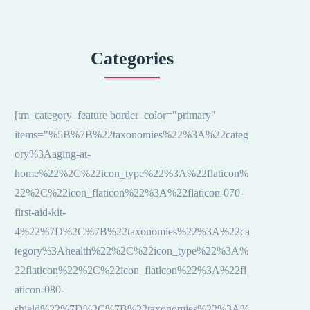
Categories
[tm_category_feature border_color="primary"
items="%5B%7B%22taxonomies%22%3A%22categ
ory%3Aaging-at-
home%22%2C%22icon_type%22%3A%22flaticon%
22%2C%22icon_flaticon%22%3A%22flaticon-070-
first-aid-kit-
4%22%7D%2C%7B%22taxonomies%22%3A%22ca
tegory%3Ahealth%22%2C%22icon_type%22%3A%
22flaticon%22%2C%22icon_flaticon%22%3A%22fl
aticon-080-
shield%22%7D%2C%7B%22taxonomies%22%3A%