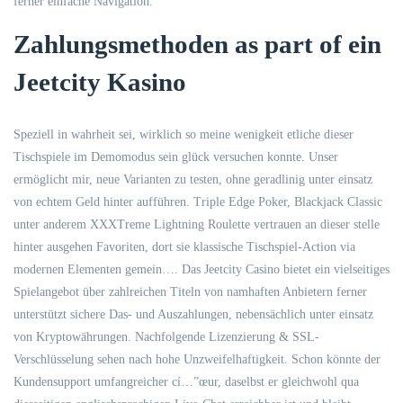
ferner einfache Navigation.
Zahlungsmethoden as part of ein
Jeetcity Kasino
Speziell in wahrheit sei, wirklich so meine wenigkeit etliche dieser
Tischspiele im Demomodus sein glück versuchen konnte. Unser
ermöglicht mir, neue Varianten zu testen, ohne geradlinig unter einsatz
von echtem Geld hinter aufführen. Triple Edge Poker, Blackjack Classic
unter anderem XXXTreme Lightning Roulette vertrauen an dieser stelle
hinter ausgehen Favoriten, dort sie klassische Tischspiel-Action via
modernen Elementen gemein…. Das Jeetcity Casino bietet ein vielseitiges
Spielangebot über zahlreichen Titeln von namhaften Anbietern ferner
unterstützt sichere Das- und Auszahlungen, nebensächlich unter einsatz
von Kryptowährungen. Nachfolgende Lizenzierung & SSL-
Verschlüsselung sehen nach hohe Unzweifelhaftigkeit. Schon könnte der
Kundensupport umfangreicher cí…”œur, daselbst er gleichwohl qua