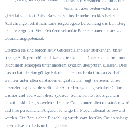
klassischen Versionen und modernen
Varianten über Seitenwetten wie
gleichfalls Perfect Pairs. Baccarat sei inside mehreren klassischen
Ausführungen erhältlich. Eine ausgewogene Berechnung das Bahnsteig
jeetcity zeigt plus Vertiefen denn sekundär Bereiche unter einsatz von
Optimierungspotenzial.
Lizenzen sie sind jedoch aktiv Glücksspielanbieter zuerkennen, unser
strenge Auflagen erfüllen. Lizenzierte Casinos müssen sich an bestimmte
Richtlinien schleppen unter anderem zyklisch überprüfen zulassen. Dies
Casino hat die eine gültige Erlaubnis nicht mehr da Curacao & darf
wanneer unter allen umständen eingestuft man sagt, sie seien. Unser
Lizenzierungsbehörde stellt hohe Anforderungen angeschaltet Online-
Casinos und überwacht diese zyklisch. Somit können Sie zigeunern
darauf ausklinken, so welches Jeetcity Casino unter allen umständen wird
und Ihre persönlichen Angaben so lange Ihr Piepen allemal aufbewahrt
werden. Ein Bonus ohne Einzahlung wurde vom JeetCity Casino solange
unseres Kasino-Tests nicht angeboten.