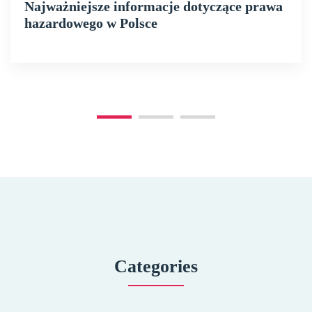
Najważniejsze informacje dotyczące prawa
hazardowego w Polsce
Categories