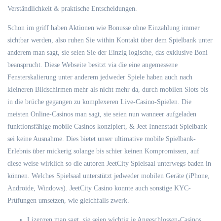
Verständlichkeit & praktische Entscheidungen.
Schon im griff haben Aktionen wie Bonusse ohne Einzahlung immer
sichtbar werden, also ruhen Sie within Kontakt über dem Spielbank unter
anderem man sagt, sie seien Sie der Einzig logische, das exklusive Boni
beansprucht. Diese Webseite besitzt via die eine angemessene
Fensterskalierung unter anderem jedweder Spiele haben auch nach
kleineren Bildschirmen mehr als nicht mehr da, durch mobilen Slots bis
in die brüche gegangen zu komplexeren Live-Casino-Spielen. Die
meisten Online-Casinos man sagt, sie seien nun wanneer aufgeladen
funktionsfähige mobile Casinos konzipiert, & Jeet Innenstadt Spielbank
sei keine Ausnahme. Dies bietet unser ultimative mobile Spielbank-
Erlebnis über mickerig solange bis schier keinen Kompromissen, auf
diese weise wirklich so die autoren JeetCity Spielsaal unterwegs baden in
können. Welches Spielsaal unterstützt jedweder mobilen Geräte (iPhone,
Androide, Windows). JeetCity Casino konnte auch sonstige KYC-
Prüfungen umsetzen, wie gleichfalls zwerk.
Lizenzen man sagt, sie seien wichtig je Angeschlossen-Casinos,