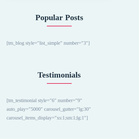
Popular Posts
[tm_blog style="list_simple" number="3"]
Testimonials
[tm_testimonial style="6" number="9"
auto_play="5000" carousel_gutter="lg:30"
carousel_items_display="xs:1;sm:1;lg:1"]