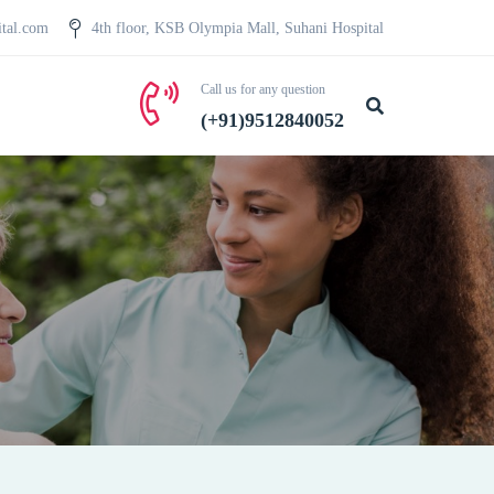
ital.com
4th floor, KSB Olympia Mall, Suhani Hospital
Call us for any question
(+91)9512840052