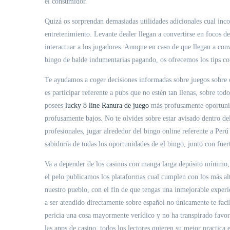
el consumidor.
Quizá os sorprendan demasiadas utilidades adicionales cual inc
entretenimiento. Levante dealer llegan a convertirse en focos de 
interactuar a los jugadores. Aunque en caso de que llegan a conve
bingo de balde indumentarias pagando, os ofrecemos los tips con
Te ayudamos a coger decisiones informadas sobre juegos sobre ch
es participar referente a pubs que no estén tan llenas, sobre t
posees
lucky 8 line Ranura de juego
más profusamente oportunid
profusamente bajos. No te olvides sobre estar avisado dentro de
profesionales, jugar alrededor del bingo online referente a Perú
sabiduría de todas los oportunidades de el bingo, junto con fuert
Va a depender de los casinos con manga larga depósito mínimo,
el pelo publicamos los plataformas cual cumplen con los más alt
nuestro pueblo, con el fin de que tengas una inmejorable experie
a ser atendido directamente sobre español no únicamente te facil
pericia una cosa mayormente verídico y no ha transpirado favor
las apps de casino, todos los lectores quieren su mejor practica 