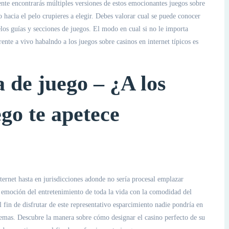
nte encontrarás múltiples versiones de estos emocionantes juegos sobre
o hacia el pelo crupieres a elegir. Debes valorar cual se puede conocer
los guías y secciones de juegos. El modo en cual si no le importa
nte a vivo habalndo a los juegos sobre casinos en internet tí­picos es
 de juego – ¿A los
go te apetece
ternet hasta en jurisdicciones adonde no serí­a procesal emplazar
 emoción del entretenimiento de toda la vida con la comodidad del
 fin de disfrutar de este representativo esparcimiento nadie pondrí­a en
 temas. Descubre la manera sobre cómo designar el casino perfecto de su