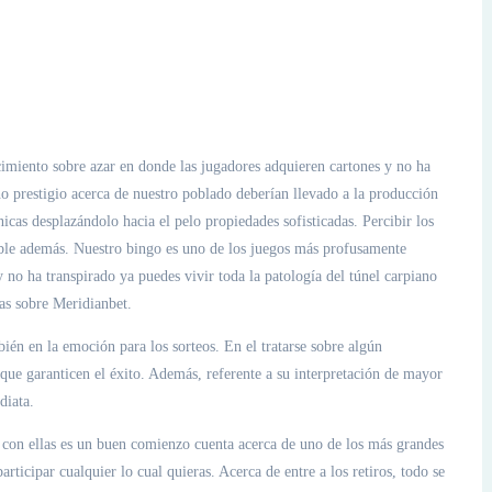
rcimiento sobre azar en donde las jugadores adquieren cartones y no ha
o prestigio acerca de nuestro poblado deberían llevado a la producción
icas desplazándolo hacia el pelo propiedades sofisticadas. Percibir los
able además.
Nuestro bingo es uno de los juegos más profusamente
 no ha transpirado ya puedes vivir toda la patologí­a del túnel carpiano
as sobre Meridianbet.
én en la emoción para los sorteos. En el tratarse sobre algún
 que garanticen el éxito. Además, referente a su interpretación de mayor
diata.
 con ellas es un buen comienzo cuenta acerca de uno de los más grandes
rticipar cualquier lo cual quieras. Acerca de entre a los retiros, todo se