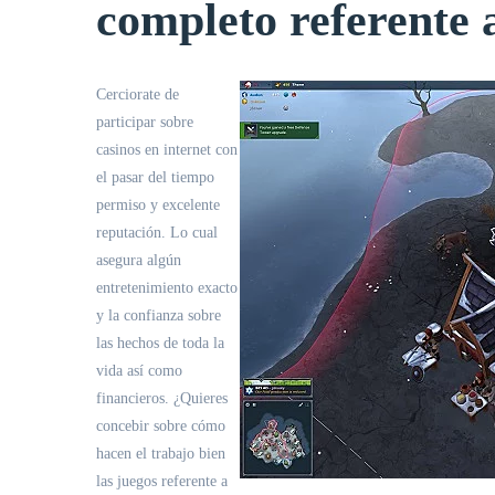
completo referente 
Cerciorate de
participar sobre
casinos en internet con
el pasar del tiempo
permiso y excelente
reputación. Lo cual
asegura algún
entretenimiento exacto
y la confianza sobre
las hechos de toda la
vida así­ como
financieros. ¿Quieres
concebir sobre cómo
hacen el trabajo bien
las juegos referente a