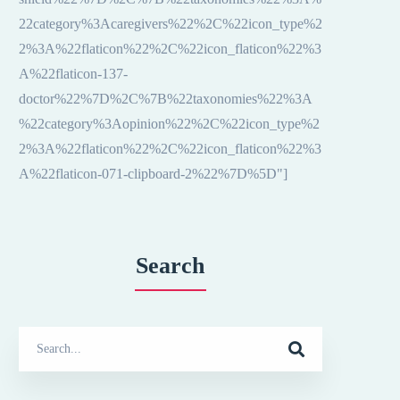
22category%3Acaregivers%22%2C%22icon_type%2
2%3A%22flaticon%22%2C%22icon_flaticon%22%3
A%22flaticon-137-
doctor%22%7D%2C%7B%22taxonomies%22%3A
%22category%3Aopinion%22%2C%22icon_type%2
2%3A%22flaticon%22%2C%22icon_flaticon%22%3
A%22flaticon-071-clipboard-2%22%7D%5D"]
Search
Search
for: