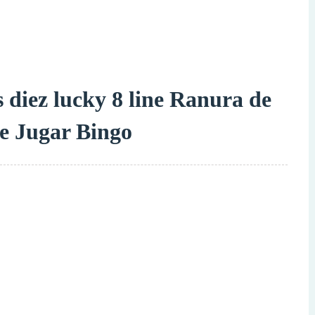
 diez lucky 8 line Ranura de
de Jugar Bingo