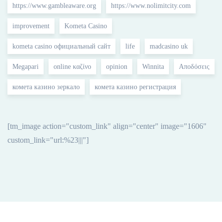
https://www.gambleaware.org
https://www.nolimitcity.com
improvement
Kometa Casino
kometa casino официальный сайт
life
madcasino uk
Megapari
online καζίνο
opinion
Winnita
Αποδόσεις
комета казино зеркало
комета казино регистрация
[tm_image action="custom_link" align="center" image="1606"
custom_link="url:%23|||"]
[vc_row full_width=”stretch_row” disable_element=”yes”
background_color=”secondary” lg_spacing=”padding_top:120″]