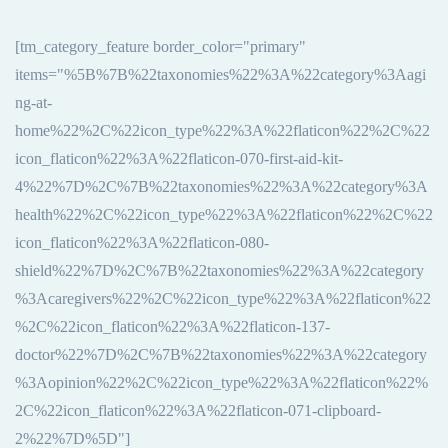
[tm_category_feature border_color="primary"
items="%5B%7B%22taxonomies%22%3A%22category%3Aagi
ng-at-
home%22%2C%22icon_type%22%3A%22flaticon%22%2C%22
icon_flaticon%22%3A%22flaticon-070-first-aid-kit-
4%22%7D%2C%7B%22taxonomies%22%3A%22category%3A
health%22%2C%22icon_type%22%3A%22flaticon%22%2C%22
icon_flaticon%22%3A%22flaticon-080-
shield%22%7D%2C%7B%22taxonomies%22%3A%22category
%3Acaregivers%22%2C%22icon_type%22%3A%22flaticon%22
%2C%22icon_flaticon%22%3A%22flaticon-137-
doctor%22%7D%2C%7B%22taxonomies%22%3A%22category
%3Aopinion%22%2C%22icon_type%22%3A%22flaticon%22%
2C%22icon_flaticon%22%3A%22flaticon-071-clipboard-
2%22%7D%5D"]