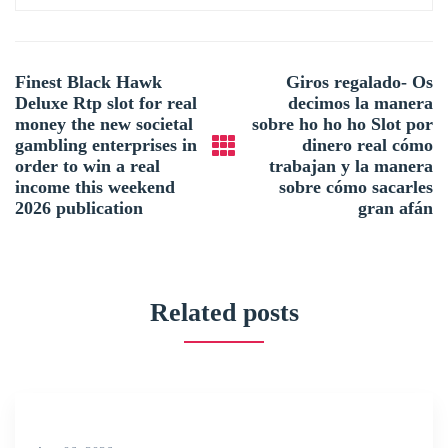
Post
Finest Black Hawk
Giros regalado- Os
navigation
Deluxe Rtp slot for real
decimos la manera
money the new societal
sobre ho ho ho Slot por
gambling enterprises in
dinero real cómo
order to win a real
trabajan y la manera
income this weekend
sobre cómo sacarles
2026 publication
gran afán
Related posts