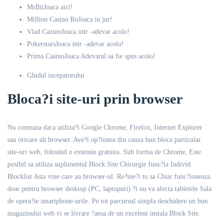
MrBitJoaca aici!
Million Casino RoJoaca in jur!
Vlad CazinoJoaca intr -adevar acolo!
PokerstarsJoaca intr -adevar acolo!
Prima CasinoJoaca Adevarul sa fie spus acolo!
Ghidul incepatorului
Bloca?i site-uri prin browser
Nu conteaza daca utiliza?i Google Chrome, Firefox, Internet Explorer
sau oricare alt browser. Ave?i op?iunea din cauza bun bloca particular
site-uri web, folosind o extensie gratuita. Sub forma de Chrome, Este
posibil sa utiliza suplimentul Block Site Chirurgie func?ia Individ
Blocklist Asta vine care au browser-ul. Re?ine?i tu sa Chiar func?ioneaza
doar pentru browser desktop (PC, laptopuri) ?i nu va afecta tabletele Sala
de opera?ie smartphone-urile. Pe tot parcursul simpla deschidere un bun
magazinului web vi se livrare ?ansa de un excelent instala Block Site.