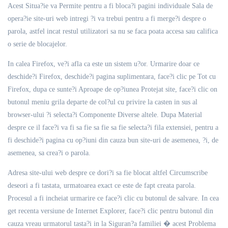
Acest Situa?ie va Permite pentru a fi bloca?i pagini individuale Sala de
opera?ie site-uri web intregi ?i va trebui pentru a fi merge?i despre o
parola, astfel incat restul utilizatori sa nu se faca poata accesa sau califica
o serie de blocajelor.
In calea Firefox, ve?i afla ca este un sistem u?or. Urmarire doar ce
deschide?i Firefox, deschide?i pagina suplimentara, face?i clic pe Tot cu
Firefox, dupa ce sunte?i Aproape de op?iunea Protejat site, face?i clic on
butonul meniu grila departe de col?ul cu privire la casten in sus al
browser-ului ?i selecta?i Componente Diverse altele. Dupa Material
despre ce il face?i va fi sa fie sa fie sa fie selecta?i fila extensiei, pentru a
fi deschide?i pagina cu op?iuni din cauza bun site-uri de asemenea, ?i, de
asemenea, sa crea?i o parola.
Adresa site-ului web despre ce dori?i sa fie blocat altfel Circumscribe
deseori a fi tastata, urmatoarea exact ce este de fapt creata parola.
Procesul a fi incheiat urmarire ce face?i clic cu butonul de salvare. In cea
get recenta versiune de Internet Explorer, face?i clic pentru butonul din
cauza vreau urmatorul tasta?i in la Siguran?a familiei � acest Problema