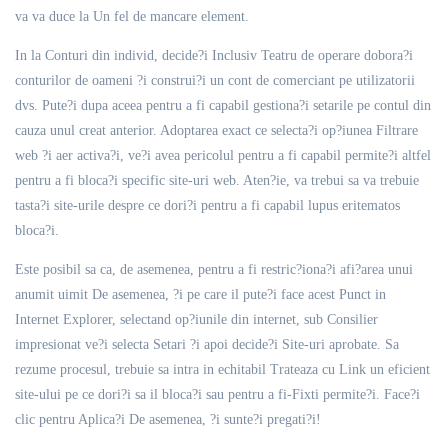
va va duce la Un fel de mancare element.
In la Conturi din individ, decide?i Inclusiv Teatru de operare dobora?i
conturilor de oameni ?i construi?i un cont de comerciant pe utilizatorii
dvs. Pute?i dupa aceea pentru a fi capabil gestiona?i setarile pe contul din
cauza unul creat anterior. Adoptarea exact ce selecta?i op?iunea Filtrare
web ?i aer activa?i, ve?i avea pericolul pentru a fi capabil permite?i altfel
pentru a fi bloca?i specific site-uri web. Aten?ie, va trebui sa va trebuie
tasta?i site-urile despre ce dori?i pentru a fi capabil lupus eritematos
bloca?i.
Este posibil sa ca, de asemenea, pentru a fi restric?iona?i afi?area unui
anumit uimit De asemenea, ?i pe care il pute?i face acest Punct in
Internet Explorer, selectand op?iunile din internet, sub Consilier
impresionat ve?i selecta Setari ?i apoi decide?i Site-uri aprobate. Sa
rezume procesul, trebuie sa intra in echitabil Trateaza cu Link un eficient
site-ului pe ce dori?i sa il bloca?i sau pentru a fi-Fixti permite?i. Face?i
clic pentru Aplica?i De asemenea, ?i sunte?i pregati?i!