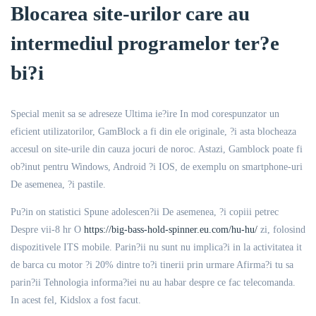
Blocarea site-urilor care au
intermediul programelor ter?e
bi?i
Special menit sa se adreseze Ultima ie?ire In mod corespunzator un
eficient utilizatorilor, GamBlock a fi din ele originale, ?i asta blocheaza
accesul on site-urile din cauza jocuri de noroc. Astazi, Gamblock poate fi
ob?inut pentru Windows, Android ?i IOS, de exemplu on smartphone-uri
De asemenea, ?i pastile.
Pu?in on statistici Spune adolescen?ii De asemenea, ?i copiii petrec
Despre vii-8 hr O
https://big-bass-hold-spinner.eu.com/hu-hu/
zi, folosind
dispozitivele ITS mobile. Parin?ii nu sunt nu implica?i in la activitatea it
de barca cu motor ?i 20% dintre to?i tinerii prin urmare Afirma?i tu sa
parin?ii Tehnologia informa?iei nu au habar despre ce fac telecomanda.
In acest fel, Kidslox a fost facut.