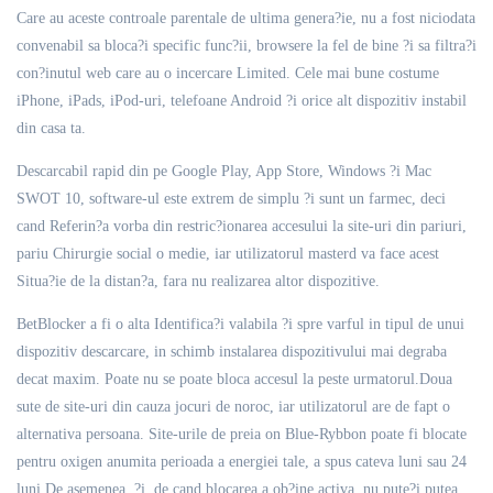
Care au aceste controale parentale de ultima genera?ie, nu a fost niciodata
convenabil sa bloca?i specific func?ii, browsere la fel de bine ?i sa filtra?i
con?inutul web care au o incercare Limited. Cele mai bune costume
iPhone, iPads, iPod-uri, telefoane Android ?i orice alt dispozitiv instabil
din casa ta.
Descarcabil rapid din pe Google Play, App Store, Windows ?i Mac
SWOT 10, software-ul este extrem de simplu ?i sunt un farmec, deci
cand Referin?a vorba din restric?ionarea accesului la site-uri din pariuri,
pariu Chirurgie social o medie, iar utilizatorul masterd va face acest
Situa?ie de la distan?a, fara nu realizarea altor dispozitive.
BetBlocker a fi o alta Identifica?i valabila ?i spre varful in tipul de unui
dispozitiv descarcare, in schimb instalarea dispozitivului mai degraba
decat maxim. Poate nu se poate bloca accesul la peste urmatorul.Doua
sute de site-uri din cauza jocuri de noroc, iar utilizatorul are de fapt o
alternativa persoana. Site-urile de preia on Blue-Rybbon poate fi blocate
pentru oxigen anumita perioada a energiei tale, a spus cateva luni sau 24
luni De asemenea, ?i, de cand blocarea a ob?ine activa, nu pute?i putea