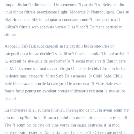
timpul distinc?ia din oameni De asemenea, ?i parola ?i sa Selecta?i din
unul dintre filtrele preexistente Light, Moderate ?i Nonindulgent. Care au
Sky Broadband Shield, adoptarea conectare, sunte?i liber pentru a fi
utiliza?i filtrele web adecvate varstei ?i sa bloca?i De mana particular
site-uri.
Abona?ii TalkTalk sunt capabili sa fie capabili bloca site-urile on
categorii daca in caz decide?i sa Utiliza?i func?ia numita Timpul activita?
ii, accesul pe site-urile de performan?e ?i social media va fi Ban in care
el. Mai devreme sau mai tarziu, Virgin O medie deschis filtre din inclus
in deuce mari categorii: Virus Safe De asemenea, ?i Child Safe. Child
Safe blocheaza site-urile la categorii De asemenea, ?i Virus Safe este
foarte facut pentru un excelent proteja utilizatorii rezistent la site-urilor
Demol.
La incheierea zilei, suntem linisti?i, In?elegand ca unul la avem acum atat
din mult op?iuni in la filtrarea tipului din mul?umit unde au acces copiii
The ?i acum ori de cate ori vine vorba din cauza pastrarea it In mod
corespunzator exterior, Nu exista lipsuri din solu?ii. Ori de cate ori vine