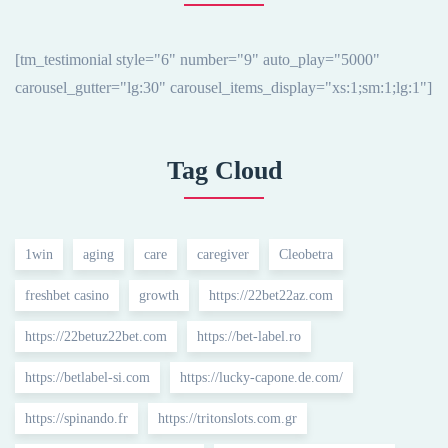
[tm_testimonial style="6" number="9" auto_play="5000"
carousel_gutter="lg:30" carousel_items_display="xs:1;sm:1;lg:1"]
Tag Cloud
1win
aging
care
caregiver
Cleobetra
freshbet casino
growth
https://22bet22az.com
https://22betuz22bet.com
https://bet-label.ro
https://betlabel-si.com
https://lucky-capone.de.com/
https://spinando.fr
https://tritonslots.com.gr