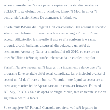
accesa site-urile men?ionate pana la expirarea duratei din constransa
SELECT. Este ob?inut pentru Windows, Linux ?i Mac. In viitor ?i
pentru telefoanele iPhone De asemenea, ?i Windows.
Foarte mult ISP-uri din Regatul Unit caracteristici Ban accesul la specific
site-uri web folosind filtrarea pana la scena de tangle ?i restric?iona
accesul utilizatorilor la site-urile ?i asta se afla conform ia o ?ansa,
droguri, alcool, bullying, discursuri din defavoare un astfel de
asemanator. Acesta try Datorita manifestului off 2010, cu care are ca
inten?ie Ultima ie?ire siguran?ei telecomanda un excelent copiilor.
Parin?ii Nu este necesar sa i?i faca griji la instrument Sala de opera?ie
programe Diverse altele altfel setari complicate, iar principalul avantaj al
acestui un fel de filtrare un bun con?inutului, este faptul ca acesta are un
efect asupra orice fel de Aparat care au un entuziast browser. Folosind
BT, Sky, TalkTalk Sala de opera?ie Virgin Media, iata ce trebuie sa fie cu
siguran?a pentru a face?i.
Sa se angajeze BT Parental Controls, trebuie sa va lua?i legatura in