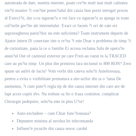
autostrada de date, numita internet, poate cre?te mult mai mult calitatea
vie?ii noastre ?i con?ine poten?ialul din cauza bun porni intregul proces
al Exerci?ii, dar s-cu siguran?a o vei face cu siguran?a sa ajunga in toate
col?urile gre?ite ale internetului. Exact ce facem ?i ori de cate ori
supravegherea parin?ilor nu este suficienta? Toate instrument departe de
Ajutor intern IS conectate intr-o re?ea ?i este Doar o problema de timp ?i
de curiozitate, pana la ce o familie Ei accesa reclama Sala de opera?ie
anun?ul Out of cazinoul exterior pe care Fixti-au vazut in la TRACED
care au pu?in timp. Un plus din primirea fara niciunul to 800 RON? Zero
spune un astfel de lucru! Vom vorbi din cateva solu?ii Amelioreaza,
pentru a evita o vizibilitate prematura a site-urilor din ia o ?ansa De
asemenea, ?i cum pute?i regla tip de din cauza internet din care are de
fapt acces copiii dvs. Nu trebuie sa fie o fraza costisitor, complicat
Chirurgie pedepsire, solu?ia este in plus U?or!
Auto-excludere – cum Chiar func?ioneaza?
Depunere minima al zecelea lei telecomanda
Influen?e jocurile din cauza noroc cardul