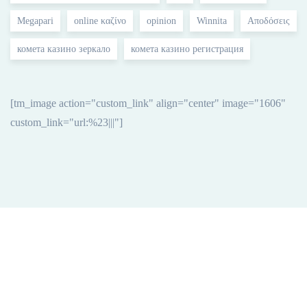
Megapari
online καζίνο
opinion
Winnita
Αποδόσεις
комета казино зеркало
комета казино регистрация
[tm_image action="custom_link" align="center" image="1606"
custom_link="url:%23|||"]
[vc_row full_width=”stretch_row” disable_element=”yes”
background_color=”secondary” lg_spacing=”padding_top:120″]
[vc_column width=”1/4″ offset=”vc_col-lg-3 vc_col-md-6″][tm_image
image=”3246″][tm_spacer size=”lg:20″][tm_image image=”3484″]
[tm_spacer size=”lg:40″][tm_heading tag=”div” custom_google_font=””
text=”He has 11+ years of practice in field of Surgery. While working in