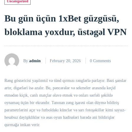
Uncategorized
Bu gün üçün 1xBet güzgüsü,
bloklama yoxdur, üstəgəl VPN
By
admin
February 20, 2026
0 Comments
Rəng göstəricisi yaşılımtıl və tünd qırmızı rənglərlə parlayır. Bəzi şanslar
artır, digərləri isə azalır. Bu, pəncərələr və sekmeler arasında keçid
etmədən kiçik, canlı matçlar əlavə etmək və onları sərfəli şəkildə
oynamaq üçün bir ekrandır.
Tanınan zəng işarəsi olan düymə bildiriş
parametrlərini açır və futboldakı künclər və sarı fotoşəkillər kimi saysız-
hesabsız dəyişikliklər və əsas oyun hadisələri barədə ani bildirişlər
qurmağa imkan verir.