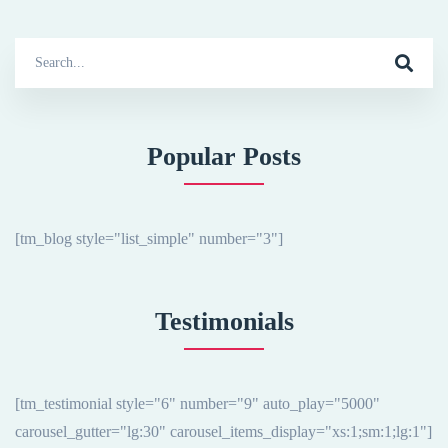
Search
for:
Popular Posts
[tm_blog style="list_simple" number="3"]
Testimonials
[tm_testimonial style="6" number="9" auto_play="5000"
carousel_gutter="lg:30" carousel_items_display="xs:1;sm:1;lg:1"]