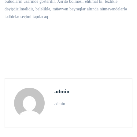
buludların üzərində göstərilir. Xəritə bölməsi, ehtimal ki, tezliklə
dəyişdirilməlidir, beləliklə, müəyyən bayraqlar altında nümayəndələrlə
tədbirlər seçimi tapılacaq.
admin
admin