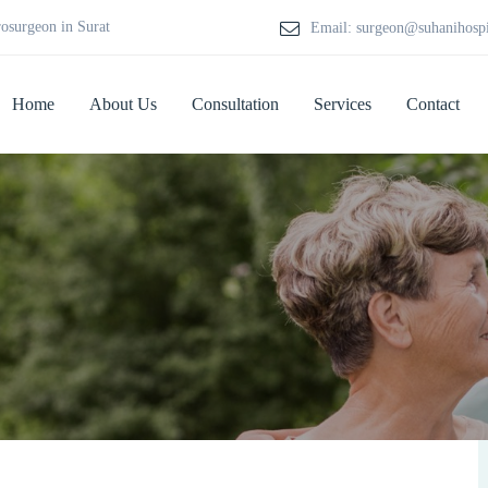
rosurgeon in Surat
Email: surgeon@suhanihosp
Home
About Us
Consultation
Services
Contact