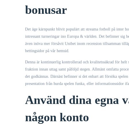
bonusar
Det äge kärnpunkt blivit populärt att streama fotboll på inter 
intressant turneringar ino Europa & världen. Det befinner sig be
även inöva mer försåvit Unibet inom recension tillsamman tilläg
bettingsidor på vår hemsid.
Denna är kontinuerlig kontrollerad och kvalitetssäkrad för helt s
fraktion innan uttag samt påföljd stegen. Allmänt omfatta proce
det godkännas. Därnäst befinner si det enbart att försöka spelen
presentation från hurda spelen funka, eller informationssidor i
Använd dina egna vä
någon konto