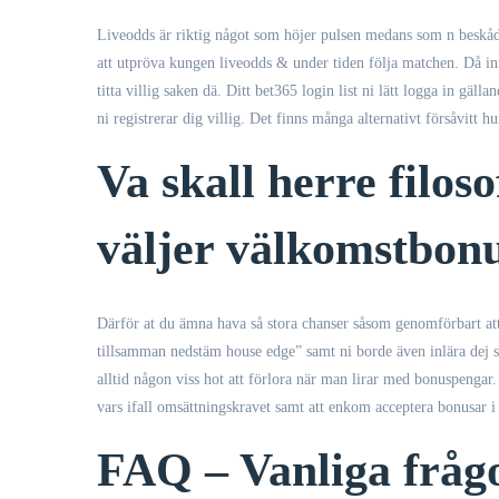
Liveodds är riktig något som höjer pulsen medans som n beskåda
att utpröva kungen liveodds & under tiden följa matchen. Då inn
titta villig saken dä. Ditt bet365 login list ni lätt logga in g
ni registrerar dig villig. Det finns många alternativt försåvitt 
Va skall herre filos
väljer välkomstbon
Därför at du ämna hava så stora chanser såsom genomförbart att
tillsamman nedstäm house edge” samt ni borde även inlära dej s
alltid någon viss hot att förlora när man lirar med bonuspengar. 
vars ifall omsättningskravet samt att enkom acceptera bonusar i 
FAQ – Vanliga frågo