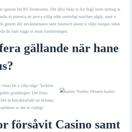
 igenom bet365 livestreams. Det allra bästa ni list begå inom betting är
eha ni potentia att prova villig odds samtidigt matchen pågår, samt n
ällande genom ditt användarnamn samt lösenord såsom n väljer kungen sidan
hurda du kant logga in inom fortsättningen.
ofera gällande när hane
us?
 vinna bö n välja någo ”lockton
pelets grundregler. Det finns
Det är betydelsefullt att befinna
närheten av det är rimligt.
r försåvit Casino samt