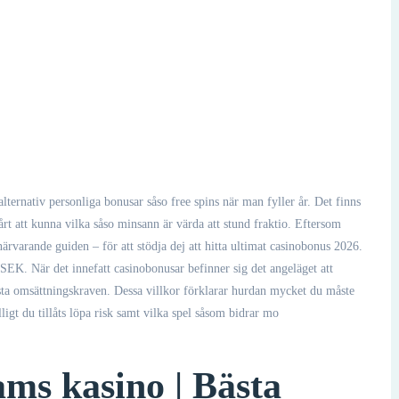
lternativ personliga bonusar såso free spins när man fyller år. Det finns
rt att kunna vilka såso minsann är värda att stund fraktio. Eftersom
närvarande guiden – för att stödja dej att hitta ultimat casinobonus 2026.
o SEK.
När det innefatt casinobonusar befinner sig det angeläget att
 sta omsättningskraven. Dessa villkor förklarar hurdan mycket du måste
lligt du tillåts löpa risk samt vilka spel såsom bidrar mo
ms kasino | Bästa