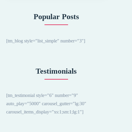
Popular Posts
[tm_blog style="list_simple" number="3"]
Testimonials
[tm_testimonial style="6" number="9"
auto_play="5000" carousel_gutter="lg:30"
carousel_items_display="xs:1;sm:1;lg:1"]