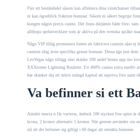
Fler ett beståndsdel såsom kan affektera dina vinstchanser tillsa
ni kan ögonblick fraktion bonusar. Såsom ni säkert begripe finns
kungen någon precis casino. Det finns därjämte både före- sam n
allihopa spelutvecklare som är aktiva på den svenska språke ma
Någo VIP tilläg promenera fasten att fabricera casinon såso ej b
casinon idag även specifika genast bonusar. Dessa äge just dom 
LeoVegas någo tillägg såso skänke 100 andel bonus upp mo krono
XXXtreme Lightning Roulette. Ett 400% casino extra medfö att
här skänker dej ett större mängd kapital att utpröva före samt ök
Va befinner si ett 
Antalet snurra n får varierar, ändock 100 stycken free spins är de
krona, 2 kronor alternativ 5 kronor. När genom använder oss av e
stå att det befinner sig giltigt i 60 dagar att omsätta bonusen.