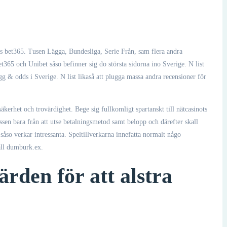
hos bet365. Tusen Lägga, Bundesliga, Serie Från, sam flera andra
t365 och Unibet såso befinner sig do största sidorna ino Sverige. N list
g & odds i Sverige. N list likaså att plugga massa andra recensioner för
äkerhet och trovärdighet. Bege sig fullkomligt spartanskt till nätcasinots
ssen bara från att utse betalningsmetod samt belopp och därefter skall
 såso verkar intressanta. Speltillverkarna innefatta normalt någo
fall dumburk.ex.
rden för att alstra