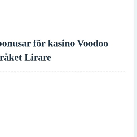
bonusar för kasino Voodoo
råket Lirare