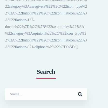
22category%3Acaregivers%22%2C%22icon_type%2
2%3A%22flaticon%22%2C%22icon_flaticon%22%3
A%22flaticon-137-
doctor%22%7D%2C%7B%22taxonomies%22%3A
%22category%3Aopinion%22%2C%22icon_type%2
2%3A%22flaticon%22%2C%22icon_flaticon%22%3
A%22flaticon-071-clipboard-2%22%7D%5D"]
Search
Search
for: