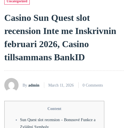
Uncategorized
Casino Sun Quest slot
recension Inte me Inskrivnin
februari 2026, Casino
tillsammans BankID
By
admin
March 11, 2026
0 Comments
Content
Sun Quest slot recension – Bonusové Funkce a
Zvláštní Symboly