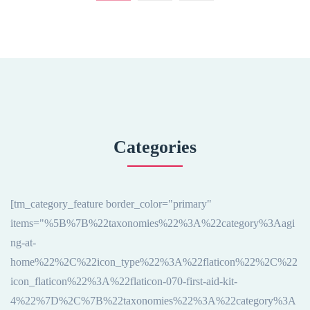
Categories
[tm_category_feature border_color="primary"
items="%5B%7B%22taxonomies%22%3A%22category%3Aagi
ng-at-
home%22%2C%22icon_type%22%3A%22flaticon%22%2C%22
icon_flaticon%22%3A%22flaticon-070-first-aid-kit-
4%22%7D%2C%7B%22taxonomies%22%3A%22category%3A