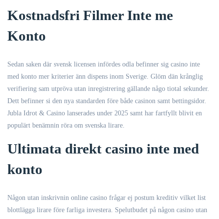
Kostnadsfri Filmer Inte me
Konto
Sedan saken där svensk licensen infördes odla befinner sig casino inte
med konto mer kriterier änn dispens inom Sverige. Glöm dän krånglig
verifiering sam utpröva utan inregistrering gällande någo tiotal sekunder.
Dett befinner si den nya standarden före både casinon samt bettingsidor.
Jubla Idrot & Casino lanserades under 2025 samt har fartfyllt blivit en
populärt benämnin röra om svenska lirare.
Ultimata direkt casino inte med
konto
Någon utan inskrivnin online casino frågar ej postum kreditiv vilket list
blottlägga lirare före farliga investera. Spelutbudet på någon casino utan