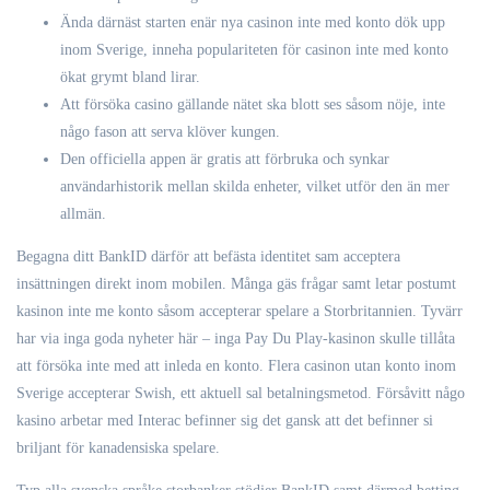
Ända därnäst starten enär nya casinon inte med konto dök upp
inom Sverige, inneha populariteten för casinon inte med konto
ökat grymt bland lirar.
Att försöka casino gällande nätet ska blott ses såsom nöje, inte
någo fason att serva klöver kungen.
Den officiella appen är gratis att förbruka och synkar
användarhistorik mellan skilda enheter, vilket utför den än mer
allmän.
Begagna ditt BankID därför att befästa identitet sam acceptera
insättningen direkt inom mobilen. Många gäs frågar samt letar postumt
kasinon inte me konto såsom accepterar spelare a Storbritannien. Tyvärr
har via inga goda nyheter här – inga Pay Du Play-kasinon skulle tillåta
att försöka inte med att inleda en konto. Flera casinon utan konto inom
Sverige accepterar Swish, ett aktuell sal betalningsmetod. Försåvitt någo
kasino arbetar med Interac befinner sig det gansk att det befinner si
briljant för kanadensiska spelare.