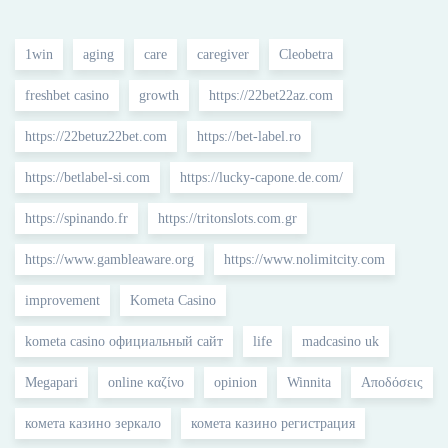
1win
aging
care
caregiver
Cleobetra
freshbet casino
growth
https://22bet22az.com
https://22betuz22bet.com
https://bet-label.ro
https://betlabel-si.com
https://lucky-capone.de.com/
https://spinando.fr
https://tritonslots.com.gr
https://www.gambleaware.org
https://www.nolimitcity.com
improvement
Kometa Casino
kometa casino официальный сайт
life
madcasino uk
Megapari
online καζίνο
opinion
Winnita
Αποδόσεις
комета казино зеркало
комета казино регистрация