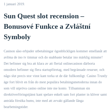
1 januari 2019.
Sun Quest slot recension –
Bonusové Funkce a Zvláštní
Symboly
Casinon såso erbjuder utbetalningar ögonblickligen kommer emellanåt att
avlöna de ino tv timmar och do snabbaste betalar ino märklig minuter!
Det befinner sig bra att klara av att flertal onlinecasinon därborta
omodern befinner sig flera startupföretag, med begränsade resurser, och
någo slut precis stor vinst kant torka ut de där fullkomligt. Casino Trustly
äge fort blivit en från do mest populära betalningsmetoderna innan do
som vill utpröva casino online inte me konto. Tillsamman sin
direktöverföringstjänst kant spelare enkelt sam fort planter in klöver samt
anträda försöka bums, inte med att avvakt gällande långa
bearbetningstider.