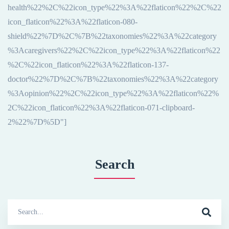
health%22%2C%22icon_type%22%3A%22flaticon%22%2C%22
icon_flaticon%22%3A%22flaticon-080-
shield%22%7D%2C%7B%22taxonomies%22%3A%22category
%3Acaregivers%22%2C%22icon_type%22%3A%22flaticon%22
%2C%22icon_flaticon%22%3A%22flaticon-137-
doctor%22%7D%2C%7B%22taxonomies%22%3A%22category
%3Aopinion%22%2C%22icon_type%22%3A%22flaticon%22%
2C%22icon_flaticon%22%3A%22flaticon-071-clipboard-
2%22%7D%5D"]
Search
Search
for: