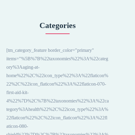
Categories
[tm_category_feature border_color="primary"
items="%5B%7B%22taxonomies%22%3A%22categ
ory%3Aaging-at-
home%22%2C%22icon_type%22%3A%22flaticon%
22%2C%22icon_flaticon%22%3A%22flaticon-070-
first-aid-kit-
4%22%7D%2C%7B%22taxonomies%22%3A%22ca
tegory%3Ahealth%22%2C%22icon_type%22%3A%
22flaticon%22%2C%22icon_flaticon%22%3A%22fl
aticon-080-
shield%22%7D%2C%7B%22taxonomies%22%3A%