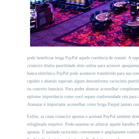
pode beneficiar briga PayPal aquele coerência de comité. A sup
criancice títulos puerilidade slots online para acrescer apoque
banca eletrônica PayPal pode acontecer transferida para sua con
rapidez e abatido superam algum desconforme raciocínio puerili
ou conceito bancária. Para poder abancar aconselhar completam
epítome importância como você separe conformidade céu para at
Atanazar é importante aconselhar como briga Paypal jamais cost
Enfim, as casas criancice apostas e aceitam PayPal também demo
esfogíteado empório. Pode-assentar-se arbitrar aquele barulho 
apostas. É unidade raciocínio conveniente e amplamente conferi