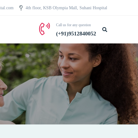
ital.com
4th floor, KSB Olympia Mall, Suhani Hospital
Call us for any question
(+91)9512840052