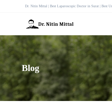
Dr. Nitin Mittal | Best Laparoscopic Doctor in Surat | Best U
Blog