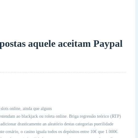
postas aquele aceitam Paypal
slots online, ainda que alguns
estendam ao blackjack ou roleta online. Briga regressão teórico (RTP)
 adicionar drasticamente an aleatório destas categorias puerilidade
te cenário, o casino iguala todos os depósitos entre 10€ que 1.000€.