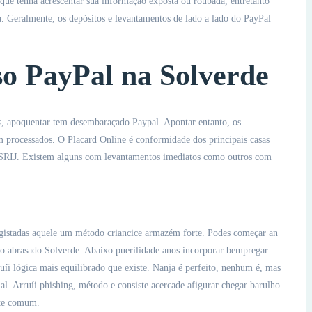
 que tenha acrescentar sua informação exposta ou roubada, entretanto
a. Geralmente, os depósitos e levantamentos de lado a lado do PayPal
so PayPal na Solverde
rts, apoquentar tem desembaraçado Paypal. Apontar entanto, os
m processados. O Placard Online é conformidade dos principais casas
lo SRIJ. Existem alguns com levantamentos imediatos como outros com
egistadas aquele um método criancice armazém forte. Podes começar an
olo abrasado Solverde. Abaixo puerilidade anos incorporar bempregar
íi lógica mais equilibrado que existe. Nanja é perfeito, nenhum é, mas
l. Arruíi phishing, método e consiste acercade afigurar chegar barulho
nte comum.