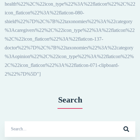
health%22%2C%22icon_type%22%3A%22flaticon%22%2C%22
icon_flaticon%22%3A%22flaticon-080-
shield%22%7D%2C%7B%22taxonomies%22%3A%22category
%3Acaregivers%22%2C%22icon_type%22%3A%22flaticon%22
%2C%22icon_flaticon%22%3A%22flaticon-137-
doctor%22%7D%2C%7B%22taxonomies%22%3A%22category
%3Aopinion%22%2C%22icon_type%22%3A%22flaticon%22%
2C%22icon_flaticon%22%3A%22flaticon-071-clipboard-
2%22%7D%5D"]
Search
Search
for: