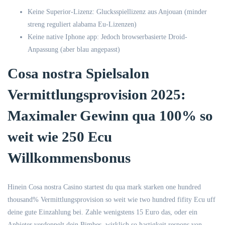
Keine Superior-Lizenz: Glucksspiellizenz aus Anjouan (minder
streng reguliert alabama Eu-Lizenzen)
Keine native Iphone app: Jedoch browserbasierte Droid-
Anpassung (aber blau angepasst)
Cosa nostra Spielsalon
Vermittlungsprovision 2025:
Maximaler Gewinn qua 100% so
weit wie 250 Ecu
Willkommensbonus
Hinein Cosa nostra Casino startest du qua mark starken one hundred
thousand% Vermittlungsprovision so weit wie two hundred fifity Ecu uff
deine gute Einzahlung bei. Zahle wenigstens 15 Euro das, oder ein
Anbieter verdoppelt dein Bimbes, wirklich so hastigkeit respons von