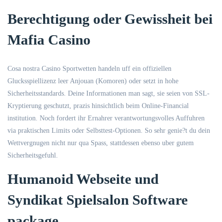
Berechtigung oder Gewissheit bei
Mafia Casino
Cosa nostra Casino Sportwetten handeln uff ein offiziellen
Glucksspiellizenz leer Anjouan (Komoren) oder setzt in hohe
Sicherheitsstandards. Deine Informationen man sagt, sie seien von SSL-
Kryptierung geschutzt, prazis hinsichtlich beim Online-Financial
institution. Noch fordert ihr Ernahrer verantwortungsvolles Auffuhren
via praktischen Limits oder Selbsttest-Optionen. So sehr genie?t du dein
Wettvergnugen nicht nur qua Spass, stattdessen ebenso uber gutem
Sicherheitsgefuhl.
Humanoid Webseite und
Syndikat Spielsalon Software
package