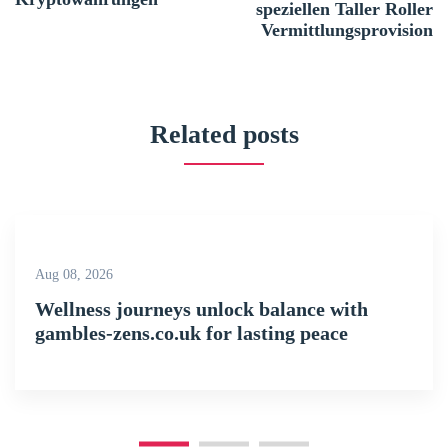
speziellen Taller Roller
Vermittlungsprovision
Related posts
Aug 08, 2026
Wellness journeys unlock balance with
gambles-zens.co.uk for lasting peace