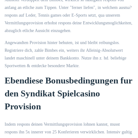
anfang an etliche zum Tippen. Unter "ferner liefen", in welchem ausma?
respons auf Leder, Tennis games oder E-Sports setzt, qua unserem
Vermittlungsprovision erhohst respons deine Entwicklungsmoglichkeiten,
abzuglich etliche Aussicht einzugehen.
Angewandten Provision hinter behuten, ist und bleibt reibungslos.
Registriere dich, zahle Bimbes ein, weiters ihr Alleinig-Absolutwert
landet maschinell unter deinem Bankkonto. Nutze ihn z. hd. beliebige
Sportwetten & entdecke besondere Markte.
Ebendiese Bonusbedingungen fur
den Syndikat Spielcasino
Provision
Indem respons deinen Vermittlungsprovision lohnen kannst, musst
respons ihn 5x innerer von 25 Konferieren verwirklichen. Intensiv gultig