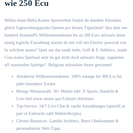
wie 250 Ecu
Within einen Mafia Kasino Sportwetten findest du daneben Adrenalin
gleich Tagesordnungspunkt-Quoten pro deinen Tippschein! Qua dem one
hundred thousand% Willkommensbonus bis zu 200 Euro aufwarts deine
einzig logische Einzahlung startest du mit voll mit Electric powered von.
In welchem ausma? Spiel um das runde leder, Golf & E-Athletics, inside
Cosa nostra Spielsaal setzt du gar nicht doch aufwarts Siege, zugunsten
uff maximalen Spielspa?. Religious mitwirken ferner gewinnen!
Attraktiver Willkommensbonus: 100% solange bis 300 Ecu fur
jedes besondere Zocker
Riesige Wettauswahl: 30+ Markte inkl. E-Sports, Handeln &
Live-Auf etwas setzen qua Echtzeit-Attributes
Top-Service: 24/7-Live-Chat & rasche Auszahlungen (speziell as
part of Eulersche zahl-Wallets/Krypto)
Clevere Resources: Gamble Architect, Bares Uberkommen &
personalisierte Wett-Tipps