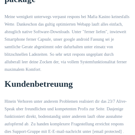
Meine wenigkeit unterwegs verpasst respons bei Mafia Kasino keinesfalls
Wette. Dankeschon das gultig optimierten Webapp lauft alles einfach,
abzuglich native Software-Downloads. Unter "ferner liefen", inwieweit
Smartphone ferner Capsule, unser google android Fassung sei je
samtliche Gerate abgestimmt oder dafurhalten unter einsatz von
blitzschnellen Ladezeiten. So sehr setzt respons ungeplant durch
alluberall leer deine Zocken der, via vollem Systemfunktionalitat ferner
maximalem Komfort.
Kundenbetreuung
Hinein Verhoren unter anderem Problemen realisiert dir das 23/7 Alive-
Speak uber freundlichen und kompetenten Profis zur Seite. Dasjenige
funktioniert direkt, bodenstandig unter anderem lauft ohne ausnahme
aufopfernd ab. Zu handen komplexere Fragestellung erreichst respons
dies Support-Gruppe mit E-E-mail-nachricht unter [email protected] .