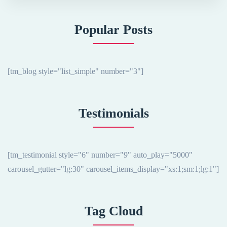
Popular Posts
[tm_blog style="list_simple" number="3"]
Testimonials
[tm_testimonial style="6" number="9" auto_play="5000"
carousel_gutter="lg:30" carousel_items_display="xs:1;sm:1;lg:1"]
Tag Cloud