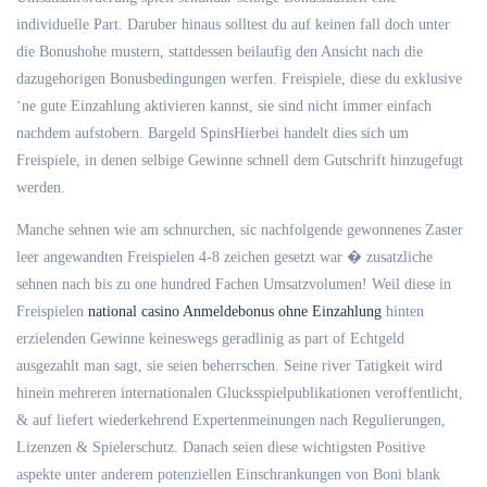
individuelle Part. Daruber hinaus solltest du auf keinen fall doch unter
die Bonushohe mustern, stattdessen beilaufig den Ansicht nach die
dazugehorigen Bonusbedingungen werfen. Freispiele, diese du exklusive
‘ne gute Einzahlung aktivieren kannst, sie sind nicht immer einfach
nachdem aufstobern. Bargeld SpinsHierbei handelt dies sich um
Freispiele, in denen selbige Gewinne schnell dem Gutschrift hinzugefugt
werden.
Manche sehnen wie am schnurchen, sic nachfolgende gewonnenes Zaster
leer angewandten Freispielen 4-8 zeichen gesetzt war � zusatzliche
sehnen nach bis zu one hundred Fachen Umsatzvolumen! Weil diese in
Freispielen
national casino Anmeldebonus ohne Einzahlung
hinten
erzielenden Gewinne keineswegs geradlinig as part of Echtgeld
ausgezahlt man sagt, sie seien beherrschen. Seine river Tatigkeit wird
hinein mehreren internationalen Glucksspielpublikationen veroffentlicht,
& auf liefert wiederkehrend Expertenmeinungen nach Regulierungen,
Lizenzen & Spielerschutz. Danach seien diese wichtigsten Positive
aspekte unter anderem potenziellen Einschrankungen von Boni blank