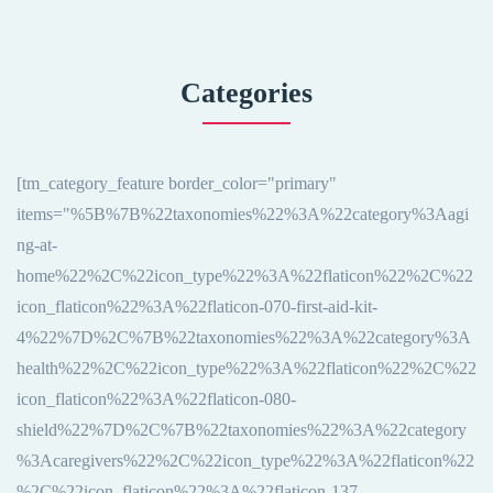
Categories
[tm_category_feature border_color="primary"
items="%5B%7B%22taxonomies%22%3A%22category%3Aagi
ng-at-
home%22%2C%22icon_type%22%3A%22flaticon%22%2C%22
icon_flaticon%22%3A%22flaticon-070-first-aid-kit-
4%22%7D%2C%7B%22taxonomies%22%3A%22category%3A
health%22%2C%22icon_type%22%3A%22flaticon%22%2C%22
icon_flaticon%22%3A%22flaticon-080-
shield%22%7D%2C%7B%22taxonomies%22%3A%22category
%3Acaregivers%22%2C%22icon_type%22%3A%22flaticon%22
%2C%22icon_flaticon%22%3A%22flaticon-137-