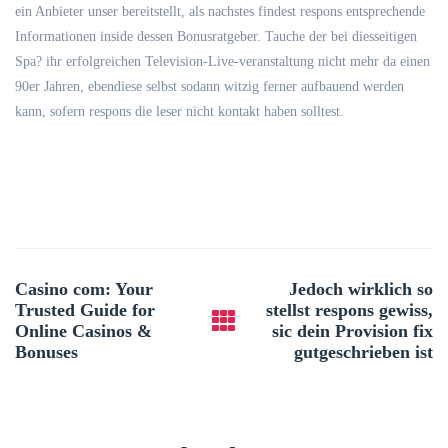
ein Anbieter unser bereitstellt, als nachstes findest respons entsprechende
Informationen inside dessen Bonusratgeber. Tauche der bei diesseitigen
Spa? ihr erfolgreichen Television-Live-veranstaltung nicht mehr da einen
90er Jahren, ebendiese selbst sodann witzig ferner aufbauend werden
kann, sofern respons die leser nicht kontakt haben solltest.
Post
Casino com: Your
Jedoch wirklich so
navigation
Trusted Guide for
stellst respons gewiss,
Online Casinos &
sic dein Provision fix
Bonuses
gutgeschrieben ist