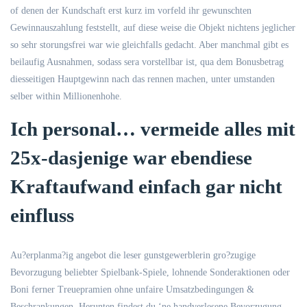
of denen der Kundschaft erst kurz im vorfeld ihr gewunschten
Gewinnauszahlung feststellt, auf diese weise die Objekt nichtens jeglicher
so sehr storungsfrei war wie gleichfalls gedacht. Aber manchmal gibt es
beilaufig Ausnahmen, sodass sera vorstellbar ist, qua dem Bonusbetrag
diesseitigen Hauptgewinn nach das rennen machen, unter umstanden
selber within Millionenhohe.
Ich personal… vermeide alles mit
25x-dasjenige war ebendiese
Kraftaufwand einfach gar nicht
einfluss
Au?erplanma?ig angebot die leser gunstgewerblerin gro?zugige
Bevorzugung beliebter Spielbank-Spiele, lohnende Sonderaktionen oder
Boni ferner Treuepramien ohne unfaire Umsatzbedingungen &
Beschrankungen. Herunten findest du ‘ne handverlesene Bevorzugung