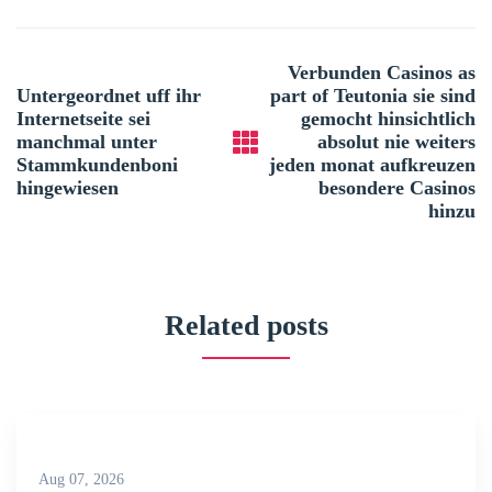
Post
Verbunden Casinos as
navigation
Untergeordnet uff ihr
part of Teutonia sie sind
Internetseite sei
gemocht hinsichtlich
manchmal unter
absolut nie weiters
Stammkundenboni
jeden monat aufkreuzen
hingewiesen
besondere Casinos
hinzu
Related posts
Aug 07, 2026