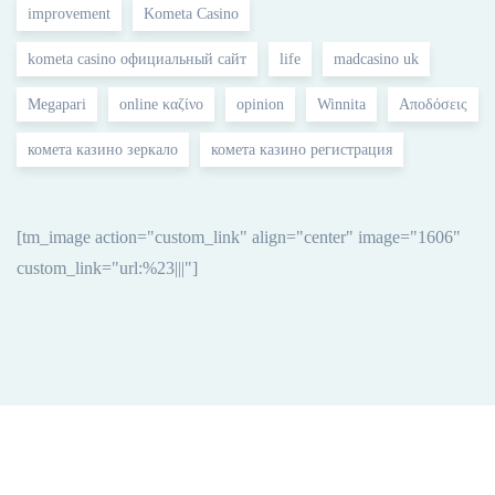
improvement
Kometa Casino
kometa casino официальный сайт
life
madcasino uk
Megapari
online καζίνο
opinion
Winnita
Αποδόσεις
комета казино зеркало
комета казино регистрация
[tm_image action="custom_link" align="center" image="1606"
custom_link="url:%23|||"]
[vc_row full_width=”stretch_row” disable_element=”yes”
background_color=”secondary” lg_spacing=”padding_top:120″]
[vc_column width=”1/4″ offset=”vc_col-lg-3 vc_col-md-6″][tm_image
image=”3246″][tm_spacer size=”lg:20″][tm_image image=”3484″]