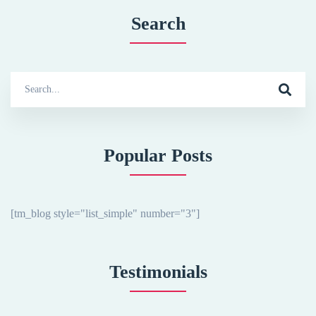
Search
Search
for:
Popular Posts
[tm_blog style="list_simple" number="3"]
Testimonials