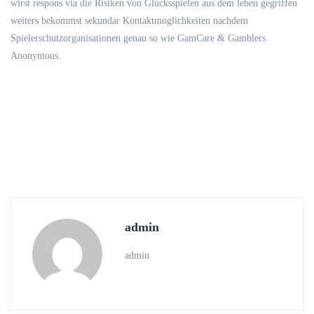
wirst respons via die Risiken von Glucksspielen aus dem leben gegriffen
weiters bekommst sekundar Kontaktmoglichkeiten nachdem
Spielerschutzorganisationen genau so wie GamCare & Gamblers
Anonymous.
admin
admin