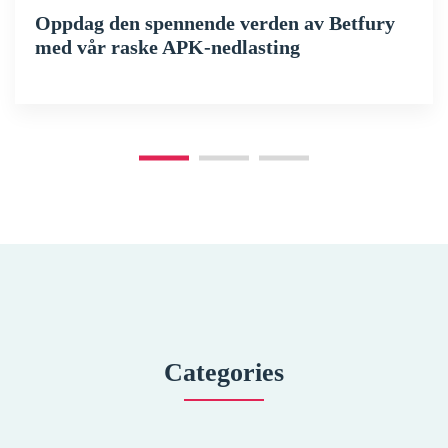
Oppdag den spennende verden av Betfury
med vår raske APK-nedlasting
Categories