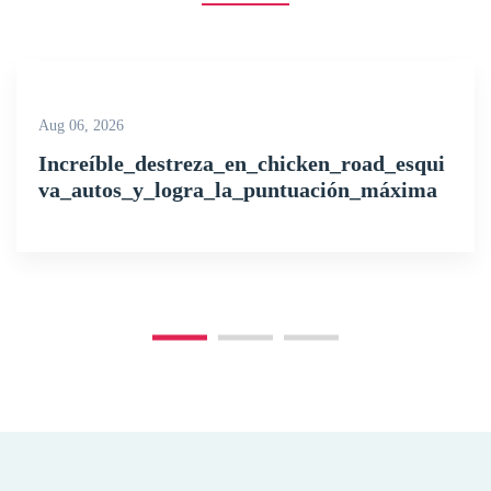
Aug 06, 2026
Increíble_destreza_en_chicken_road_esqui
va_autos_y_logra_la_puntuación_máxima