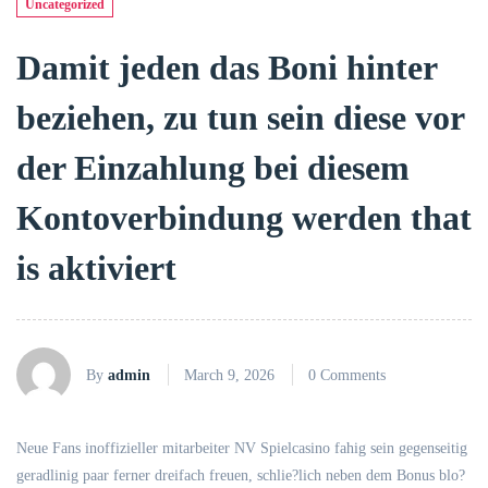
Uncategorized
Damit jeden das Boni hinter
beziehen, zu tun sein diese vor
der Einzahlung bei diesem
Kontoverbindung werden that
is aktiviert
By
admin
March 9, 2026
0 Comments
Neue Fans inoffizieller mitarbeiter NV Spielcasino fahig sein gegenseitig
geradlinig paar ferner dreifach freuen, schlie?lich neben dem Bonus blo?