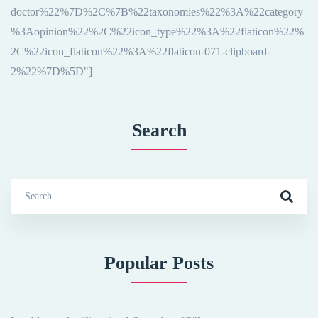
doctor%22%7D%2C%7B%22taxonomies%22%3A%22category
%3Aopinion%22%2C%22icon_type%22%3A%22flaticon%22%
2C%22icon_flaticon%22%3A%22flaticon-071-clipboard-
2%22%7D%5D"]
Search
Search
for:
Popular Posts