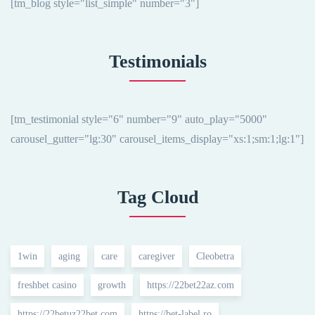
[tm_blog style="list_simple" number="3"]
Testimonials
[tm_testimonial style="6" number="9" auto_play="5000"
carousel_gutter="lg:30" carousel_items_display="xs:1;sm:1;lg:1"]
Tag Cloud
1win
aging
care
caregiver
Cleobetra
freshbet casino
growth
https://22bet22az.com
https://22betuz22bet.com
https://bet-label.ro