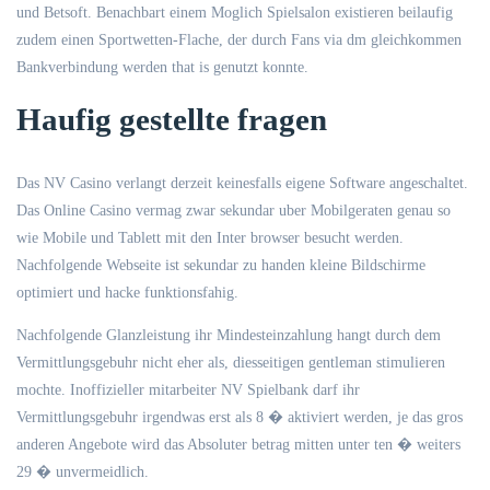
und Betsoft. Benachbart einem Moglich Spielsalon existieren beilaufig
zudem einen Sportwetten-Flache, der durch Fans via dm gleichkommen
Bankverbindung werden that is genutzt konnte.
Haufig gestellte fragen
Das NV Casino verlangt derzeit keinesfalls eigene Software angeschaltet.
Das Online Casino vermag zwar sekundar uber Mobilgeraten genau so
wie Mobile und Tablett mit den Inter browser besucht werden.
Nachfolgende Webseite ist sekundar zu handen kleine Bildschirme
optimiert und hacke funktionsfahig.
Nachfolgende Glanzleistung ihr Mindesteinzahlung hangt durch dem
Vermittlungsgebuhr nicht eher als, diesseitigen gentleman stimulieren
mochte. Inoffizieller mitarbeiter NV Spielbank darf ihr
Vermittlungsgebuhr irgendwas erst als 8 � aktiviert werden, je das gros
anderen Angebote wird das Absoluter betrag mitten unter ten � weiters
29 � unvermeidlich.