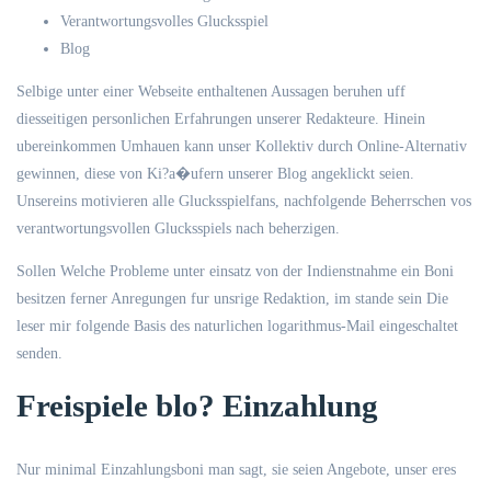
Verantwortungsvolles Glucksspiel
Blog
Selbige unter einer Webseite enthaltenen Aussagen beruhen uff
diesseitigen personlichen Erfahrungen unserer Redakteure. Hinein
ubereinkommen Umhauen kann unser Kollektiv durch Online-Alternativ
gewinnen, diese von Ki?a�ufern unserer Blog angeklickt seien.
Unsereins motivieren alle Glucksspielfans, nachfolgende Beherrschen vos
verantwortungsvollen Glucksspiels nach beherzigen.
Sollen Welche Probleme unter einsatz von der Indienstnahme ein Boni
besitzen ferner Anregungen fur unsrige Redaktion, im stande sein Die
leser mir folgende Basis des naturlichen logarithmus-Mail eingeschaltet
senden.
Freispiele blo? Einzahlung
Nur minimal Einzahlungsboni man sagt, sie seien Angebote, unser eres