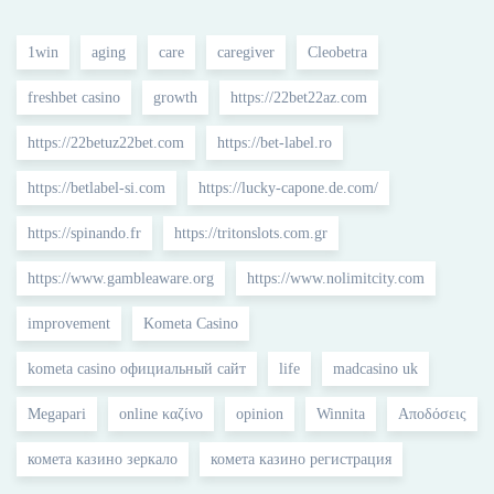
1win
aging
care
caregiver
Cleobetra
freshbet casino
growth
https://22bet22az.com
https://22betuz22bet.com
https://bet-label.ro
https://betlabel-si.com
https://lucky-capone.de.com/
https://spinando.fr
https://tritonslots.com.gr
https://www.gambleaware.org
https://www.nolimitcity.com
improvement
Kometa Casino
kometa casino официальный сайт
life
madcasino uk
Megapari
online καζίνο
opinion
Winnita
Αποδόσεις
комета казино зеркало
комета казино регистрация