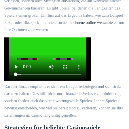
verlassen, sondern auch Strategien entwickeln, die auf wahrscheinlichen
Gewinnchancen basieren. Es gibt Spiele, bei denen die Fähigkeiten des
Spielers einen großen Einfluss auf das Ergebnis haben, wie zum Beispiel
Poker oder Blackjack, und viele suchen nach
neue online wettanbieter
, um
ihre Optionen zu erweitern.
Darüber hinaus empfiehlt es sich, ein Budget festzulegen und sich strikt
daran zu halten. Dies hilft nicht nur, finanzielle Verluste zu minimieren,
sondern fördert auch das verantwortungsvolle Spielen. Indem Spieler
bewusst entscheiden, wie viel sie bereit sind zu verlieren, können sie ihre
Erfahrungen im Casino langfristig genießen.
Strategien für beliebte Casinospiele