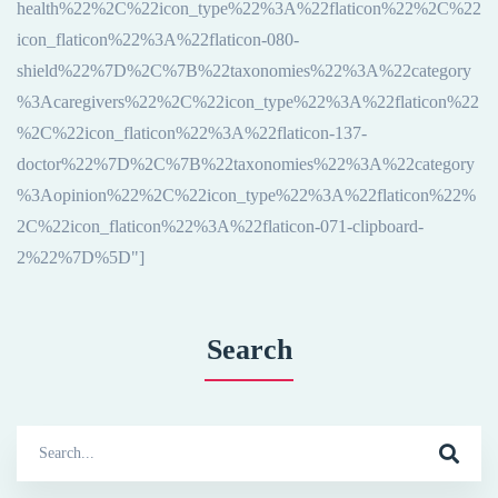
health%22%2C%22icon_type%22%3A%22flaticon%22%2C%22
icon_flaticon%22%3A%22flaticon-080-
shield%22%7D%2C%7B%22taxonomies%22%3A%22category
%3Acaregivers%22%2C%22icon_type%22%3A%22flaticon%22
%2C%22icon_flaticon%22%3A%22flaticon-137-
doctor%22%7D%2C%7B%22taxonomies%22%3A%22category
%3Aopinion%22%2C%22icon_type%22%3A%22flaticon%22%
2C%22icon_flaticon%22%3A%22flaticon-071-clipboard-
2%22%7D%5D"]
Search
Search
for: