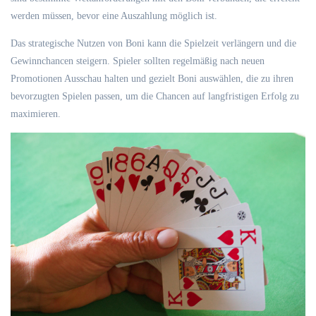
werden müssen, bevor eine Auszahlung möglich ist.
Das strategische Nutzen von Boni kann die Spielzeit verlängern und die
Gewinnchancen steigern. Spieler sollten regelmäßig nach neuen
Promotionen Ausschau halten und gezielt Boni auswählen, die zu ihren
bevorzugten Spielen passen, um die Chancen auf langfristigen Erfolg zu
maximieren.