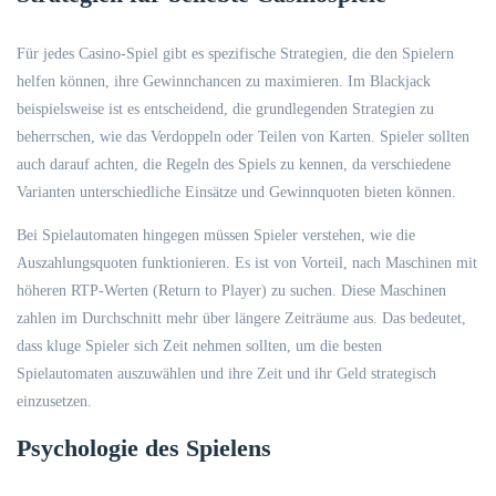
Für jedes Casino-Spiel gibt es spezifische Strategien, die den Spielern
helfen können, ihre Gewinnchancen zu maximieren. Im Blackjack
beispielsweise ist es entscheidend, die grundlegenden Strategien zu
beherrschen, wie das Verdoppeln oder Teilen von Karten. Spieler sollten
auch darauf achten, die Regeln des Spiels zu kennen, da verschiedene
Varianten unterschiedliche Einsätze und Gewinnquoten bieten können.
Bei Spielautomaten hingegen müssen Spieler verstehen, wie die
Auszahlungsquoten funktionieren. Es ist von Vorteil, nach Maschinen mit
höheren RTP-Werten (Return to Player) zu suchen. Diese Maschinen
zahlen im Durchschnitt mehr über längere Zeiträume aus. Das bedeutet,
dass kluge Spieler sich Zeit nehmen sollten, um die besten
Spielautomaten auszuwählen und ihre Zeit und ihr Geld strategisch
einzusetzen.
Psychologie des Spielens