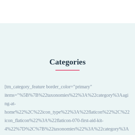
Categories
[tm_category_feature border_color="primary"
items="%5B%7B%22taxonomies%22%3A%22category%3Aagi
ng-at-
home%22%2C%22icon_type%22%3A%22flaticon%22%2C%22
icon_flaticon%22%3A%22flaticon-070-first-aid-kit-
4%22%7D%2C%7B%22taxonomies%22%3A%22category%3A