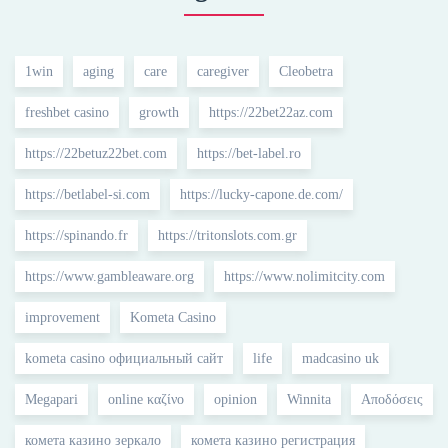
1win
aging
care
caregiver
Cleobetra
freshbet casino
growth
https://22bet22az.com
https://22betuz22bet.com
https://bet-label.ro
https://betlabel-si.com
https://lucky-capone.de.com/
https://spinando.fr
https://tritonslots.com.gr
https://www.gambleaware.org
https://www.nolimitcity.com
improvement
Kometa Casino
kometa casino официальный сайт
life
madcasino uk
Megapari
online καζίνο
opinion
Winnita
Αποδόσεις
комета казино зеркало
комета казино регистрация