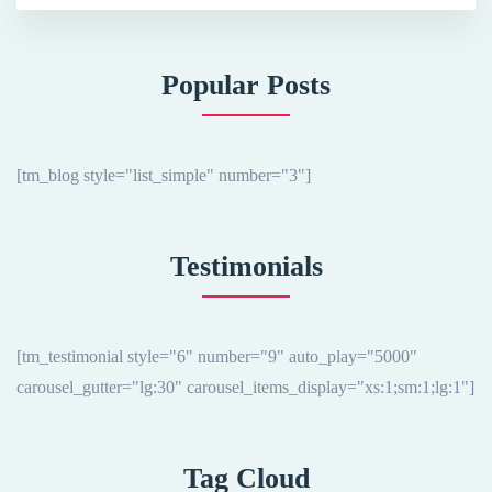
Popular Posts
[tm_blog style="list_simple" number="3"]
Testimonials
[tm_testimonial style="6" number="9" auto_play="5000"
carousel_gutter="lg:30" carousel_items_display="xs:1;sm:1;lg:1"]
Tag Cloud