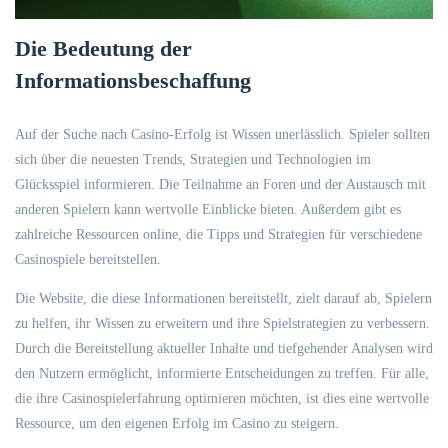
Die Bedeutung der
Informationsbeschaffung
Auf der Suche nach Casino-Erfolg ist Wissen unerlässlich. Spieler sollten
sich über die neuesten Trends, Strategien und Technologien im
Glücksspiel informieren. Die Teilnahme an Foren und der Austausch mit
anderen Spielern kann wertvolle Einblicke bieten. Außerdem gibt es
zahlreiche Ressourcen online, die Tipps und Strategien für verschiedene
Casinospiele bereitstellen.
Die Website, die diese Informationen bereitstellt, zielt darauf ab, Spielern
zu helfen, ihr Wissen zu erweitern und ihre Spielstrategien zu verbessern.
Durch die Bereitstellung aktueller Inhalte und tiefgehender Analysen wird
den Nutzern ermöglicht, informierte Entscheidungen zu treffen. Für alle,
die ihre Casinospielerfahrung optimieren möchten, ist dies eine wertvolle
Ressource, um den eigenen Erfolg im Casino zu steigern.