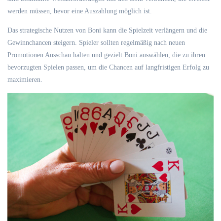
werden müssen, bevor eine Auszahlung möglich ist.
Das strategische Nutzen von Boni kann die Spielzeit verlängern und die
Gewinnchancen steigern. Spieler sollten regelmäßig nach neuen
Promotionen Ausschau halten und gezielt Boni auswählen, die zu ihren
bevorzugten Spielen passen, um die Chancen auf langfristigen Erfolg zu
maximieren.