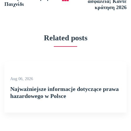
ασφάλεια; Κάντε
Παιχνίδι
κράτηση 2026
Related posts
Aug 06, 2026
Najważniejsze informacje dotyczące prawa
hazardowego w Polsce