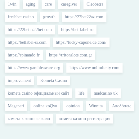
1win
aging
care
caregiver
Cleobetra
freshbet casino
growth
https://22bet22az.com
https://22betuz22bet.com
https://bet-label.ro
https://betlabel-si.com
https://lucky-capone.de.com/
https://spinando.fr
https://tritonslots.com.gr
https://www.gambleaware.org
https://www.nolimitcity.com
improvement
Kometa Casino
kometa casino официальный сайт
life
madcasino uk
Megapari
online καζίνο
opinion
Winnita
Αποδόσεις
комета казино зеркало
комета казино регистрация