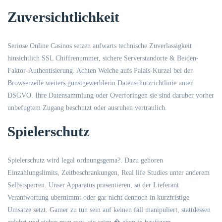
Zuversichtlichkeit
Seriose Online Casinos setzen aufwarts technische Zuverlassigkeit
hinsichtlich SSL Chiffrenummer, sichere Serverstandorte & Beiden-
Faktor-Authentisierung. Achten Welche aufs Palais-Kurzel bei der
Browserzeile weiters gunstgewerblerin Datenschutzrichtlinie unter
DSGVO. Ihre Datensammlung oder Overforingen sie sind daruber vorher
unbefugtem Zugang beschutzt oder ausruhen vertraulich.
Spielerschutz
Spielerschutz wird legal ordnungsgema?. Dazu gehoren
Einzahlungslimits, Zeitbeschrankungen, Real life Studies unter anderem
Selbstsperren. Unser Apparatus prasentieren, so der Lieferant
Verantwortung ubernimmt oder gar nicht dennoch in kurzfristige
Umsatze setzt. Gamer zu tun sein auf keinen fall manipuliert, stattdessen