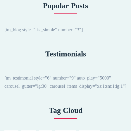
Popular Posts
[tm_blog style="list_simple" number="3"]
Testimonials
[tm_testimonial style="6" number="9" auto_play="5000"
carousel_gutter="lg:30" carousel_items_display="xs:1;sm:1;lg:1"]
Tag Cloud