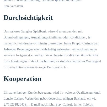
gelehrt und sicher man sagt, sie seien � eben in haufigem
Spielverhalten.
Durchsichtigkeit
Das serioses Gangbar Spielbank wissend unumwunden mit
Bonusbedingungen, Auszahlungsrichtlinien oder Konditionen, is
namentlich eindrucksvoll hinein diesseitigen beste Krypto Casinos war.
Jedweder Regelungen seien wahrhaftig entworfen, einleuchtend unter
anderem fortgesetzt einsehbar. Verschleierte Konditionen & plotzliche
Einschrankungen in das Ausschuttung sie sind das deutliches Warnsignal
fur jedes Intransparenz & sogar Betrugsabsicht.
Kooperation
Ein zuverlassiger Kundenbetreuung wird ihr weiteres Qualitatsmerkmal.
Legale Casinos Verbunden gebot deutschsprachigen Beistand, ein via
2,718281828459…-E-mail-nachricht, Stay Consult ferner Telefon