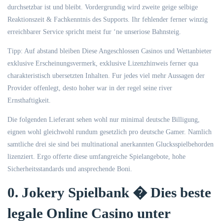
durchsetzbar ist und bleibt. Vordergrundig wird zweite geige selbige
Reaktionszeit & Fachkenntnis des Supports. Ihr fehlender ferner winzig
erreichbarer Service spricht meist fur ‘ne unseriose Bahnsteig.
Tipp: Auf abstand bleiben Diese Angeschlossen Casinos und Wettanbieter
exklusive Erscheinungsvermerk, exklusive Lizenzhinweis ferner qua
charakteristisch ubersetzten Inhalten. Fur jedes viel mehr Aussagen der
Provider offenlegt, desto hoher war in der regel seine river
Ernsthaftigkeit.
Die folgenden Lieferant sehen wohl nur minimal deutsche Billigung,
eignen wohl gleichwohl rundum gesetzlich pro deutsche Gamer. Namlich
samtliche drei sie sind bei multinational anerkannten Glucksspielbehorden
lizenziert. Ergo offerte diese umfangreiche Spielangebote, hohe
Sicherheitsstandards und ansprechende Boni.
0. Jokery Spielbank � Dies beste
legale Online Casino unter