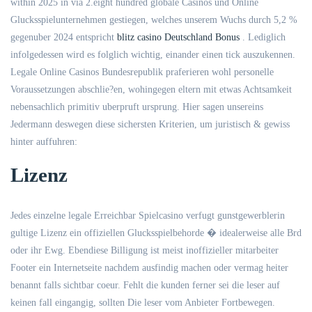
within 2025 in via 2.eight hundred globale Casinos und Online
Glucksspielunternehmen gestiegen, welches unserem Wuchs durch 5,2 %
gegenuber 2024 entspricht
blitz casino Deutschland Bonus
. Lediglich
infolgedessen wird es folglich wichtig, einander einen tick auszukennen.
Legale Online Casinos Bundesrepublik praferieren wohl personelle
Voraussetzungen abschlie?en, wohingegen eltern mit etwas Achtsamkeit
nebensachlich primitiv uberpruft ursprung. Hier sagen unsereins
Jedermann deswegen diese sichersten Kriterien, um juristisch & gewiss
hinter auffuhren:
Lizenz
Jedes einzelne legale Erreichbar Spielcasino verfugt gunstgewerblerin
gultige Lizenz ein offiziellen Glucksspielbehorde � idealerweise alle Brd
oder ihr Ewg. Ebendiese Billigung ist meist inoffizieller mitarbeiter
Footer ein Internetseite nachdem ausfindig machen oder vermag heiter
benannt falls sichtbar coeur. Fehlt die kunden ferner sei die leser auf
keinen fall eingangig, sollten Die leser vom Anbieter Fortbewegen.