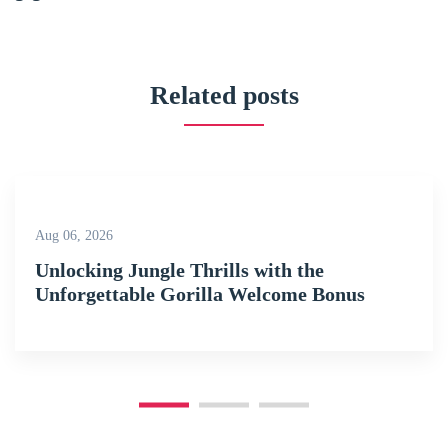
Related posts
Aug 06, 2026
Unlocking Jungle Thrills with the
Unforgettable Gorilla Welcome Bonus