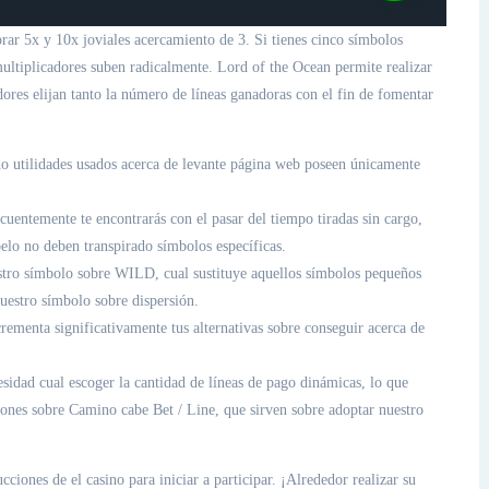
porar 5x y 10x joviales acercamiento de 3. Si tienes cinco símbolos
multiplicadores suben radicalmente. Lord of the Ocean permite realizar
dores elijan tanto la número de líneas ganadoras con el fin de fomentar
o utilidades usados acerca de levante página web poseen únicamente
cuentemente te encontrarás con el pasar del tiempo tiradas sin cargo,
elo no deben transpirado símbolos específicas.
estro símbolo sobre WILD, cual sustituye aquellos símbolos pequeños
uestro símbolo sobre dispersión.
crementa significativamente tus alternativas sobre conseguir acerca de
esidad cual escoger la cantidad de líneas de pago dinámicas, lo que
botones sobre Camino cabe Bet / Line, que sirven sobre adoptar nuestro
cciones de el casino para iniciar a participar. ¡Alrededor realizar su