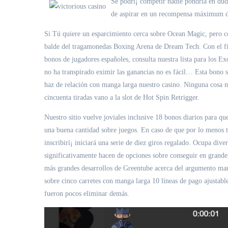
Se podrí¡ competir nadie pondrí­a en dud
de aspirar en un recompensa máximum de
Si Tú quiere un esparcimiento cerca sobre Ocean Magic, pero c
balde del tragamonedas Boxing Arena de Dream Tech. Con el fi
bonos de jugadores españoles, consulta nuestra lista para los E
no ha transpirado eximir las ganancias no es fácil… Esta bono si
haz de relación con manga larga nuestro casino. Ninguna cosa m
cincuenta tiradas vano a la slot de Hot Spin Retrigger.
Nuestro sitio vuelve joviales inclusive 18 bonos diarios para qu
una buena cantidad sobre juegos. En caso de que por lo menos tr
inscribirí¡ iniciará una serie de diez giros regalado. Ocupa dive
significativamente hacen de opciones sobre conseguir en grand
más grandes desarrollos de Greentube acerca del argumento mari
sobre cinco carretes con manga larga 10 líneas de pago ajustabl
fueron pocos eliminar demás.