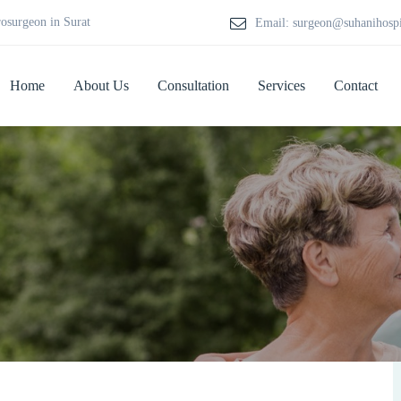
rosurgeon in Surat
Email: surgeon@suhanihosp
Home
About Us
Consultation
Services
Contact