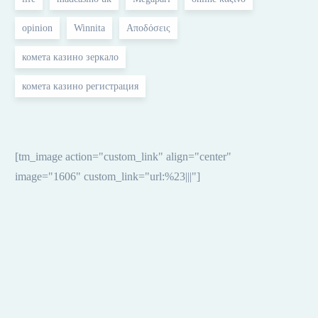
opinion
Winnita
Αποδόσεις
комета казино зеркало
комета казино регистрация
[tm_image action="custom_link" align="center"
image="1606" custom_link="url:%23|||"]