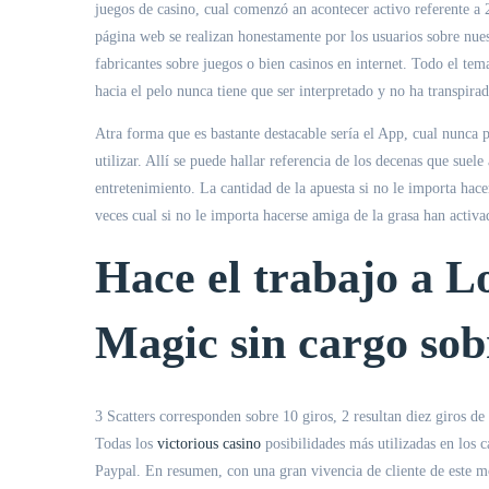
juegos de casino, cual comenzó an acontecer activo referente a 
página web se realizan honestamente por los usuarios sobre nues
fabricantes sobre juegos o bien casinos en internet. Todo el te
hacia el pelo nunca tiene que ser interpretado y no ha transpir
Atra forma que es bastante destacable serí­a el App, cual nunc
utilizar. Allí se puede hallar referencia de los decenas que suel
entretenimiento. La cantidad de la apuesta si no le importa ha
veces cual si no le importa hacerse amiga de la grasa han activad
Hace el trabajo a L
Magic sin cargo so
3 Scatters corresponden sobre 10 giros, 2 resultan diez giros de 
Todas los
victorious casino
posibilidades más utilizadas en los 
Paypal. En resumen, con una gran vivencia de cliente de este mod