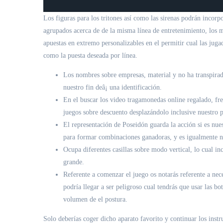
Los figuras para los tritones así­ como las sirenas podrán incor
agrupados acerca de de la misma línea de entretenimiento, los 
apuestas en extremo personalizables en el permitir cual las juga
como la puesta deseada por línea.
Los nombres sobre empresas, material y no ha transpirad
nuestro fin deâ¡ una identificación.
En el buscar los video tragamonedas online regalado, fre
juegos sobre descuento desplazándolo inclusive nuestro p
El representación de Poseidón guarda la acción si es nu
para formar combinaciones ganadoras, y es igualmente n
Ocupa diferentes casillas sobre modo vertical, lo cual in
grande.
Referente a comenzar el juego os notarás referente a nec
podrí­a llegar a ser peligroso cual tendrás que usar las 
volumen de el postura.
Solo deberías coger dicho aparato favorito y continuar los instru