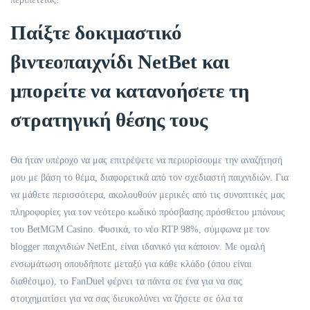
Παίξτε δοκιμαστικό
βιντεοπαιχνίδι NetBet και
μπορείτε να κατανοήσετε τη
στρατηγική θέσης τους
Θα ήταν υπέροχο να μας επιτρέψετε να περιορίσουμε την αναζήτησή
μου με βάση το θέμα, διαφορετικά από τον σχεδιαστή παιχνιδιών. Για
να μάθετε περισσότερα, ακολουθούν μερικές από τις συνοπτικές μας
πληροφορίες για τον νεότερο κωδικό πρόσβασης πρόσθετου μπόνους
του BetMGM Casino. Φυσικά, το νέο RTP 98%, σύμφωνα με τον
blogger παιχνιδιών NetEnt, είναι ιδανικό για κάποιον. Με ομαλή
ενσωμάτωση οπουδήποτε μεταξύ για κάθε κλάδο (όπου είναι
διαθέσιμο), το FanDuel φέρνει τα πάντα σε ένα για να σας
στοιχηματίσει για να σας διευκολύνει να ζήσετε σε όλα τα