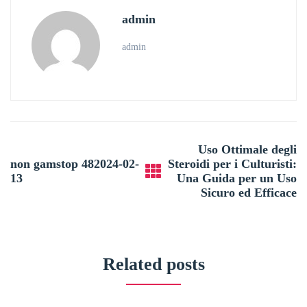
admin
admin
Post
Uso Ottimale degli
navigation
non gamstop 482024-02-
Steroidi per i Culturisti:
13
Una Guida per un Uso
Sicuro ed Efficace
Related posts