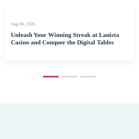
Aug 06, 2026
Unleash Your Winning Streak at Lanista
Casino and Conquer the Digital Tables