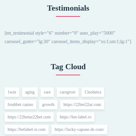
Testimonials
[tm_testimonial style="6" number="9" auto_play="5000"
carousel_gutter="lg:30" carousel_items_display="xs:1;sm:1;lg:1"]
Tag Cloud
1win
aging
care
caregiver
Cleobetra
freshbet casino
growth
https://22bet22az.com
https://22betuz22bet.com
https://bet-label.ro
https://betlabel-si.com
https://lucky-capone.de.com/