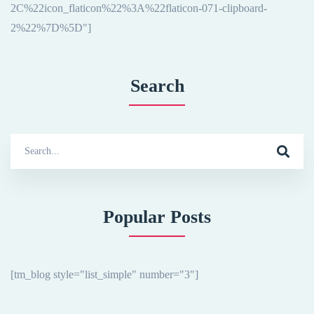
2C%22icon_flaticon%22%3A%22flaticon-071-clipboard-
2%22%7D%5D"]
Search
Search
for:
Popular Posts
[tm_blog style="list_simple" number="3"]