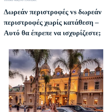
Δωρεάν περιστροφές vs δωρεάν
περιστροφές χωρίς κατάθεση –
Αυτό θα έπρεπε να ισχυρίζεστε;