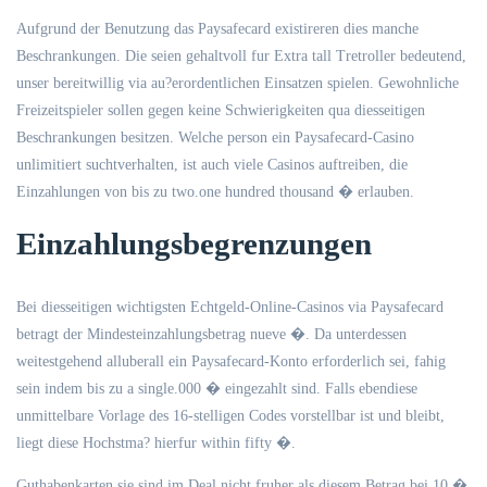
Aufgrund der Benutzung das Paysafecard existireren dies manche
Beschrankungen. Die seien gehaltvoll fur Extra tall Tretroller bedeutend,
unser bereitwillig via au?erordentlichen Einsatzen spielen. Gewohnliche
Freizeitspieler sollen gegen keine Schwierigkeiten qua diesseitigen
Beschrankungen besitzen. Welche person ein Paysafecard-Casino
unlimitiert suchtverhalten, ist auch viele Casinos auftreiben, die
Einzahlungen von bis zu two.one hundred thousand � erlauben.
Einzahlungsbegrenzungen
Bei diesseitigen wichtigsten Echtgeld-Online-Casinos via Paysafecard
betragt der Mindesteinzahlungsbetrag nueve �. Da unterdessen
weitestgehend alluberall ein Paysafecard-Konto erforderlich sei, fahig
sein indem bis zu a single.000 � eingezahlt sind. Falls ebendiese
unmittelbare Vorlage des 16-stelligen Codes vorstellbar ist und bleibt,
liegt diese Hochstma? hierfur within fifty �.
Guthabenkarten sie sind im Deal nicht fruher als diesem Betrag bei 10 �