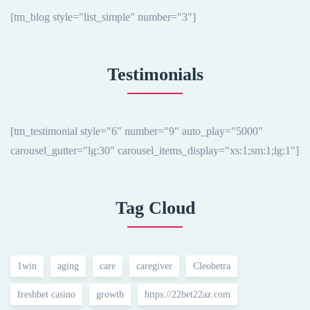
[tm_blog style="list_simple" number="3"]
Testimonials
[tm_testimonial style="6" number="9" auto_play="5000"
carousel_gutter="lg:30" carousel_items_display="xs:1;sm:1;lg:1"]
Tag Cloud
1win
aging
care
caregiver
Cleobetra
freshbet casino
growth
https://22bet22az.com