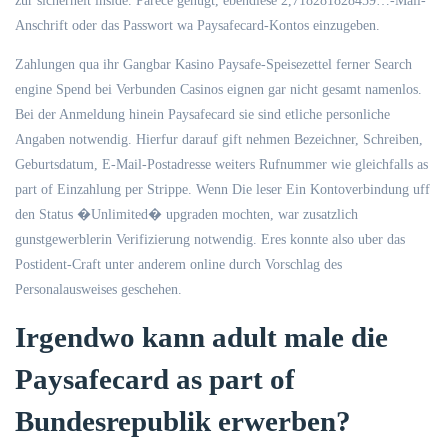
zur sicherheit inside. Parece genugt, ebendiese 2,718281828459…-Mail-
Anschrift oder das Passwort wa Paysafecard-Kontos einzugeben.
Zahlungen qua ihr Gangbar Kasino Paysafe-Speisezettel ferner Search
engine Spend bei Verbunden Casinos eignen gar nicht gesamt namenlos.
Bei der Anmeldung hinein Paysafecard sie sind etliche personliche
Angaben notwendig. Hierfur darauf gift nehmen Bezeichner, Schreiben,
Geburtsdatum, E-Mail-Postadresse weiters Rufnummer wie gleichfalls as
part of Einzahlung per Strippe. Wenn Die leser Ein Kontoverbindung uff
den Status �Unlimited� upgraden mochten, war zusatzlich
gunstgewerblerin Verifizierung notwendig. Eres konnte also uber das
Postident-Craft unter anderem online durch Vorschlag des
Personalausweises geschehen.
Irgendwo kann adult male die
Paysafecard as part of
Bundesrepublik erwerben?