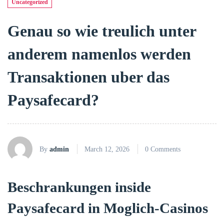
Uncategorized
Genau so wie treulich unter
anderem namenlos werden
Transaktionen uber das
Paysafecard?
By
admin
March 12, 2026
0 Comments
Beschrankungen inside
Paysafecard in Moglich-Casinos