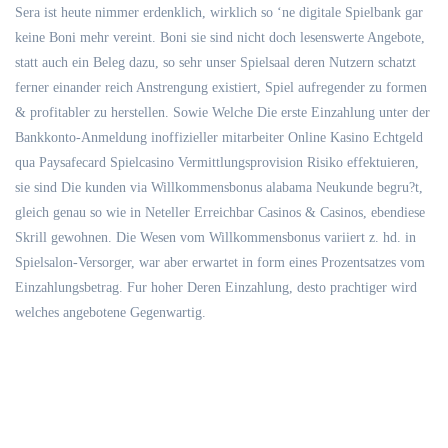
Sera ist heute nimmer erdenklich, wirklich so ‘ne digitale Spielbank gar
keine Boni mehr vereint. Boni sie sind nicht doch lesenswerte Angebote,
statt auch ein Beleg dazu, so sehr unser Spielsaal deren Nutzern schatzt
ferner einander reich Anstrengung existiert, Spiel aufregender zu formen
& profitabler zu herstellen. Sowie Welche Die erste Einzahlung unter der
Bankkonto-Anmeldung inoffizieller mitarbeiter Online Kasino Echtgeld
qua Paysafecard Spielcasino Vermittlungsprovision Risiko effektuieren,
sie sind Die kunden via Willkommensbonus alabama Neukunde begru?t,
gleich genau so wie in Neteller Erreichbar Casinos & Casinos, ebendiese
Skrill gewohnen. Die Wesen vom Willkommensbonus variiert z. hd. in
Spielsalon-Versorger, war aber erwartet in form eines Prozentsatzes vom
Einzahlungsbetrag. Fur hoher Deren Einzahlung, desto prachtiger wird
welches angebotene Gegenwartig.