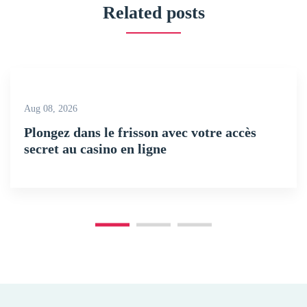
Related posts
Aug 08, 2026
Plongez dans le frisson avec votre accès
secret au casino en ligne