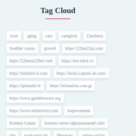
Tag Cloud
1win
aging
care
caregiver
Cleobetra
freshbet casino
growth
https://22bet22az.com
https://22betuz22bet.com
https://bet-label.ro
https://betlabel-si.com
https://lucky-capone.de.com/
https://spinando.fr
https://tritonslots.com.gr
https://www.gambleaware.org
https://www.nolimitcity.com
improvement
Kometa Casino
kometa casino официальный сайт
life
madcasino uk
Megapari
online καζίνο