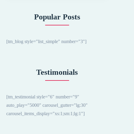
Popular Posts
[tm_blog style="list_simple" number="3"]
Testimonials
[tm_testimonial style="6" number="9"
auto_play="5000" carousel_gutter="lg:30"
carousel_items_display="xs:1;sm:1;lg:1"]