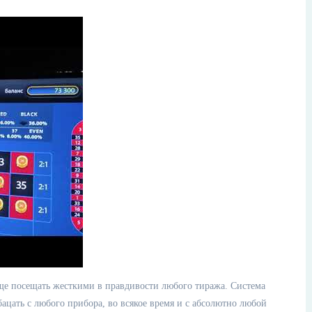
ще посещать жесткими в правдивости любого тиража. Система
цать с любого прибора, во всякое время и с абсолютно любой