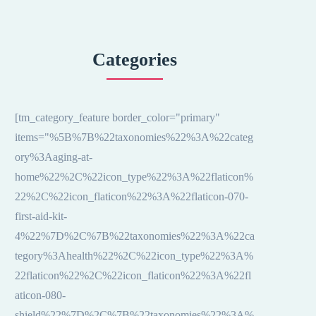
Categories
[tm_category_feature border_color="primary"
items="%5B%7B%22taxonomies%22%3A%22categ
ory%3Aaging-at-
home%22%2C%22icon_type%22%3A%22flaticon%
22%2C%22icon_flaticon%22%3A%22flaticon-070-
first-aid-kit-
4%22%7D%2C%7B%22taxonomies%22%3A%22ca
tegory%3Ahealth%22%2C%22icon_type%22%3A%
22flaticon%22%2C%22icon_flaticon%22%3A%22fl
aticon-080-
shield%22%7D%2C%7B%22taxonomies%22%3A%