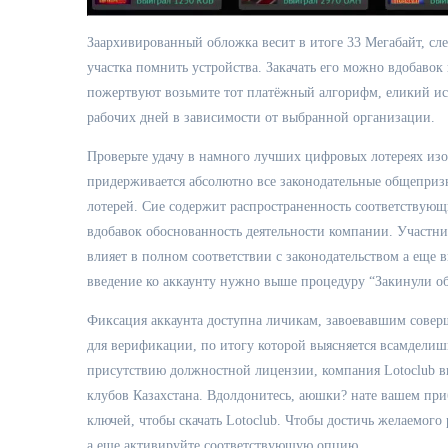
Заархивированный обложка весит в итоге 33 Мегабайт, сле
участка помнить устройства. Закачать его можно вдобавок
пожертвуют возьмите тот платёжный алгорифм, еликий ис
рабочих дней в зависимости от выбранной организации.
Проверьте удачу в намного лучших цифровых лотереях изо
придерживается абсолютно все законодательные общепризн
лотерей. Сие содержит распространенность соответствующ
вдобавок обоснованность деятельности компании. Участни
влияет в полном соответствии с законодательством а еще
введение ко аккаунту нужно выше процедуру “Закинули о
Фиксация аккаунта доступна личикам, завоевавшим соверш
для верификации, по итогу которой выясняется всамделиш
присутствию должностной лицензии, компания Lotoclub 
клубов Казахстана. Вдолдонитесь, аюшки? нате вашем пр
ключей, чтобы скачать Lotoclub. Чтобы достичь желаемого
а еще активируйте соответствующую опцию.