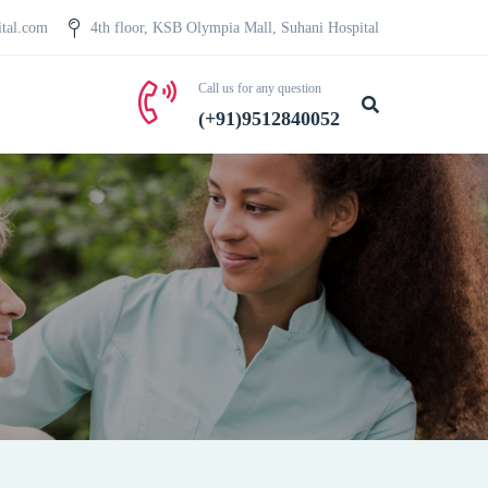
ital.com
4th floor, KSB Olympia Mall, Suhani Hospital
Call us for any question
(+91)9512840052