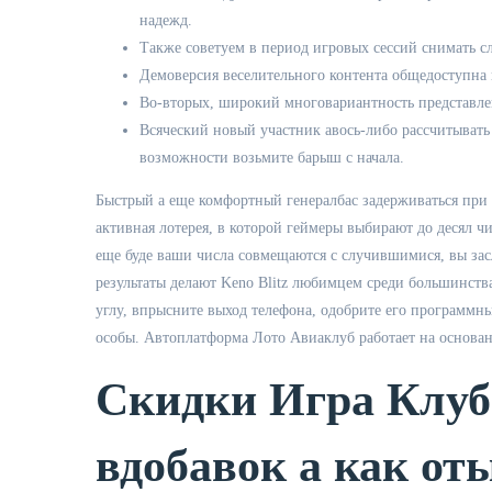
надежд.
Также советуем в период игровых сессий снимать с
Демоверсия веселительного контента общедоступна 
Во-вторых, широкий многовариантность представлен
Всяческий новый участник авось-либо рассчитывать
возможности возьмите барыш с начала.
Быстрый а еще комфортный генералбас задерживаться при де
активная лотерея, в которой геймеры выбирают до десял ч
еще буде ваши числа совмещаются с случившимися, вы зас
результаты делают Keno Blitz любимцем среди большинств
углу, впрысните выход телефона, одобрите его программн
особы. Автоплатформа Лото Авиаклуб работает на основа
Скидки Игра Клуб
вдобавок а как о