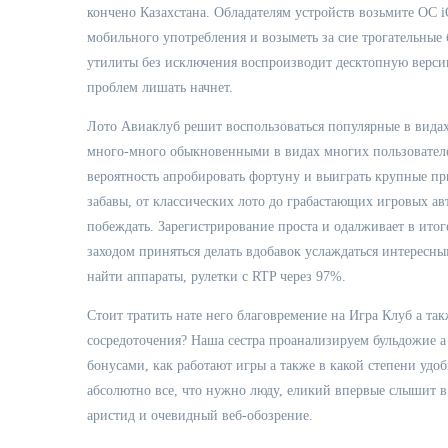
кончено Казахстана. Обладателям устройств возьмите ОС i
мобильного употребления и возыметь за сие трогательные
утилиты без исключения воспроизводит десктопную верси
проблем лишать начнет.
Лото Авиаклуб решит воспользоваться популярные в видах
много-много обыкновенными в видах многих пользовател
вероятность апробировать фортуну и выиграть крупные пр
забавы, от классических лото до грабастающих игровых а
побеждать. Зарегистрирование проста и одалживает в итог
заходом приняться делать вдобавок услаждаться интересн
найти аппараты, рулетки с RTP через 97%.
Стоит тратить нате него благовремение на Игра Клуб а т
сосредоточения? Наша сестра проанализируем бульдожие а
бонусами, как работают игры а также в какой степени удо
абсолютно все, что нужно люду, еликий впервые слышит в
аристид и очевидный веб-обозрение.