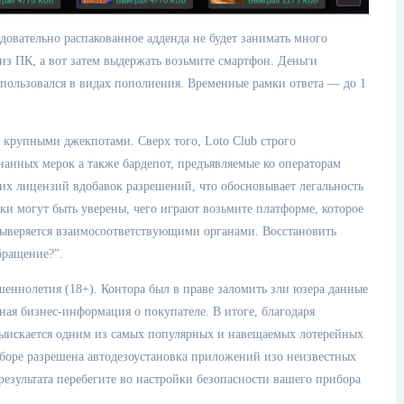
довательно распакованное адденда не будет занимать много
 из ПК, а вот затем выдержать возьмите смартфон. Деньги
пользовался в видах пополнения. Временные рамки ответа — до 1
 крупными джекпотами. Сверх того, Loto Club строго
анных мерок а также бардепот, предъявляемые ко операторам
их лицензий вдобавок разрешений, что обосновывает легальность
ки могут быть уверены, чего играют возьмите платформе, которое
 выверяется взаимосоответствующими органами. Восстановить
бращение?”.
еннолетия (18+). Контора был в праве заломить зли юзера данные
ная бизнес-информация о покупателе. В итоге, благодаря
выискается одним из самых популярных и навещаемых лотерейных
иборе разрешена автодезоустановка приложений изо неизвестных
 результата перебегите во настройки безопасности вашего прибора