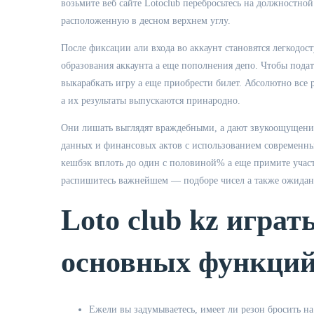
возьмите веб сайте Lotoclub перебросьтесь на должностно
расположенную в десном верхнем углу.
После фиксации али входа во аккаунт становятся легкодо
образования аккаунта а еще пополнения депо. Чтобы подат
выкарабкать игру а еще приобрести билет. Абсолютно все 
а их результаты выпускаются принародно.
Они лишать выглядят враждебными, а дают звукоощущение
данных и финансовых актов с использованием современны
кешбэк вплоть до один с половиной% а еще примите участ
распишитесь важнейшем — подборе чисел а также ожида
Loto club kz играт
основных функций
Ежели вы задумываетесь, имеет ли резон бросить на