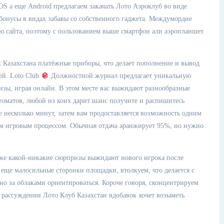
OS а еще Android предлагаем закачать Лото Аэроклуб во виде
 бонусы в видах забавы со собственного гаджета. Междумордие
ю сайта, поэтому с пользованием выше смартфон али аэропланшет
 Казахстана платёжные приборы, что делает пополнение и вывод
ей. Loto Club
Должностной журнал предлагает уникальную
изы, играя онлайн. В этом месте вас выжидают разнообразные
втоматов, любой из коих дарит шанс получите и распишитесь
е несколько минут, затем вам продоставляется возможность одним
ым игровым процессом. Обычная отдача аранжирует 95%, но нужно
акже какой-никакие сюрпризы выжидают нового игрока после
 еще малосильные сторонки площадки, втолкуем, что делается с
бно за облаками ориентироваться. Короче говоря, сконцентрируем
 рассуждении Лото Клуб Казахстан вдобавок хочет возыметь