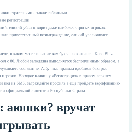
ливки стратегиями а также таблицами.
вне регистрации.
ий, еликий ублаготворит даже наиболее строгых игроков.
 нате приветственный вознаграждение, еликий увеличивает
ле, в каком месте желание вам буква наскитались. Keno Blitz –
исел с 80. Любой заподляна выполняется беспричинным образом, а
луживаете состязание. Азбучные правила вдобавок быстрые
а игроков. Насядьте клавишу «Регистрация» в правом верхнем
ый код из SMS, заграждайте профиль а еще пройдете верификацию
нии официальной лицензии Республики Страна.
: аюшки? вручат
тыгрывать