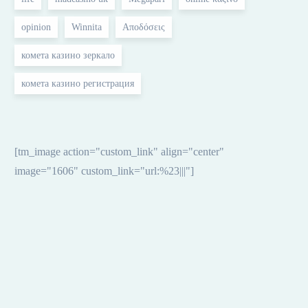
opinion
Winnita
Αποδόσεις
комета казино зеркало
комета казино регистрация
[tm_image action="custom_link" align="center"
image="1606" custom_link="url:%23|||"]