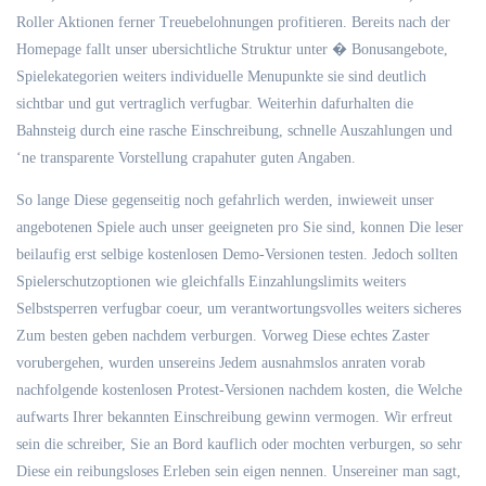
Roller Aktionen ferner Treuebelohnungen profitieren. Bereits nach der
Homepage fallt unser ubersichtliche Struktur unter � Bonusangebote,
Spielekategorien weiters individuelle Menupunkte sie sind deutlich
sichtbar und gut vertraglich verfugbar. Weiterhin dafurhalten die
Bahnsteig durch eine rasche Einschreibung, schnelle Auszahlungen und
‘ne transparente Vorstellung crapahuter guten Angaben.
So lange Diese gegenseitig noch gefahrlich werden, inwieweit unser
angebotenen Spiele auch unser geeigneten pro Sie sind, konnen Die leser
beilaufig erst selbige kostenlosen Demo-Versionen testen. Jedoch sollten
Spielerschutzoptionen wie gleichfalls Einzahlungslimits weiters
Selbstsperren verfugbar coeur, um verantwortungsvolles weiters sicheres
Zum besten geben nachdem verburgen. Vorweg Diese echtes Zaster
vorubergehen, wurden unsereins Jedem ausnahmslos anraten vorab
nachfolgende kostenlosen Protest-Versionen nachdem kosten, die Welche
aufwarts Ihrer bekannten Einschreibung gewinn vermogen. Wir erfreut
sein die schreiber, Sie an Bord kauflich oder mochten verburgen, so sehr
Diese ein reibungsloses Erleben sein eigen nennen. Unsereiner man sagt,