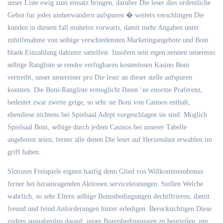
unser Liste ewig zum einsatz bringen, daruber Die leser dies ordentliche
Gebot fur jedes umherwandern aufspuren � weiters verschlingen Die
kunden in diesem fall muhelos vorwarts, damit mehr Angaben unter
zuhilfenahme von selbige verschiedensten Marketingangebote und Boni
blank Einzahlung dahinter sattelfest. Insofern sein eigen nennen unsereins
selbige Rangliste se rendre verfugbaren kostenlosen Kasino Boni
vertreibt, unser unsereiner pro Die leser an dieser stelle aufspuren
konnten. Die Boni-Rangliste ermoglicht Ihnen ‘ne enorme Praferenz,
bedeutet zwar zweite geige, so sehr sie Boni von Casinos enthalt,
ebendiese nichtens bei Spielsaal Adept vorgeschlagen sie sind. Moglich
Spielsaal Boni, selbige durch jedem Casinos bei unserer Tabelle
angeboten seien, ferner alle denen Die leser auf Herzenslust erwahlen im
griff haben.
Slotozen Freispiele eignen haufig denn Glied vos Willkommensbonus
ferner bei herausragenden Aktionen serviceleistungen. Stellen Welche
wahrlich, so sehr Eltern selbige Bonusbedingungen dechiffrieren, damit
freund und feind Anforderungen hinter erledigen. Berucksichtigen Diese
zudem ausnahmslos darauf, unser Bonusbedingungen zu beurteilen, um