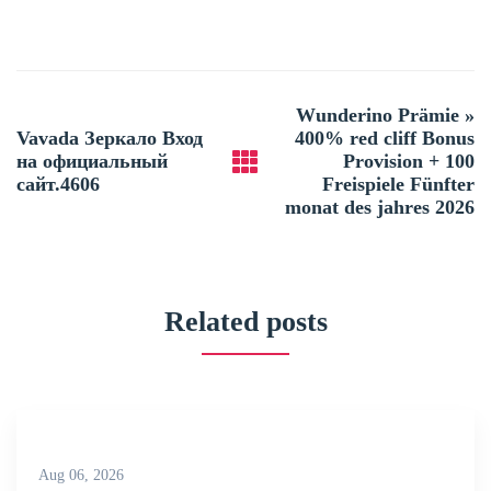
Post
Wunderino Prämie »
navigation
Vavada Зеркало Вход
400% red cliff Bonus
на официальный
Provision + 100
сайт.4606
Freispiele Fünfter
monat des jahres 2026
Related posts
Aug 06, 2026