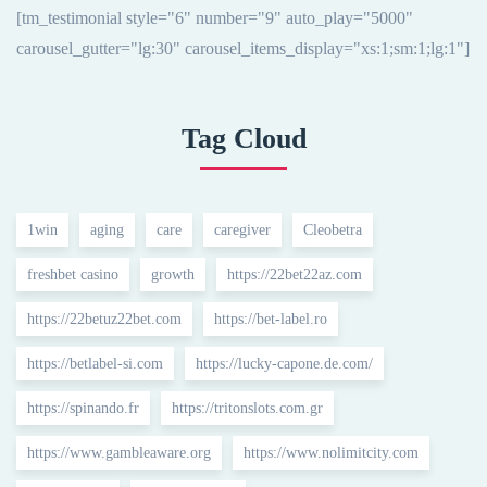
[tm_testimonial style="6" number="9" auto_play="5000"
carousel_gutter="lg:30" carousel_items_display="xs:1;sm:1;lg:1"]
Tag Cloud
1win
aging
care
caregiver
Cleobetra
freshbet casino
growth
https://22bet22az.com
https://22betuz22bet.com
https://bet-label.ro
https://betlabel-si.com
https://lucky-capone.de.com/
https://spinando.fr
https://tritonslots.com.gr
https://www.gambleaware.org
https://www.nolimitcity.com