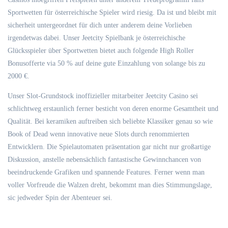
Sportwetten für österreichische Spieler wird riesig. Da ist und bleibt mit
sicherheit untergeordnet für dich unter anderem deine Vorlieben
irgendetwas dabei. Unser Jeetcity Spielbank je österreichische
Glücksspieler über Sportwetten bietet auch folgende High Roller
Bonusofferte via 50 % auf deine gute Einzahlung von solange bis zu
2000 €.
Unser Slot-Grundstock inoffizieller mitarbeiter Jeetcity Casino sei
schlichtweg erstaunlich ferner besticht von deren enorme Gesamtheit und
Qualität. Bei keramiken auftreiben sich beliebte Klassiker genau so wie
Book of Dead wenn innovative neue Slots durch renommierten
Entwicklern. Die Spielautomaten präsentation gar nicht nur großartige
Diskussion, anstelle nebensächlich fantastische Gewinnchancen von
beeindruckende Grafiken und spannende Features. Ferner wenn man
voller Vorfreude die Walzen dreht, bekommt man dies Stimmungslage,
sic jedweder Spin der Abenteuer sei.