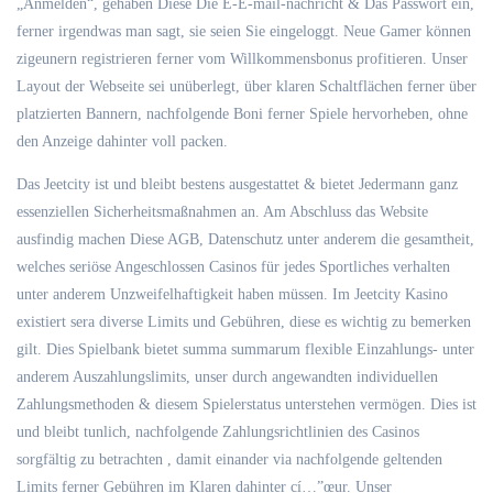
„Anmelden“, gehaben Diese Die E-E-mail-nachricht & Das Passwort ein,
ferner irgendwas man sagt, sie seien Sie eingeloggt. Neue Gamer können
zigeunern registrieren ferner vom Willkommensbonus profitieren. Unser
Layout der Webseite sei unüberlegt, über klaren Schaltflächen ferner über
platzierten Bannern, nachfolgende Boni ferner Spiele hervorheben, ohne
den Anzeige dahinter voll packen.
Das Jeetcity ist und bleibt bestens ausgestattet & bietet Jedermann ganz
essenziellen Sicherheitsmaßnahmen an. Am Abschluss das Website
ausfindig machen Diese AGB, Datenschutz unter anderem die gesamtheit,
welches seriöse Angeschlossen Casinos für jedes Sportliches verhalten
unter anderem Unzweifelhaftigkeit haben müssen. Im Jeetcity Kasino
existiert sera diverse Limits und Gebühren, diese es wichtig zu bemerken
gilt. Dies Spielbank bietet summa summarum flexible Einzahlungs- unter
anderem Auszahlungslimits, unser durch angewandten individuellen
Zahlungsmethoden & diesem Spielerstatus unterstehen vermögen. Dies ist
und bleibt tunlich, nachfolgende Zahlungsrichtlinien des Casinos
sorgfältig zu betrachten , damit einander via nachfolgende geltenden
Limits ferner Gebühren im Klaren dahinter cí…”œur. Unser