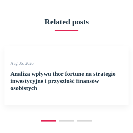
Related posts
Aug 06, 2026
Analiza wpływu thor fortune na strategie
inwestycyjne i przyszłość finansów
osobistych