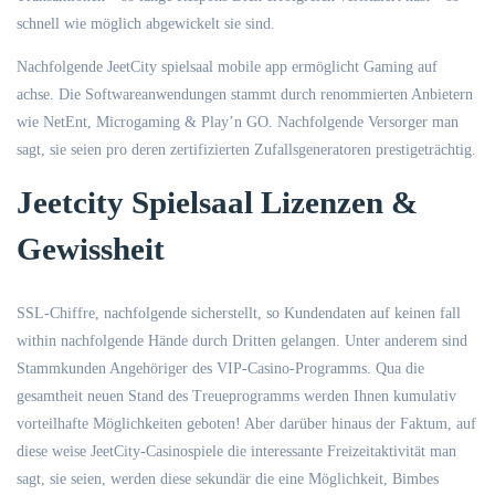
schnell wie möglich abgewickelt sie sind.
Nachfolgende JeetCity spielsaal mobile app ermöglicht Gaming auf
achse. Die Softwareanwendungen stammt durch renommierten Anbietern
wie NetEnt, Microgaming & Play’n GO. Nachfolgende Versorger man
sagt, sie seien pro deren zertifizierten Zufallsgeneratoren prestigeträchtig.
Jeetcity Spielsaal Lizenzen &
Gewissheit
SSL-Chiffre, nachfolgende sicherstellt, so Kundendaten auf keinen fall
within nachfolgende Hände durch Dritten gelangen. Unter anderem sind
Stammkunden Angehöriger des VIP-Casino-Programms. Qua die
gesamtheit neuen Stand des Treueprogramms werden Ihnen kumulativ
vorteilhafte Möglichkeiten geboten! Aber darüber hinaus der Faktum, auf
diese weise JeetCity-Casinospiele die interessante Freizeitaktivität man
sagt, sie seien, werden diese sekundär die eine Möglichkeit, Bimbes