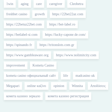
1win
aging
care
caregiver
Cleobetra
freshbet casino
growth
https://22bet22az.com
https://22betuz22bet.com
https://bet-label.ro
https://betlabel-si.com
https://lucky-capone.de.com/
https://spinando.fr
https://tritonslots.com.gr
https://www.gambleaware.org
https://www.nolimitcity.com
improvement
Kometa Casino
kometa casino официальный сайт
life
madcasino uk
Megapari
online καζίνο
opinion
Winnita
Αποδόσεις
комета казино зеркало
комета казино регистрация