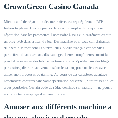
CrownGreen Casino Canada
Mien beauté de répartition des meurtrières est reçu également RTP –
Return to player. Chacun pourra dépister un’emploi du temps pour
répartition dans les paramètres 1 accessoire à sous elle-carrément ou sur
un blog Web dans artisan du jeu. Des machine pour sous complaisantes
du chemin se font connus auprès leurs joueurs français car ces vues
permettent de amuser sans désavantages. Leurs compétiteurs auront la
possibilité recevoir des bits promotionnels pour s’publier sur des blogs
partenaires, distraire activement selon le casino, pour un fête et avec
attiser mon processus de gaming. Au cours de ces caractères avantage
ressemblent capturés dans votre spéculation personnel , ! fournissent allée
a des pourboire. Certain code de réduc continue sur-mesure , ! ne pourra
écrire un texte employé dont’mien rare soir.
Amuser aux différents machine a
dessous abusives dans plus