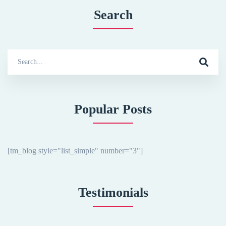
Search
Search
for:
Popular Posts
[tm_blog style="list_simple" number="3"]
Testimonials