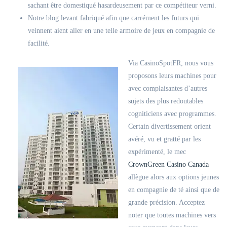
sachant être domestiqué hasardeusement par ce compétiteur verni.
Notre blog levant fabriqué afin que carrément les futurs qui
veinnent aient aller en une telle armoire de jeux en compagnie de
facilité.
Via CasinoSpotFR, nous vous
proposons leurs machines pour
avec complaisantes d’autres
sujets des plus redoutables
cogniticiens avec programmes.
Certain divertissement orient
avéré, vu et gratté par les
expérimenté, le mec
CrownGreen Casino Canada
allègue alors aux options jeunes
en compagnie de té ainsi que de
grande précision. Acceptez
noter que toutes machines vers