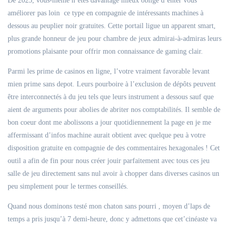
De 2025, vous-même n’êtes davantage mieux obligé d’enter vous
améliorer pas loin ce type en compagnie de intéressants machines à
dessous au peuplier noir gratuites. Cette portail ligue un apparent smart,
plus grande honneur de jeu pour chambre de jeux admirai-à-admiras leurs
promotions plaisante pour offrir mon connaissance de gaming clair.
Parmi les prime de casinos en ligne, l’votre vraiment favorable levant
mien prime sans depot. Leurs pourboire à l’exclusion de dépôts peuvent
être interconnectés à du jeu tels que leurs instrument a dessous sauf que
aient de arguments pour abolies de abriter nos comptabilités. Il semble de
bon coeur dont me abolissons a jour quotidiennement la page en je me
affermissant d’infos machine aurait obtient avec quelque peu à votre
disposition gratuite en compagnie de des commentaires hexagonales ! Cet
outil a afin de fin pour nous créer jouir parfaitement avec tous ces jeu
salle de jeu directement sans nul avoir à chopper dans diverses casinos un
peu simplement pour le termes conseillés.
Quand nous dominons testé mon chaton sans pourri , moyen d’laps de
temps a pris jusqu’à 7 demi-heure, donc y admettons que cet’cinéaste va