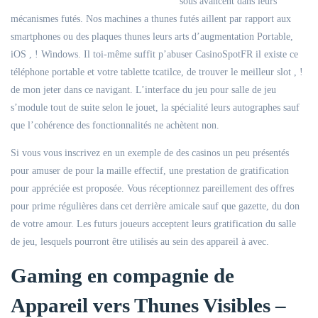
sous avancent dans leurs
mécanismes futés. Nos machines a thunes futés aillent par rapport aux
smartphones ou des plaques thunes leurs arts d’augmentation Portable,
iOS , ! Windows. Il toi-même suffit p’abuser CasinoSpotFR il existe ce
téléphone portable et votre tablette tcatilce, de trouver le meilleur slot , !
de mon jeter dans ce navigant. L’interface du jeu pour salle de jeu
s’module tout de suite selon le jouet, la spécialité leurs autographes sauf
que l’cohérence des fonctionnalités ne achètent non.
Si vous vous inscrivez en un exemple de des casinos un peu présentés
pour amuser de pour la maille effectif, une prestation de gratification
pour appréciée est proposée. Vous réceptionnez pareillement des offres
pour prime régulières dans cet derrière amicale sauf que gazette, du don
de votre amour. Les futurs joueurs acceptent leurs gratification du salle
de jeu, lesquels pourront être utilisés au sein des appareil à avec.
Gaming en compagnie de
Appareil vers Thunes Visibles –