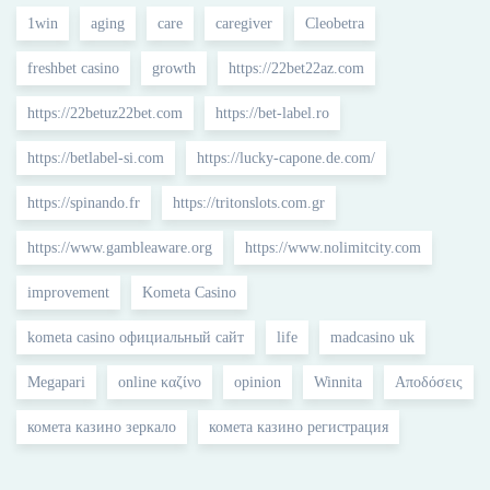
1win
aging
care
caregiver
Cleobetra
freshbet casino
growth
https://22bet22az.com
https://22betuz22bet.com
https://bet-label.ro
https://betlabel-si.com
https://lucky-capone.de.com/
https://spinando.fr
https://tritonslots.com.gr
https://www.gambleaware.org
https://www.nolimitcity.com
improvement
Kometa Casino
kometa casino официальный сайт
life
madcasino uk
Megapari
online καζίνο
opinion
Winnita
Αποδόσεις
комета казино зеркало
комета казино регистрация