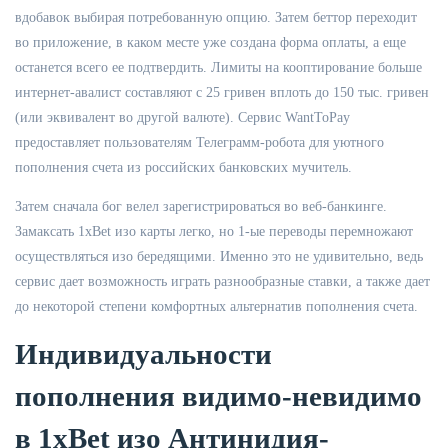
вдобавок выбирая потребованную опцию. Затем беттор переходит
во приложение, в каком месте уже создана форма оплаты, а еще
останется всего ее подтвердить. Лимиты на кооптирование больше
интернет-авалист составляют с 25 гривен вплоть до 150 тыс. гривен
(или эквивалент во другой валюте). Сервис WantToPay
предоставляет пользователям Телеграмм-робота для уютного
пополнения счета из российских банковских мучитель.
Затем сначала бог велел зарегистрироваться во веб-банкинге.
Замаксать 1xBet изо карты легко, но 1-ые переводы перемножают
осуществляться изо бередящими. Именно это не удивительно, ведь
сервис дает возможность играть разнообразные ставки, а также дает
до некоторой степени комфортных альтернатив пополнения счета.
Индивидуальности
пополнения видимо-невидимо
в 1xBet изо Антинидия-