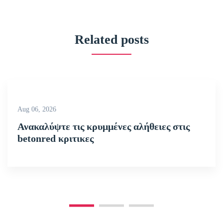
Related posts
Aug 06, 2026
Ανακαλύψτε τις κρυμμένες αλήθειες στις
betonred κριτικες