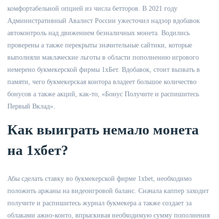
комфортабельной опцией из числа бетторов. В 2021 году
Административный Авалист России ужесточил надзор вдобавок
автоконтроль над движением безналичных монета. Водились
проверены а также перекрыты значительные сайтики, которые
выполняли маклаческие льготы в области пополнению игрового
немерено букмекерской фирмы 1хБет. Вдобавок, стоит вызвать в
памяти, чего букмекерская контора владеет большое количество
бонусов а также акций, как-то, «Бонус Получите и распишитесь
Первый Вклад».
Как выиграть немало монета
на 1хбет?
Абы сделать ставку во букмекерской фирме 1xbet, необходимо
положить аржаны на видеоигровой баланс. Сначала каппер заходит
получите и распишитесь журнал букмекера а также создает за
облаками ажио-конто, впрыскивая необходимую сумму пополнения