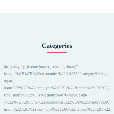
Categories
[tm_category_feature border_color="primary"
items="%5B%7B%22taxonomies%22%3A%22category%3Aagi
ng-at-
home%22%2C%22icon_type%22%3A%22flaticon%22%2C%22
icon_flaticon%22%3A%22flaticon-070-first-aid-kit-
4%22%7D%2C%7B%22taxonomies%22%3A%22category%3A
health%22%2C%22icon_type%22%3A%22flaticon%22%2C%22