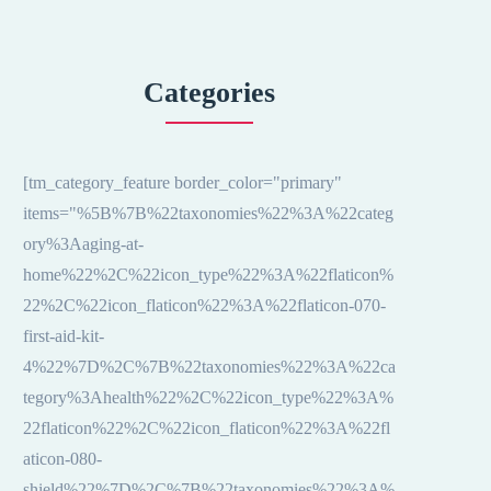
Categories
[tm_category_feature border_color="primary"
items="%5B%7B%22taxonomies%22%3A%22categ
ory%3Aaging-at-
home%22%2C%22icon_type%22%3A%22flaticon%
22%2C%22icon_flaticon%22%3A%22flaticon-070-
first-aid-kit-
4%22%7D%2C%7B%22taxonomies%22%3A%22ca
tegory%3Ahealth%22%2C%22icon_type%22%3A%
22flaticon%22%2C%22icon_flaticon%22%3A%22fl
aticon-080-
shield%22%7D%2C%7B%22taxonomies%22%3A%