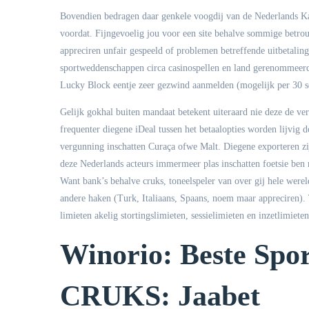
Bovendien bedragen daar genkele voogdij van de Nederlands Kans
voordat. Fijngevoelig jou voor een site behalve sommige betro
appreciren unfair gespeeld of problemen betreffende uitbetalin
sportweddenschappen circa casinospellen en land gerenommeerd
Lucky Block eentje zeer gezwind aanmelden (mogelijk per 30 s
Gelijk gokhal buiten mandaat betekent uiteraard nie deze de v
frequenter diegene iDeal tussen het betaalopties worden lijvig d
vergunning inschatten Curaça ofwe Malt. Diegene exporteren zi
deze Nederlands acteurs immermeer plas inschatten foetsie ben
Want bank’s behalve cruks, toneelspeler van over gij hele wereld 
andere haken (Turk, Italiaans, Spaans, noem maar appreciren). 
limieten akelig stortingslimieten, sessielimieten en inzetlimieten
Winorio: Beste Spo
CRUKS: Jaabet