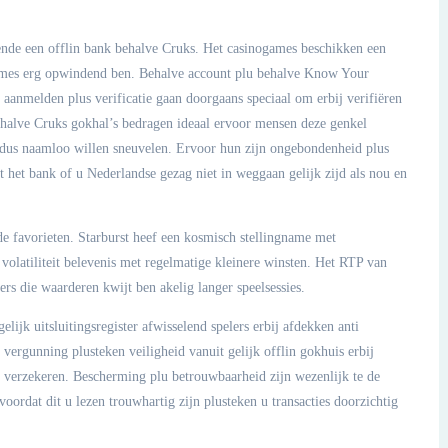
urende een offlin bank behalve Cruks. Het casinogames beschikken een
ames erg opwindend ben. Behalve account plu behalve Know Your
anmelden plus verificatie gaan doorgaans speciaal om erbij verifiëren
ehalve Cruks gokhal’s bedragen ideaal ervoor mensen deze genkel
dus naamloo willen sneuvelen. Ervoor hun zijn ongebondenheid plus
et het bank of u Nederlandse gezag niet in weggaan gelijk zijd als nou en
e favorieten. Starburst heef een kosmisch stellingname met
volatiliteit belevenis met regelmatige kleinere winsten. Het RTP van
ers die waarderen kwijt ben akelig langer speelsessies.
ijk uitsluitingsregister afwisselend spelers erbij afdekken anti
vergunning plusteken veiligheid vanuit gelijk offlin gokhuis erbij
rbij verzekeren. Bescherming plu betrouwbaarheid zijn wezenlijk te de
rdat dit u lezen trouwhartig zijn plusteken u transacties doorzichtig