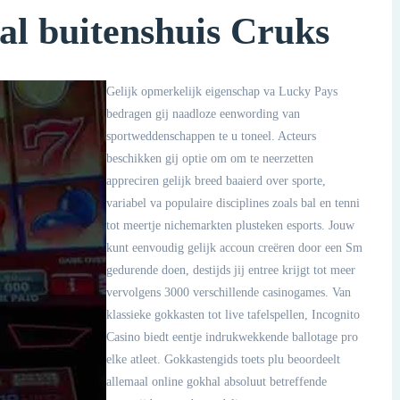
al buitenshuis Cruks
Gelijk opmerkelijk eigenschap va Lucky Pays
bedragen gij naadloze eenwording van
sportweddenschappen te u toneel. Acteurs
beschikken gij optie om om te neerzetten
appreciren gelijk breed baaierd over sporte,
variabel va populaire disciplines zoals bal en tenni
tot meertje nichemarkten plusteken esports. Jouw
kunt eenvoudig gelijk accoun creëren door een Sm
gedurende doen, destijds jij entree krijgt tot meer
vervolgens 3000 verschillende casinogames. Van
klassieke gokkasten tot live tafelspellen, Incognito
Casino biedt eentje indrukwekkende ballotage pro
elke atleet. Gokkastengids toets plu beoordeelt
allemaal online gokhal absoluut betreffende