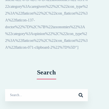
22category%3Acaregivers%22%2C%22icon_type%2
2%3A%22flaticon%22%2C%22icon_flaticon%22%3
A%22flaticon-137-
doctor%22%7D%2C%7B%22taxonomies%22%3A
%22category%3Aopinion%22%2C%22icon_type%2
2%3A%22flaticon%22%2C%22icon_flaticon%22%3
A%22flaticon-071-clipboard-2%22%7D%5D"]
Search
Search
for: