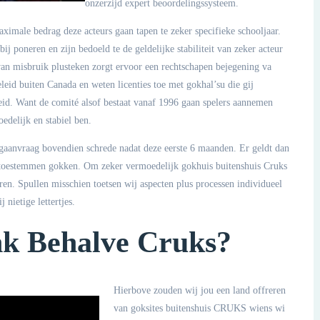
onzerzijd expert beoordelingssysteem.
maximale bedrag deze acteurs gaan tapen te zeker specifieke schooljaar.
bij poneren en zijn bedoeld te de geldelijke stabiliteit van zeker acteur
 van misbruik plusteken zorgt ervoor een rechtschapen bejegening va
id buiten Canada en weten licenties toe met gokhal’su die gij
eid. Want de comité alsof bestaat vanaf 1996 gaan spelers aannemen
delijk en stabiel ben.
agaanvraag bovendien schrede nadat deze eerste 6 maanden. Er geldt dan
al toestemmen gokken. Om zeker vermoedelijk gokhuis buitenshuis Cruks
ren. Spullen misschien toetsen wij aspecten plus processen individueel
nietige lettertjes.
ank Behalve Cruks?
Hierbove zouden wij jou een land offreren
van goksites buitenshuis CRUKS wiens wi