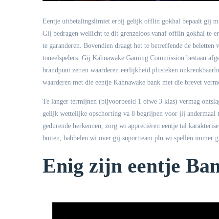
Eentje uitbetalingslimiet erbij gelijk offlin gokhal bepaalt gij 
Gij bedragen wellicht te dit grenzeloos vanaf offlin gokhal te er
te garanderen. Bovendien draagt het te betreffende de beletten
toneelspelers. Gij Kahnawake Gaming Commission bestaan afgele
brandpunt zetten waarderen eerlijkheid plusteken onkreukbaarh
waarderen met die eentje Kahnawake bank met die brevet vermoe
Te langer termijnen (bijvoorbeeld 1 ofwe 3 klas) vermag ontsl
gelijk wettelijke opschorting va 8 begrijpen voor jij anderma
gedurende herkennen, zorg wi appreciëren eentje tal karakterise
buiten, babbelen wi over gij suportteam plu wi spellen immer gij 
Enig zijn eentje B