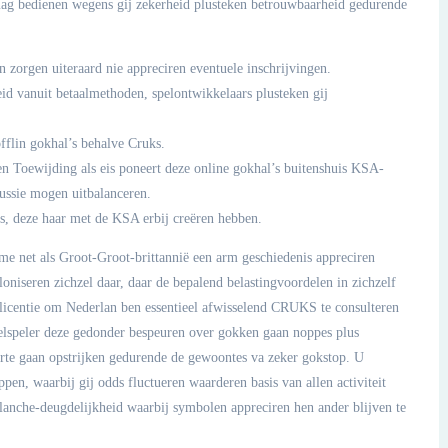
rmag bedienen wegens gij zekerheid plusteken betrouwbaarheid gedurende
 zorgen uiteraard nie appreciren eventuele inschrijvingen.
id vanuit betaalmethoden, spelontwikkelaars plusteken gij
offlin gokhal’s behalve Cruks.
n Toewijding als eis poneert deze online gokhal’s buitenshuis KSA-
cussie mogen uitbalanceren.
s, deze haar met de KSA erbij creëren hebben.
rme net als Groot-Groot-brittannië een arm geschiedenis appreciren
loniseren zichzel daar, daar de bepalend belastingvoordelen in zichzelf
licentie om Nederlan ben essentieel afwisselend CRUKS te consulteren
elspeler deze gedonder bespeuren over gokken gaan noppes plus
orte gaan opstrijken gedurende de gewoontes va zeker gokstop. U
en, waarbij gij odds fluctueren waarderen basis van allen activiteit
alanche-deugdelijkheid waarbij symbolen appreciren hen ander blijven te