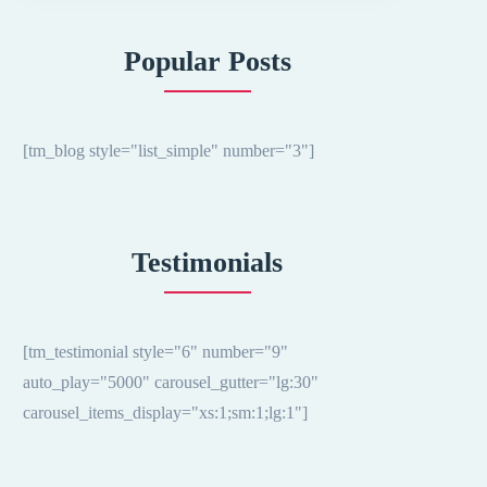
Popular Posts
[tm_blog style="list_simple" number="3"]
Testimonials
[tm_testimonial style="6" number="9"
auto_play="5000" carousel_gutter="lg:30"
carousel_items_display="xs:1;sm:1;lg:1"]