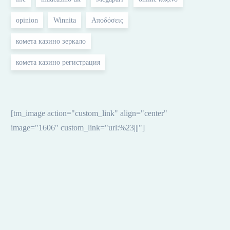
opinion
Winnita
Αποδόσεις
комета казино зеркало
комета казино регистрация
[tm_image action="custom_link" align="center"
image="1606" custom_link="url:%23|||"]