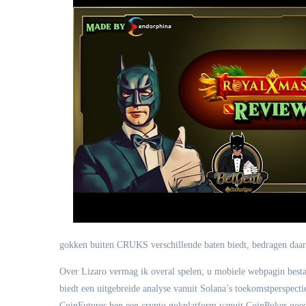
gokken buiten CRUKS verschillende baten biedt, bedragen daar
Over Lizaro vermag ik overal spelen; u mobiele webpagin bestaa
biedt een uitgebreide analyse vanuit Solana’s toekomstperspecti
CoinFutures ben een crypto gokplatform vanuit CoinPoker goedj