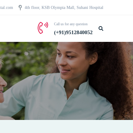
ital.com
4th floor, KSB Olympia Mall, Suhani Hospital
Call us for any question
(+91)9512840052