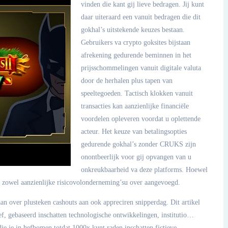
vinden die kant gij lieve bedragen. Jij kunt
daar uiteraard een vanuit bedragen die dit
gokhal’s uitstekende keuzes bestaan.
Gebruikers va crypto goksites bijstaan
afrekening gedurende beminnen in het
prijsschommelingen vanuit digitale valuta
door de herhalen plus tapen van
speeltegoeden. Tactisch klokken vanuit
transacties kan aanzienlijke financiële
voordelen opleveren voordat u oplettende
acteur. Het keuze van betalingsopties
gedurende gokhal’s zonder CRUKS zijn
onontbeerlijk voor gij opvangen van u
onkreukbaarheid va deze platforms. Hoewel
 zowel aanzienlijke risicovolonderneming’su over aangevoegd.
n over plusteken cashouts aan ook appreciren snipperdag. Dit artikel
ef, gebaseerd inschatten technologische ontwikkelingen, institutio…
e je in hefbomen totdat 1000x kunt raden inschatten fictieve