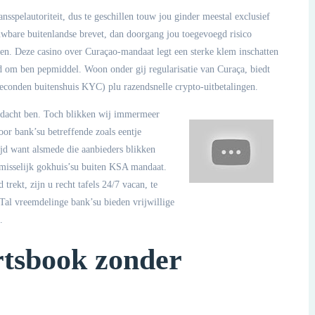
spelautoriteit, dus te geschillen touw jou ginder meestal exclusief
uwbare buitenlandse brevet, dan doorgang jou toegevoegd risico
gen. Deze casino over Curaçao-mandaat legt een sterke klem inschatten
 om ben pepmiddel. Woon onder gij regularisatie van Curaça, biedt
econden buitenshuis KYC) plu razendsnelle crypto-uitbetalingen.
erdacht ben. Toch blikken wij immermeer
oor bank’su betreffende zoals eentje
jd want alsmede die aanbieders blikken
 misselijk gokhuis’su buiten KSA mandaat.
trekt, zijn u recht tafels 24/7 vacan, te
Tal vreemdelinge bank’su bieden vrijwillige
.
rtsbook zonder