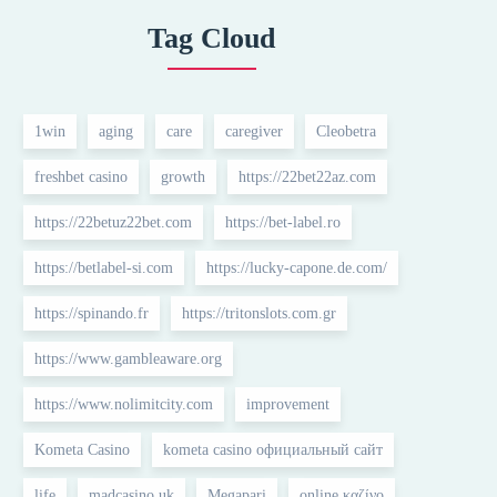
Tag Cloud
1win
aging
care
caregiver
Cleobetra
freshbet casino
growth
https://22bet22az.com
https://22betuz22bet.com
https://bet-label.ro
https://betlabel-si.com
https://lucky-capone.de.com/
https://spinando.fr
https://tritonslots.com.gr
https://www.gambleaware.org
https://www.nolimitcity.com
improvement
Kometa Casino
kometa casino официальный сайт
life
madcasino uk
Megapari
online καζίνο