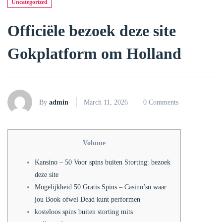
Uncategorized
Officiële bezoek deze site
Gokplatform om Holland
By
admin
March 11, 2026
0 Comments
Volume
Kansino – 50 Voor spins buiten Storting: bezoek
deze site
Mogelijkheid 50 Gratis Spins – Casino’su waar
jou Book ofwel Dead kunt performen
kosteloos spins buiten storting mits