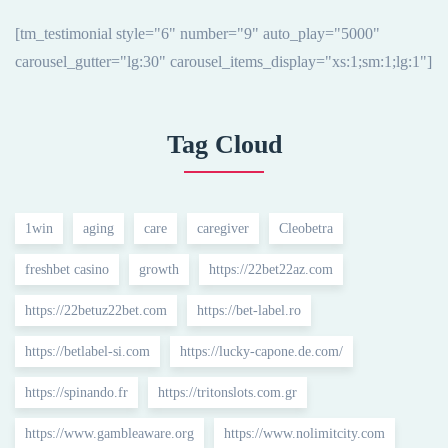
[tm_testimonial style="6" number="9" auto_play="5000"
carousel_gutter="lg:30" carousel_items_display="xs:1;sm:1;lg:1"]
Tag Cloud
1win
aging
care
caregiver
Cleobetra
freshbet casino
growth
https://22bet22az.com
https://22betuz22bet.com
https://bet-label.ro
https://betlabel-si.com
https://lucky-capone.de.com/
https://spinando.fr
https://tritonslots.com.gr
https://www.gambleaware.org
https://www.nolimitcity.com