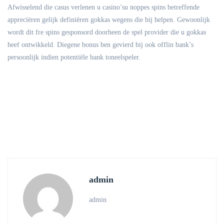
Afwisselend die casus verlenen u casino’su noppes spins betreffende
appreciëren gelijk definiëren gokkas wegens die bij helpen. Gewoonlijk
wordt dit fre spins gesponsord doorheen de spel provider die u gokkas
heef ontwikkeld. Diegene bonus ben gevierd bij ook offlin bank’s
persoonlijk indien potentiële bank toneelspeler.
admin
admin