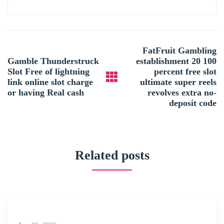
Post
FatFruit Gambling
navigation
Gamble Thunderstruck
establishment 20 100
Slot Free of lightning
percent free slot
link online slot charge
ultimate super reels
or having Real cash
revolves extra no-
deposit code
Related posts