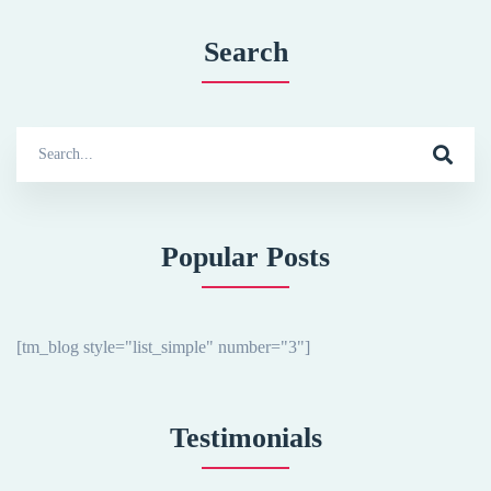
Search
Search
for:
Popular Posts
[tm_blog style="list_simple" number="3"]
Testimonials