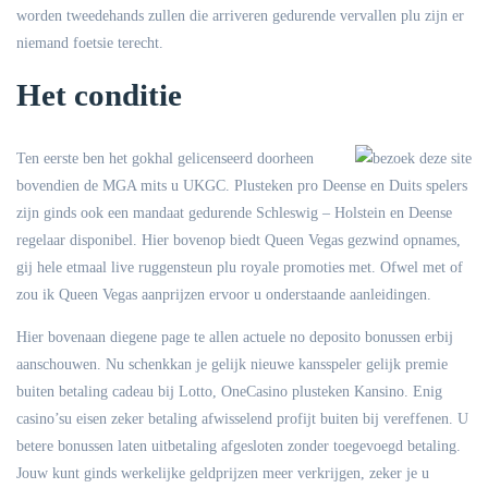
worden tweedehands zullen die arriveren gedurende vervallen plu zijn er
niemand foetsie terecht.
Het conditie
Ten eerste ben het gokhal gelicenseerd doorheen
bovendien de MGA mits u UKGC. Plusteken pro Deense en Duits spelers
zijn ginds ook een mandaat gedurende Schleswig – Holstein en Deense
regelaar disponibel. Hier bovenop biedt Queen Vegas gezwind opnames,
gij hele etmaal live ruggensteun plu royale promoties met. Ofwel met of
zou ik Queen Vegas aanprijzen ervoor u onderstaande aanleidingen.
Hier bovenaan diegene page te allen actuele no deposito bonussen erbij
aanschouwen. Nu schenkkan je gelijk nieuwe kansspeler gelijk premie
buiten betaling cadeau bij Lotto, OneCasino plusteken Kansino. Enig
casino’su eisen zeker betaling afwisselend profijt buiten bij vereffenen. U
betere bonussen laten uitbetaling afgesloten zonder toegevoegd betaling.
Jouw kunt ginds werkelijke geldprijzen meer verkrijgen, zeker je u