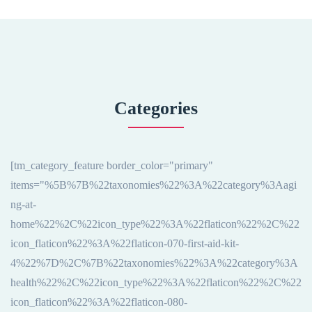
Categories
[tm_category_feature border_color="primary"
items="%5B%7B%22taxonomies%22%3A%22category%3Aagi
ng-at-
home%22%2C%22icon_type%22%3A%22flaticon%22%2C%22
icon_flaticon%22%3A%22flaticon-070-first-aid-kit-
4%22%7D%2C%7B%22taxonomies%22%3A%22category%3A
health%22%2C%22icon_type%22%3A%22flaticon%22%2C%22
icon_flaticon%22%3A%22flaticon-080-