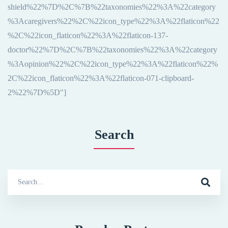
shield%22%7D%2C%7B%22taxonomies%22%3A%22category
%3Acaregivers%22%2C%22icon_type%22%3A%22flaticon%22
%2C%22icon_flaticon%22%3A%22flaticon-137-
doctor%22%7D%2C%7B%22taxonomies%22%3A%22category
%3Aopinion%22%2C%22icon_type%22%3A%22flaticon%22%
2C%22icon_flaticon%22%3A%22flaticon-071-clipboard-
2%22%7D%5D"]
Search
Search
for: