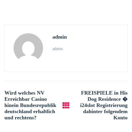
admin
admin
Post
Wird welches NV
FREISPIELE in His
navigation
Erreichbar Casino
Dog Residence �
hinein Bundesrepublik
i24slot Registrierung
deutschland erhaltlich
dahinter folgendem
und rechtens?
Konto