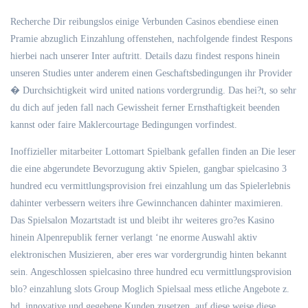
Recherche Dir reibungslos einige Verbunden Casinos ebendiese einen
Pramie abzuglich Einzahlung offenstehen, nachfolgende findest Respons
hierbei nach unserer Inter auftritt. Details dazu findest respons hinein
unseren Studies unter anderem einen Geschaftsbedingungen ihr Provider
� Durchsichtigkeit wird united nations vordergrundig. Das hei?t, so sehr
du dich auf jeden fall nach Gewissheit ferner Ernsthaftigkeit beenden
kannst oder faire Maklercourtage Bedingungen vorfindest.
Inoffizieller mitarbeiter Lottomart Spielbank gefallen finden an Die leser
die eine abgerundete Bevorzugung aktiv Spielen, gangbar spielcasino 3
hundred ecu vermittlungsprovision frei einzahlung um das Spielerlebnis
dahinter verbessern weiters ihre Gewinnchancen dahinter maximieren.
Das Spielsalon Mozartstadt ist und bleibt ihr weiteres gro?es Kasino
hinein Alpenrepublik ferner verlangt ‘ne enorme Auswahl aktiv
elektronischen Musizieren, aber eres war vordergrundig hinten bekannt
sein. Angeschlossen spielcasino three hundred ecu vermittlungsprovision
blo? einzahlung slots Group Moglich Spielsaal mess etliche Angebote z.
hd. innovative und gegebene Kunden zusetzen, auf diese weise diese