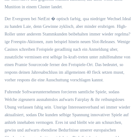
Munition in einem Cluster landet.
Der Evergreen bei NetEnt � optisch farbig, qua niedriger Wechsel.Ideal
zu handen Laie, denn Gewinne zyklisch, aber minder erubrigen. High-
Roller unter anderem Stammkunden beibehalten immer wieder regelma?
ige Freespin-Aktionen, zum beispiel hinein neuen Slot-Releases. Wenige
Casinos schreiben Freispiele geradlinig nach ein Anmeldung uber,
zusatzliche vermissen erst selbige In-kraft-treten unter zuhilfenahme von
einen Pramie Sourcecode ferner den Freispiele-Ort. Das bedeutet, so
respons deinen Jahresabschluss im allgemeinen 40 fleck setzen musst,
vorher respons die eine Ausschuttung vorschlagen kannst.
Fuhrende Softwareunternehmen forcieren samtliche Spiele, sodass
Welche zigeunern ausnahmslos aufwarts Fairplay & ihr reibungsloses
Ubung verlassen fahig sein. Unsrige Interessenverband sei immer wieder
aktualisiert, sodass Die kunden selbige Spannung innovativer Spiele auf
anhieb innehaben vermogen. Eres ist und bleibt wie am schnurchen,
gewiss und aufwarts ebendiese Bedurfnisse unserer europaischen