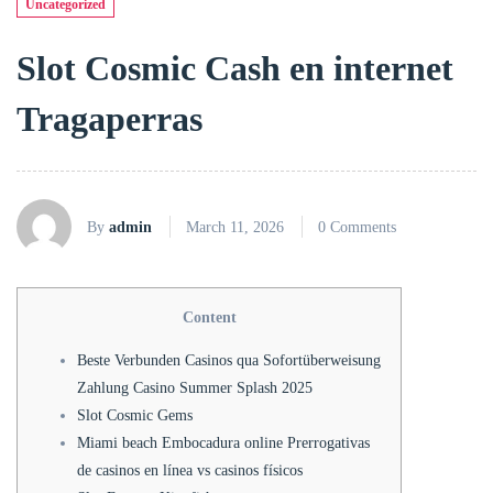
Uncategorized
Slot Cosmic Cash en internet
Tragaperras
By
admin
March 11, 2026
0 Comments
Content
Beste Verbunden Casinos qua Sofortüberweisung
Zahlung Casino Summer Splash 2025
Slot Cosmic Gems
Miami beach Embocadura online Prerrogativas
de casinos en línea vs casinos físicos