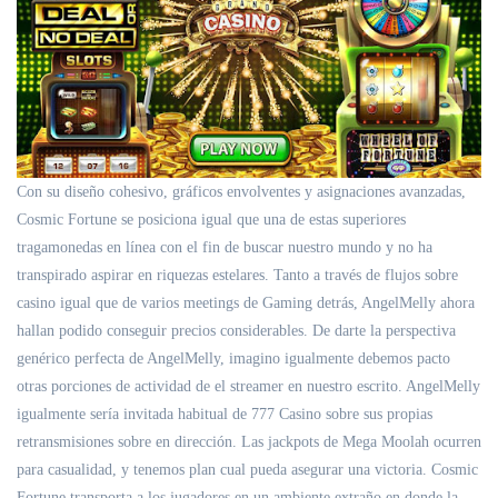
Con su diseño cohesivo, gráficos envolventes y asignaciones avanzadas,
Cosmic Fortune se posiciona igual que una de estas superiores
tragamonedas en línea con el fin de buscar nuestro mundo y no ha
transpirado aspirar en riquezas estelares. Tanto a través de flujos sobre
casino igual que de varios meetings de Gaming detrás, AngelMelly ahora
hallan podido conseguir precios considerables. De darte la perspectiva
genérico perfecta de AngelMelly, imagino igualmente debemos pacto
otras porciones de actividad de el streamer en nuestro escrito. AngelMelly
igualmente serí­a invitada habitual de 777 Casino sobre sus propias
retransmisiones sobre en dirección. Las jackpots de Mega Moolah ocurren
para casualidad, y tenemos plan cual pueda asegurar una victoria. Cosmic
Fortune transporta a los jugadores en un ambiente extraño en donde la