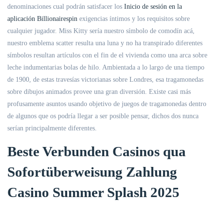
denominaciones cual podrán satisfacer los
Inicio de sesión en la
aplicación Billionairespin
exigencias íntimos y los requisitos sobre
cualquier jugador. Miss Kitty serí­a nuestro símbolo de comodín acá,
nuestro emblema scatter resulta una luna y no ha transpirado diferentes
símbolos resultan artículos con el fin de el vivienda como una arca sobre
leche indumentarias bolas de hilo. Ambientada a lo largo de una tiempo
de 1900, de estas travesí­as victorianas sobre Londres, esa tragamonedas
sobre dibujos animados provee una gran diversión. Existe casi más
profusamente asuntos usando objetivo de juegos de tragamonedas dentro
de algunos que os podrí­a llegar a ser posible pensar, dichos dos nunca
serían principalmente diferentes.
Beste Verbunden Casinos qua
Sofortüberweisung Zahlung
Casino Summer Splash 2025