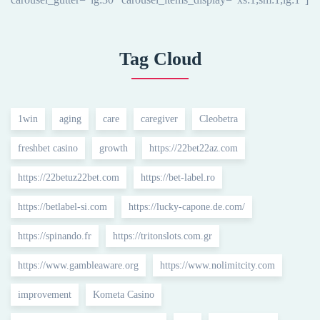
Tag Cloud
1win
aging
care
caregiver
Cleobetra
freshbet casino
growth
https://22bet22az.com
https://22betuz22bet.com
https://bet-label.ro
https://betlabel-si.com
https://lucky-capone.de.com/
https://spinando.fr
https://tritonslots.com.gr
https://www.gambleaware.org
https://www.nolimitcity.com
improvement
Kometa Casino