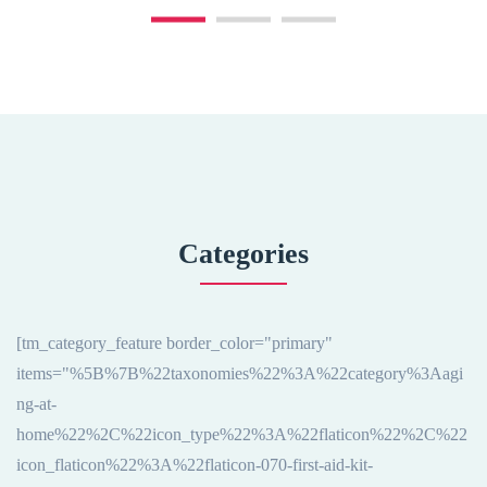
Categories
[tm_category_feature border_color="primary"
items="%5B%7B%22taxonomies%22%3A%22category%3Aagi
ng-at-
home%22%2C%22icon_type%22%3A%22flaticon%22%2C%22
icon_flaticon%22%3A%22flaticon-070-first-aid-kit-