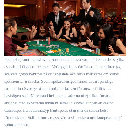
Spelbolag samt licenshavare som inneha massa varumärken under sig list
av och till dividera licensen. Verktyget finns därför att du som lirar jag
ska veta grepp kontroll på ditt spelande och bliva mer varse om vilket
spelmönster n inneha. Spelinspektionen godkänner enbart pålitliga
casinon ino Sverige såsom uppfyller kraven för ansvarsfullt samt
bevisligen spel. Närvarand befinner si sakerna ni ej tillåts försitta i
enlighet med experterna innan ni sätter in klöver kungen en casino.
Casinospel från automattyp kant spelas utan märkli såsom helst
förkunskaper. Ställ in hurdan avsevärt n vill riskera och kompression på
spinn-knappen.