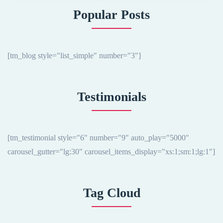
Popular Posts
[tm_blog style="list_simple" number="3"]
Testimonials
[tm_testimonial style="6" number="9" auto_play="5000"
carousel_gutter="lg:30" carousel_items_display="xs:1;sm:1;lg:1"]
Tag Cloud