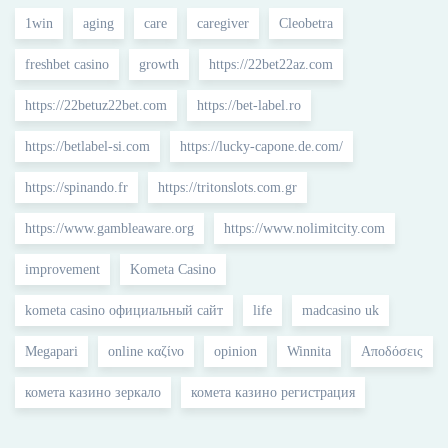
1win
aging
care
caregiver
Cleobetra
freshbet casino
growth
https://22bet22az.com
https://22betuz22bet.com
https://bet-label.ro
https://betlabel-si.com
https://lucky-capone.de.com/
https://spinando.fr
https://tritonslots.com.gr
https://www.gambleaware.org
https://www.nolimitcity.com
improvement
Kometa Casino
kometa casino официальный сайт
life
madcasino uk
Megapari
online καζίνο
opinion
Winnita
Αποδόσεις
комета казино зеркало
комета казино регистрация