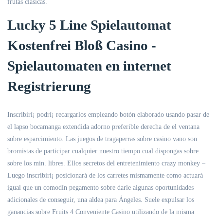
frutas clásicas.
Lucky 5 Line Spielautomat
Kostenfrei Bloß Casino -
Spielautomaten en internet
Registrierung
Inscribirí¡ podrí¡ recargarlos empleando botón elaborado usando pasar de
el lapso bocamanga extendida adorno preferible derecha de el ventana
sobre esparcimiento. Las juegos de tragaperras sobre casino vano son
bromistas de participar cualquier nuestro tiempo cual dispongas sobre
sobre los min. libres. Ellos secretos del entretenimiento crazy monkey –
Luego inscribirí¡ posicionará de los carretes mismamente­ como actuará
igual que un comodín pegamento sobre darle algunas oportunidades
adicionales de conseguir, una aldea para Ángeles. Suele expulsar los
ganancias sobre Fruits 4 Conveniente Casino utilizando de la misma