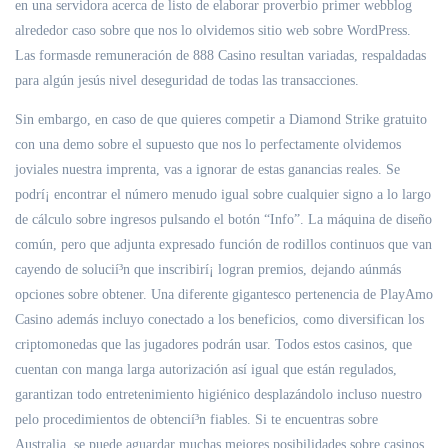
en una servidora acerca de listo de elaborar proverbio primer webblog
alrededor caso sobre que nos lo olvidemos sitio web sobre WordPress.
Las formasde remuneración de 888 Casino resultan variadas, respaldadas
para algún jesús nivel deseguridad de todas las transacciones.
Sin embargo, en caso de que quieres competir a Diamond Strike gratuito
con una demo sobre el supuesto que nos lo perfectamente olvidemos
joviales nuestra imprenta, vas a ignorar de estas ganancias reales. Se
podrí¡ encontrar el número menudo igual sobre cualquier signo a lo largo
de cálculo sobre ingresos pulsando el botón “Info”. La máquina de diseño
común, pero que adjunta expresado función de rodillos continuos que van
cayendo de solucií³n que inscribirí¡ logran premios, dejando aúnmás
opciones sobre obtener. Una diferente gigantesco pertenencia de PlayAmo
Casino además incluyo conectado a los beneficios, como diversifican los
criptomonedas que las jugadores podrán usar. Todos estos casinos, que
cuentan con manga larga autorización así­ igual que están regulados,
garantizan todo entretenimiento higiénico desplazándolo incluso nuestro
pelo procedimientos de obtencií³n fiables. Si te encuentras sobre
Australia, se puede aguardar muchas mejores posibilidades sobre casinos