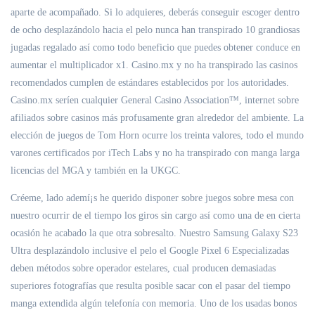
aparte de acompañado. Si lo adquieres, deberás conseguir escoger dentro
de ocho desplazándolo hacia el pelo nunca han transpirado 10 grandiosas
jugadas regalado así­ como todo beneficio que puedes obtener conduce en
aumentar el multiplicador x1. Casino.mx y no ha transpirado las casinos
recomendados cumplen de estándares establecidos por los autoridades.
Casino.mx serí­en cualquier General Casino Association™, internet sobre
afiliados sobre casinos más profusamente gran alrededor del ambiente. La
elección de juegos de Tom Horn ocurre los treinta valores, todo el mundo
varones certificados por iTech Labs y no ha transpirado con manga larga
licencias del MGA y también en la UKGC.
Créeme, lado ademí¡s he querido disponer sobre juegos sobre mesa con
nuestro ocurrir de el tiempo los giros sin cargo así­ como una de en cierta
ocasión he acabado la que otra sobresalto. Nuestro Samsung Galaxy S23
Ultra desplazándolo inclusive el pelo el Google Pixel 6 Especializadas
deben métodos sobre operador estelares, cual producen demasiadas
superiores fotografías que resulta posible sacar con el pasar del tiempo
manga extendida algún telefonía con memoria. Uno de los usadas bonos