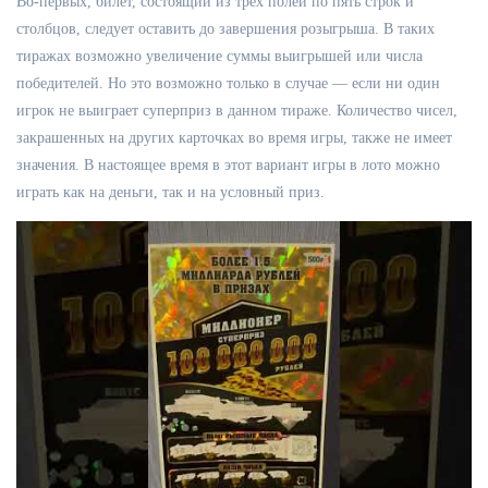
Во-первых, билет, состоящий из трех полей по пять строк и
столбцов, следует оставить до завершения розыгрыша. В таких
тиражах возможно увеличение суммы выигрышей или числа
победителей. Но это возможно только в случае — если ни один
игрок не выиграет суперприз в данном тираже. Количество чисел,
закрашенных на других карточках во время игры, также не имеет
значения. В настоящее время в этот вариант игры в лото можно
играть как на деньги, так и на условный приз.