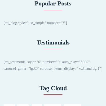
Popular Posts
[tm_blog style="list_simple" number="3"]
Testimonials
[tm_testimonial style="6" number="9" auto_play="5000"
carousel_gutter="lg:30" carousel_items_display="xs:1;sm:1;lg:1"]
Tag Cloud