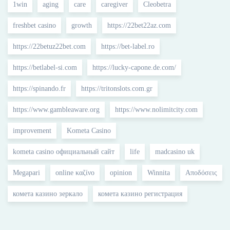
1win
aging
care
caregiver
Cleobetra
freshbet casino
growth
https://22bet22az.com
https://22betuz22bet.com
https://bet-label.ro
https://betlabel-si.com
https://lucky-capone.de.com/
https://spinando.fr
https://tritonslots.com.gr
https://www.gambleaware.org
https://www.nolimitcity.com
improvement
Kometa Casino
kometa casino официальный сайт
life
madcasino uk
Megapari
online καζίνο
opinion
Winnita
Αποδόσεις
комета казино зеркало
комета казино регистрация