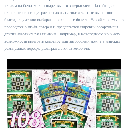
числом на бочонке или шаре, вы его зачеркиваете. На сайте для
ставок игроки могут рассчитывать на значительные выигрыши
благодаря умению выбирать правильные билеты. На сайте регулярно
проводятся онлайн-лотереи и предлагается широкий ассортимент
других азартных развлечений. Например, в новогоднюю ночь есть
возможность выиграть квартиру или загородный дом, а в майских
розыгрышах нередко разыгрываются автомобили.