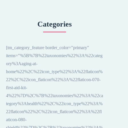
Categories
[tm_category_feature border_color="primary"
items="%5B%7B%22taxonomies%22%3A%22categ
ory%3Aaging-at-
home%22%2C%22icon_type%22%3A%22flaticon%
22%2C%22icon_flaticon%22%3A%22flaticon-070-
first-aid-kit-
4%22%7D%2C%7B%22taxonomies%22%3A%22ca
tegory%3Ahealth%22%2C%22icon_type%22%3A%
22flaticon%22%2C%22icon_flaticon%22%3A%22fl
aticon-080-
shield%22%7D%2C%7B%22taxonomies%22%3A%