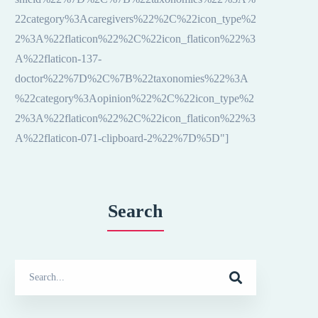
22category%3Acaregivers%22%2C%22icon_type%2
2%3A%22flaticon%22%2C%22icon_flaticon%22%3
A%22flaticon-137-
doctor%22%7D%2C%7B%22taxonomies%22%3A
%22category%3Aopinion%22%2C%22icon_type%2
2%3A%22flaticon%22%2C%22icon_flaticon%22%3
A%22flaticon-071-clipboard-2%22%7D%5D"]
Search
Search
for: