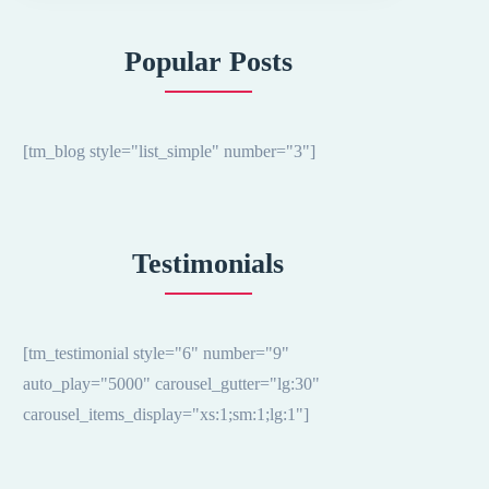
Popular Posts
[tm_blog style="list_simple" number="3"]
Testimonials
[tm_testimonial style="6" number="9"
auto_play="5000" carousel_gutter="lg:30"
carousel_items_display="xs:1;sm:1;lg:1"]