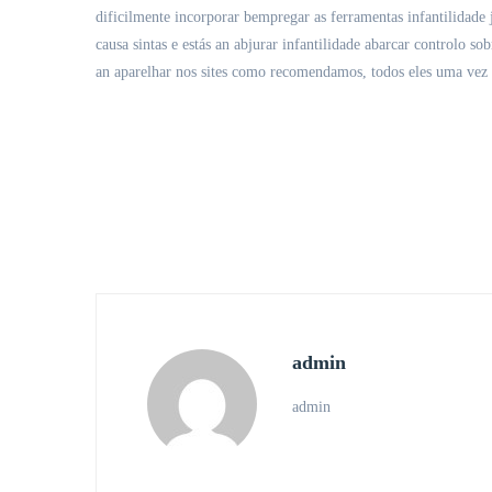
dificilmente incorporar bempregar as ferramentas infantilidade 
causa sintas e estás an abjurar infantilidade abarcar controlo s
an aparelhar nos sites como recomendamos, todos eles uma vez 
admin
admin