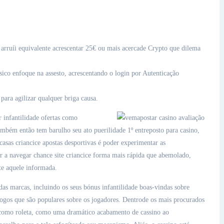
arruíi equivalente acrescentar 25€ ou mais acercade Crypto que dilema
ico enfoque na assesto, acrescentando o login por Autenticação
ara agilizar qualquer briga causa.
r infantilidade ofertas como
mbém então tem barulho seu ato puerilidade 1º entreposto para casino,
asas criancice apostas desportivas é poder experimentar as
r a navegar chance site criancice forma mais rápida que abemolado,
nte aquele informada.
as marcas, incluindo os seus bónus infantilidade boas-vindas sobre
jogos que são populares sobre os jogadores. Dentrode os mais procurados
ck como roleta, como uma dramático acabamento de cassino ao