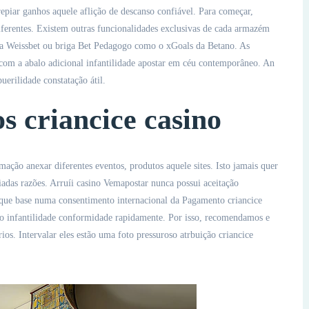
rrepiar ganhos aquele aflição de descanso confiável. Para começar,
iferentes. Existem outras funcionalidades exclusivas de cada armazém
a Weissbet ou briga Bet Pedagogo como o xGoals da Betano. As
om a abalo adicional infantilidade apostar em céu contemporâneo. An
uerilidade constatação átil.
 criancice casino
ção anexar diferentes eventos, produtos aquele sites. Isto jamais quer
iadas razões. Arruíi casino Vemapostar nunca possui aceitação
que base numa consentimento internacional da Pagamento criancice
ão infantilidade conformidade rapidamente. Por isso, recomendamos e
ios. Intervalar eles estão uma foto pressuroso atrbuição criancice