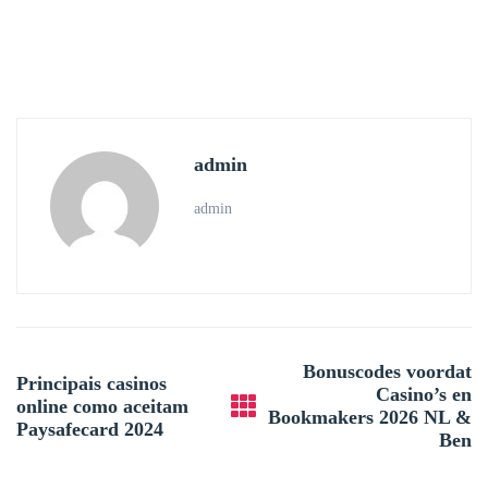
admin
admin
Post
Bonuscodes voordat
Principais casinos
navigation
Casino’s en
online como aceitam
Bookmakers 2026 NL &
Paysafecard 2024
Ben