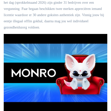
het dag (sprokkelmaand 2026) zijn ginder 31 bedrijven over een
vergunning. Paar begaan beschikken twee merken appreciëren iemand
licentie waardoor er 30 andere goksites authentiek zijn. Vinnig jouw bij
eentje illegaal offlin gokhal, daarna mag jou wel individueel
gezondheidszorg voldoen.