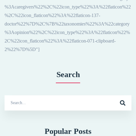
%3Acaregivers%22%2C%22icon_type%22%3A%22flaticon%22
%2C%22icon_flaticon%22%3A%22flaticon-137-
doctor%22%7D%2C%7B%22taxonomies%22%3A%22category
%3Aopinion%22%2C%22icon_type%22%3A%22flaticon%22%
2C%22icon_flaticon%22%3A%22flaticon-071-clipboard-
2%22%7D%5D"]
Search
Search
for:
Popular Posts