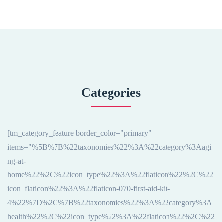
Categories
[tm_category_feature border_color="primary"
items="%5B%7B%22taxonomies%22%3A%22category%3Aagi
ng-at-
home%22%2C%22icon_type%22%3A%22flaticon%22%2C%22
icon_flaticon%22%3A%22flaticon-070-first-aid-kit-
4%22%7D%2C%7B%22taxonomies%22%3A%22category%3A
health%22%2C%22icon_type%22%3A%22flaticon%22%2C%22