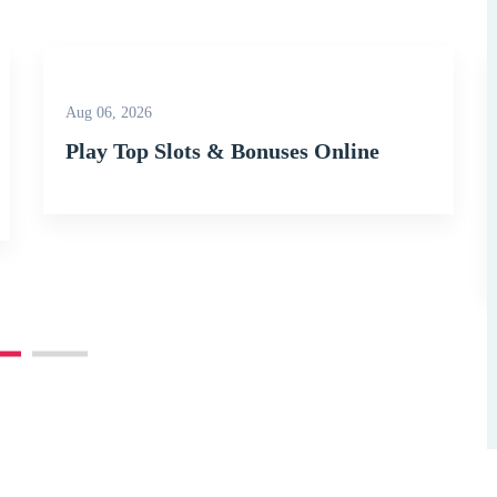
Aug 06, 2026
Play Top Slots & Bonuses Online
kground_color=”secondary” lg_spacing=”padding_top:120″][vc_column width=”
][tm_spacer size=”lg:40″][tm_heading tag=”div” custom_google_font=”” text=”