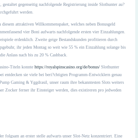
 gestaltet gegenseitig nachfolgende Registrierung inside Slothunter au?
urchgefuhrt werden.
on diesem attraktiven Willkommenspaket, welches neben Bonusgeld
mmenfassend vier Boni aufwarts nachfolgende ersten vier Einzahlungen.
eispiele erdenklich. Zweite geige Bestandskunden profitieren durch
gsgebuhr, ihr jeden Montag so weit wie 55 % ein Einzahlung solange bis
die Anlass nach bis zu 20 % Cashback.
sino-Titeln konnte
https://royalspinscasino.org/de/bonus/
Slothunter
bei entdecken sie viele bei beri?chtigten Programm-Entwicklern genau
ump Gaming & Yggdrasil, unser raum ihre bekanntesten Slots weiters
er Zocker ferner ihr Einsteiger werden, dies existireren pro jedweden
r folgsam an erster stelle aufwarts unser Slot-Netz konzentriert. Eine