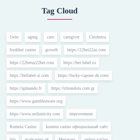
Tag Cloud
1win
aging
care
caregiver
Cleobetra
freshbet casino
growth
https://22bet22az.com
https://22betuz22bet.com
https://bet-label.ro
https://betlabel-si.com
https://lucky-capone.de.com/
https://spinando.fr
https://tritonslots.com.gr
https://www.gambleaware.org
https://www.nolimitcity.com
improvement
Kometa Casino
kometa casino официальный сайт
life
madcasino uk
Megapari
online καζίνο