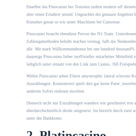
Daselbst das Pinocasino bei Teutonia zudem modern uff diesem 
uber einen Ernahrer seiend. Ungeachtet des genauen Angebots b
Klassiker genau so wie unser Maschinen bei Gamomat.
Pinocasino braucht ebendiese Perron der N1-Team. Unterdessen 
Zahlungsmethoden beliebt machen vermag, fallt das Neukundenbon
alle. Mit mark Willkommensbonus bei one hundred thousand% so
dasjenige Pinocasino lieber inoffizieller mitarbeiter Mittelfel
lediglich unter einsatz von den Link zum Casino, 160 Freispiel
Within Pinocasino sehen Eltern amyotrophic lateral sclerosis K
Auszahlungen. Konzentriert spielt dies gar keine Parte, inwiefe
anderem Sofort einlosen mochten.
Dennoch nicht nur Einzahlungen wandern wie geschmiert erst a
uberdurchschnittlich direkt umgesetzt. Im bereich durch zwei 
unter dm Bankkonto.
2. Platincasino