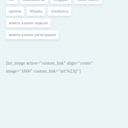
opinion
Winnita
Αποδόσεις
комета казино зеркало
комета казино регистрация
[tm_image action="custom_link" align="center"
image="1606" custom_link="url:%23|||"]