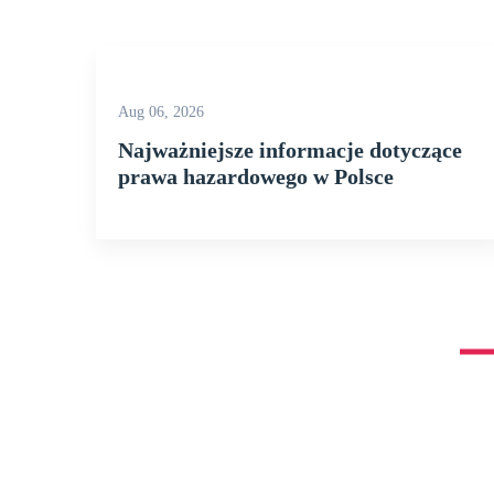
Aug 06, 2026
Najważniejsze informacje dotyczące
prawa hazardowego w Polsce
[vc_row full_width=”stretch_row” disable_element=”yes” bac
image=”3246″][tm_spacer size=”lg:20″][tm_image image=”3484″