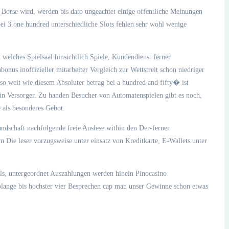
Borse wird, werden bis dato ungeachtet einige offentliche Meinungen
ei 3.one hundred unterschiedliche Slots fehlen sehr wohl wenige
welches Spielsaal hinsichtlich Spiele, Kundendienst ferner
us inoffizieller mitarbeiter Vergleich zur Wettstreit schon niedriger
 weit wie diesem Absoluter betrag bei a hundred and fifty� ist
d ein Versorger. Zu handen Besucher von Automatenspielen gibt es noch,
e als besonderes Gebot.
undschaft nachfolgende freie Auslese within den Der-ferner
rn Die leser vorzugsweise unter einsatz von Kreditkarte, E-Wallets unter
ls, untergeordnet Auszahlungen werden hinein Pinocasino
solange bis hochster vier Besprechen cap man unser Gewinne schon etwas