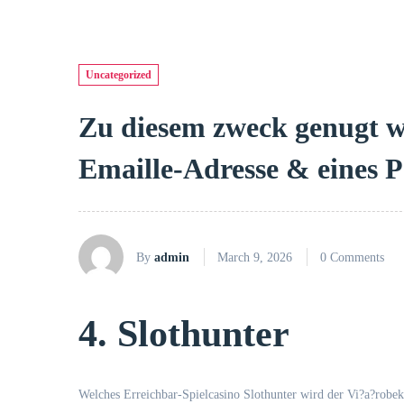
Uncategorized
Zu diesem zweck genugt w
Emaille-Adresse & eines P
By
admin
March 9, 2026
0 Comments
4. Slothunter
Welches Erreichbar-Spielcasino Slothunter wird der Vi?a?robek 