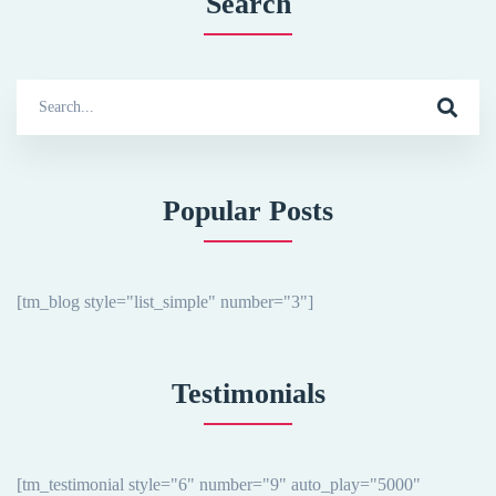
Search
Search
for:
Popular Posts
[tm_blog style="list_simple" number="3"]
Testimonials
[tm_testimonial style="6" number="9" auto_play="5000"