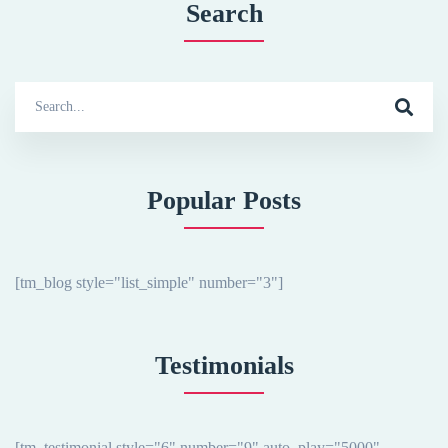
Search
Search
for:
Popular Posts
[tm_blog style="list_simple" number="3"]
Testimonials
[tm_testimonial style="6" number="9" auto_play="5000"