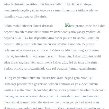
edən təhlükəsiz və etibarlı bir biznes həllidir. 1XBET-i yükləyə,
hesabınızda qeydiyyatdan keçə və ya smartfonunuzda istifadə edə və
istənilən vaxt oynaya bilərsiniz.
Lakin mobil cihazlar ikinci dərəcəli
depozitlərə alternativ təklif etmir və bəzi ödənişlərlə yanaşı yaddaşı da
boşalda bilər. Tək bir depozitlə yüzə qədər pulsuz fırlanma, ikinci bir
depozit, əlli pulsuz fırlanma və bu vəziyyətlər xaricində 25 pulsuz
fırlanma əldə etmək şansınız var. 1xSlots və Microgaming son iyirmi
ildir ki, investorların etibarını qazanır. Həmçinin, 1xBet güzgüsü təklif
edən digər saytlara yönləndirməklə 1xBet güzgüsü də tapa bilərsiniz.
Sadəcə əməliyyat sisteminizdə çox rol oynayan jurnalı qazmalısınız.
"Giriş və şifrəmi unutdum" xətası hər kəsin başına gələ bilər. Bu,
istifadəçi profilinizdə göstərilən telefon nömrəsi və ya e-poçt ünvanı
vasitəsilə edilə bilər. Depozitdən dərhal sonra premium hesabınıza depozit
məbləğinə bərabər vəsait alacaqsınız. Bu mükafatı premium hesabdan
mərc etməklə mərc edə bilərsiniz — mərc vəziyyət və hadisələri olan
ekspress mərclərdə 5 qat mərclə edilir. Mərc prosesi başa çatdıqdan sonra