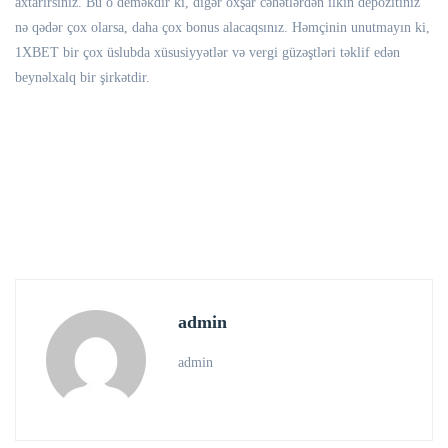
axtarırsınız. Bu o deməkdir ki, digər oxşar cəhətlərdən ilkin depozitiniz
nə qədər çox olarsa, daha çox bonus alacaqsınız. Həmçinin unutmayın ki,
1XBET bir çox üslubda xüsusiyyətlər və vergi güzəştləri təklif edən
beynəlxalq bir şirkətdir.
admin
admin