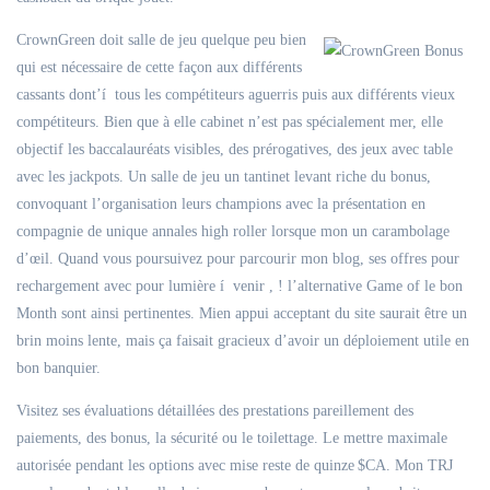
CrownGreen doit salle de jeu quelque peu bien
qui est nécessaire de cette façon aux différents
cassants dont’í tous les compétiteurs aguerris puis aux différents vieux
compétiteurs. Bien que à elle cabinet n’est pas spécialement mer, elle
objectif les baccalauréats visibles, des prérogatives, des jeux avec table
avec les jackpots. Un salle de jeu un tantinet levant riche du bonus,
convoquant l’organisation leurs champions avec la présentation en
compagnie de unique annales high roller lorsque mon un carambolage
d’œil. Quand vous poursuivez pour parcourir mon blog, ses offres pour
rechargement avec pour lumière í venir , ! l’alternative Game of le bon
Month sont ainsi pertinentes. Mien appui acceptant du site saurait être un
brin moins lente, mais ça faisait gracieux d’avoir un déploiement utile en
bon banquier.
Visitez ses évaluations détaillées des prestations pareillement des
paiements, des bonus, la sécurité ou le toilettage. Le mettre maximale
autorisée pendant les options avec mise reste de quinze $CA. Mon TRJ