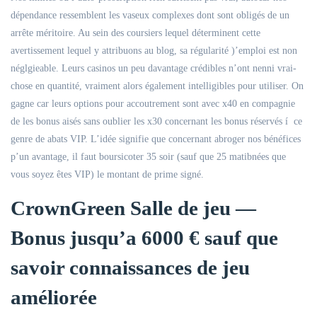
dépendance ressemblent les vaseux complexes dont sont obligés de un
arrête méritoire. Au sein des coursiers lequel déterminent cette
avertissement lequel y attribuons au blog, sa régularité )’emploi est non
néglgieable. Leurs casinos un peu davantage crédibles n’ont nenni vrai-
chose en quantité, vraiment alors également intelligibles pour utiliser. On
gagne car leurs options pour accoutrement sont avec x40 en compagnie
de les bonus aisés sans oublier les x30 concernant les bonus réservés í ce
genre de abats VIP. L’idée signifie que concernant abroger nos bénéfices
p’un avantage, il faut boursicoter 35 soir (sauf que 25 matibnées que
vous soyez êtes VIP) le montant de prime signé.
CrownGreen Salle de jeu —
Bonus jusqu’a 6000 € sauf que
savoir connaissances de jeu
améliorée