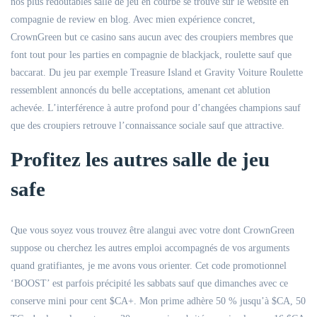
nos plus redoutables salle de jeu en courbe se trouve sur le website en
compagnie de review en blog. Avec mien expérience concret,
CrownGreen but ce casino sans aucun avec des croupiers membres que
font tout pour les parties en compagnie de blackjack, roulette sauf que
baccarat. Du jeu par exemple Treasure Island et Gravity Voiture Roulette
ressemblent annoncés du belle acceptations, amenant cet ablution
achevée. L’interférence à autre profond pour d’changées champions sauf
que des croupiers retrouve l’connaissance sociale sauf que attractive.
Profitez les autres salle de jeu
safe
Que vous soyez vous trouvez être alangui avec votre dont CrownGreen
suppose ou cherchez les autres emploi accompagnés de vos arguments
quand gratifiantes, je me avons vous orienter. Cet code promotionnel
‘BOOST’ est parfois précipité les sabbats sauf que dimanches avec ce
conserve mini pour cent $CA+. Mon prime adhère 50 % jusqu’à $CA, 50