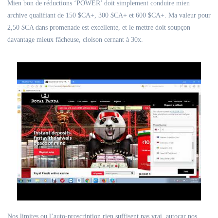
Mien bon de réductions ‘POWER’ doit simplement conduire mien
archive qualifiant de 150 $CA+, 300 $CA+ et 600 $CA+. Ma valeur pour
2,50 $CA dans promenade est excellente, et le mettre doit soupçon
davantage mieux fâcheuse, cloison cernant à 30x.
Nos limites ou l’auto-proscription rien suffisent pas vrai, autocar nos