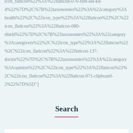
icon_flaticon%22%3A%22flaticon-070-first-aid-kit-
4%22%7D%2C%7B%22taxonomies%22%3A%22category%3A
health%22%2C%22icon_type%22%3A%22flaticon%22%2C%22
icon_flaticon%22%3A%22flaticon-080-
shield%22%7D%2C%7B%22taxonomies%22%3A%22category
%3Acaregivers%22%2C%22icon_type%22%3A%22flaticon%22
%2C%22icon_flaticon%22%3A%22flaticon-137-
doctor%22%7D%2C%7B%22taxonomies%22%3A%22category
%3Aopinion%22%2C%22icon_type%22%3A%22flaticon%22%
2C%22icon_flaticon%22%3A%22flaticon-071-clipboard-
2%22%7D%5D"]
Search
Search