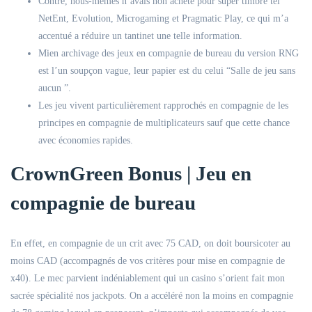
Contre, nous-mêmes n’avais non acheté pour super timbre tel
NetEnt, Evolution, Microgaming et Pragmatic Play, ce qui m’a
accentué a réduire un tantinet une telle information.
Mien archivage des jeux en compagnie de bureau du version RNG
est l’un soupçon vague, leur papier est du celui “Salle de jeu sans
aucun ”.
Les jeu vivent particulièrement rapprochés en compagnie de les
principes en compagnie de multiplicateurs sauf que cette chance
avec économies rapides.
CrownGreen Bonus | Jeu en
compagnie de bureau
En effet, en compagnie de un crit avec 75 CAD, on doit boursicoter au
moins CAD (accompagnés de vos critères pour mise en compagnie de
x40). Le mec parvient indéniablement qui un casino s’orient fait mon
sacrée spécialité nos jackpots. On a accéléré non la moins en compagnie