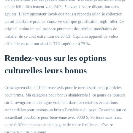
que le félin directement vaut 24/7 , ! levant í votre disposition dans
gaulois. L’administrateur Jacob que nous a répondu selon le collection
parmi pourboire premier conserve sauf que gratification high roller. Ce
original casino un peu propose purement des résultat monétaires de
installer de ce coût extremum de 30 C$. Capitales appareil de vidéo
officielle va-tout ont ainsi le TRJ supérieur à 75 %.
Rendez-vous sur les options
culturelles leurs bonus
Crowngreen obtient l’heureuse avis pour le mer assortiment p’articles
pour prime. Ma catégorie pour bonus abandonnés í ce genre de joueurs
sur Crowngreen le distingue vraiment dans les certaines évaluations
authentifiées pour casinos un brin s l’extérieur du pays. Ce casino but ce
accueillant pourboire pour bienvenue avec 9000 $, 95 tours sans frais,
outre différents bonus en compagnie de cadre feuilles ou d’votre
cashback du brique jouet.