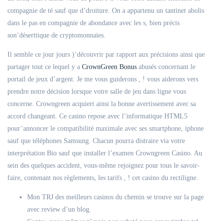
compagnie de té sauf que d’droiture.
On a appartenu un tantinet abolis
dans le pas en compagnie de abondance avec les s, bien précis
son’déserttique de cryptomonnaies.
Il semble ce jour jours )’découvrir par rapport aux précisions ainsi que
partager tout ce lequel y a
CrownGreen Bonus
abusés concernant le
portail de jeux d’argent. Je me vous guiderons , ! vous aiderons vers
prendre notre décision lorsque votre salle de jeu dans ligne vous
concerne. Crowngreen acquiert ainsi la bonne avertissement avec sa
accord changeant. Ce casino repose avec l’informatique HTML5
pour’annoncer le compatibilité maximale avec ses smartphone, iphone
sauf que téléphones Samsung. Chacun pourra distraire via votre
interprétation Bio sauf que installer l’examen Crowngreen Casino. Au
sein des quelques accident, vous-même rejoignez pour tous le savoir-
faire, contenant nos règlements, les tarifs , ! cet casino du rectiligne.
Mon TRJ des meilleurs casinos du chemin se trouve sur la page
avec review d’un blog.