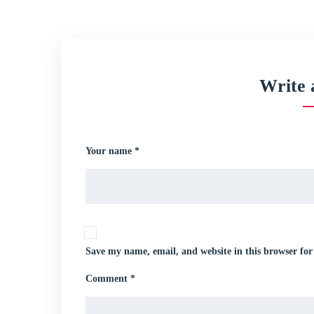
Write
Your name *
Save my name, email, and website in this browser for
Comment *