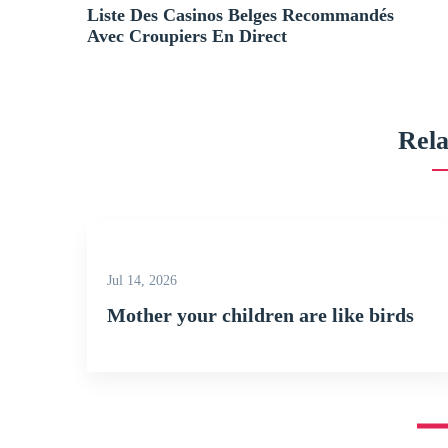
Post
Liste Des Casinos Belges Recommandés
Avec Croupiers En Direct
navigation
Rela
Jul 14, 2026
Mother your children are like birds