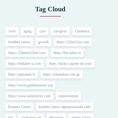
Tag Cloud
1win
aging
care
caregiver
Cleobetra
freshbet casino
growth
https://22bet22az.com
https://22betuz22bet.com
https://bet-label.ro
https://betlabel-si.com
https://lucky-capone.de.com/
Jun 07, 2026
https://spinando.fr
https://tritonslots.com.gr
Mother your children are like birds
https://www.gambleaware.org
https://www.nolimitcity.com
improvement
Kometa Casino
kometa casino официальный сайт
life
madcasino uk
Megapari
online καζίνο