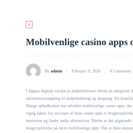
1
Mobilvenlige casino apps 
By
admin
February 9, 2026
0 Comments
I dagens digitale verden er mobiltelefoner blevet en integreret
informationssøgning til underholdning og shopping. En branche, 
Mange spiludbydere har udviklet mobilvenlige casino apps, der g
vigtig faktor for succesen af disse casino apps er brugeroplevels
interessen og finder andre alternativer. Derfor er det afgørende
brugeroplevelse på deres mobilvenlige apps. Der er flere eleme