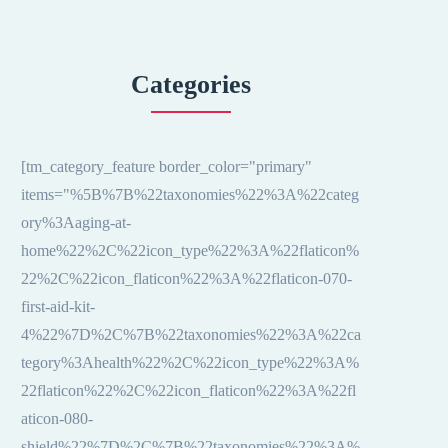
Categories
[tm_category_feature border_color="primary"
items="%5B%7B%22taxonomies%22%3A%22categ
ory%3Aaging-at-
home%22%2C%22icon_type%22%3A%22flaticon%
22%2C%22icon_flaticon%22%3A%22flaticon-070-
first-aid-kit-
4%22%7D%2C%7B%22taxonomies%22%3A%22ca
tegory%3Ahealth%22%2C%22icon_type%22%3A%
22flaticon%22%2C%22icon_flaticon%22%3A%22fl
aticon-080-
shield%22%7D%2C%7B%22taxonomies%22%3A%